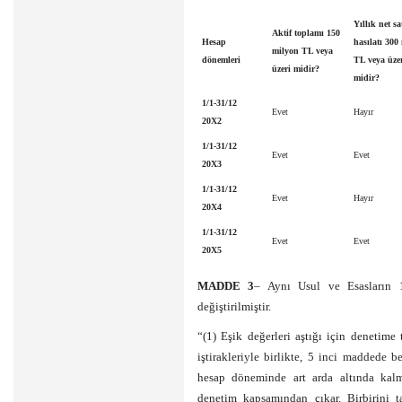
Yıllık net sa
Aktif toplamı 150
Hesap
hasılatı 300
milyon TL veya
dönemleri
TL veya üze
üzeri midir?
midir?
1/1-31/12
Evet
Hayır
20X2
1/1-31/12
Evet
Evet
20X3
1/1-31/12
Evet
Hayır
20X4
1/1-31/12
Evet
Evet
20X5
MADDE 3
– Aynı Usul ve Esasların 1
değiştirilmiştir.
“(1) Eşik değerleri aştığı için denetime 
iştirakleriyle birlikte, 5 inci maddede be
hesap döneminde art arda altında kal
denetim kapsamından çıkar. Birbirini t