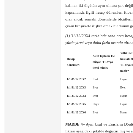
kalınan iki ölçütün aynı olması şart deği
kapsamında ilgili hesap dönemleri itibar
olan ancak sonraki dönemlerde ölçütleri
çıkan bir şirkete ilişkin örnek bir durum gö
(1) 31/12/20X4 tarihinde sona eren hesap
yüzde yirmi veya daha fazla oranda altınd
Yıllık net
Aktif toplamı 150
Hesap
hasılatı 
milyon TL veya
dönemleri
TL veya ü
üzeri midir?
midir?
1/1-31/12 20X2
Evet
Hayır
1/1-31/12 20X3
Evet
Evet
1/1-31/12 20X4
Evet
Hayır
1/1-31/12 20X5
Hayır
Hayır
1/1-31/12 20X6
Evet
Hayır
MADDE 4
– Aynı Usul ve Esasların Dörd
fıkrası aşağıdaki şekilde değiştirilmiş ve