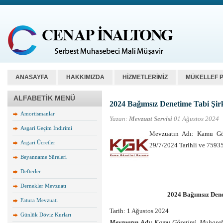
ANASAYFA
HAKKIMIZDA
HİZMETLERİMİZ
MÜKELLEF 
ALFABETİK MENÜ
2024 Bağımsız Denetime Tabi Şirk
Amortismanlar
Yazan:
Mevzuat Servisi
01 Ağustos 2024
Asgari Geçim İndirimi
Mevzuatın Adı: Kamu Göz
Asgari Ücretler
29/7/2024 Tarihli ve 7593
Beyanname Süreleri
Defterler
Dernekler Mevzuatı
2024 Bağımsız Dene
Fatura Mevzuatı
Tarih: 1 Ağustos 2024
Günlük Döviz Kurları
Mevzuatın Adı:
Kamu Gözetimi, Muhasebe