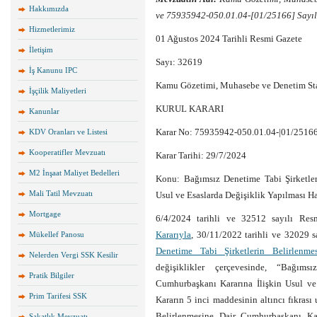
Hakkımızda
ve 75935942-050.01.04-[01/25166] Sayıl
Hizmetlerimiz
01 Ağustos 2024 Tarihli Resmi Gazete
İletişim
Sayı: 32619
İş Kanunu IPC
Kamu Gözetimi, Muhasebe ve Denetim St
İşçilik Maliyetleri
KURUL KARARI
Kanunlar
Karar No: 75935942-050.01.04-|01/25166
KDV Oranları ve Listesi
Kooperatifler Mevzuatı
Karar Tarihi: 29/7/2024
M2 İnşaat Maliyet Bedelleri
Konu: Bağımsız Denetime Tabi Şirketler
Mali Tatil Mevzuatı
Usul ve Esaslarda Değişiklik Yapılması H
Mortgage
6/4/2024 tarihli ve 32512 sayılı Re
Kararıyla
, 30/11/2022 tarihli ve 32029 
Mükellef Panosu
Denetime Tabi Şirketlerin Belirlenm
Nelerden Vergi SSK Kesilir
değişiklikler çerçevesinde, “Bağıms
Pratik Bilgiler
Cumhurbaşkanı Kararına İlişkin Usul ve 
Prim Tarifesi SSK
Kararın 5 inci maddesinin altıncı fıkras
Belirlenmesine Dair Cumhurbaşkanı Kar
Sakatlık Mevzuatı