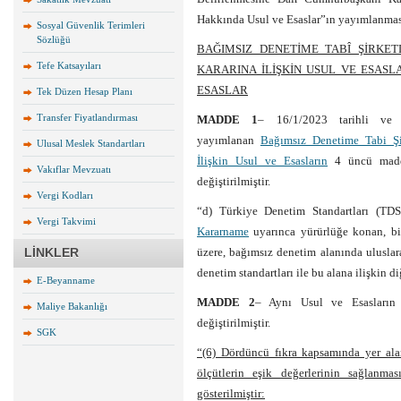
Hakkında Usul ve Esaslar”ın yayımlanmasın
Sosyal Güvenlik Terimleri
Sözlüğü
BAĞIMSIZ DENETİME TABÎ ŞİRKE
Tefe Katsayıları
KARARINA İLİŞKİN USUL VE ESASL
ESASLAR
Tek Düzen Hesap Planı
Transfer Fiyatlandırması
MADDE 1
– 16/1/2023 tarihli ve
yayımlanan
Bağımsız Denetime Tabi Şi
Ulusal Meslek Standartları
İlişkin Usul ve Esasların
4 üncü maddes
Vakıflar Mevzuatı
değiştirilmiştir.
Vergi Kodları
“d) Türkiye Denetim Standartları (TD
Vergi Takvimi
Kararname
uyarınca yürürlüğe konan, bil
LİNKLER
üzere, bağımsız denetim alanında uluslara
denetim standartları ile bu alana ilişkin d
E-Beyanname
MADDE 2
– Aynı Usul ve Esasların 5
Maliye Bakanlığı
değiştirilmiştir.
SGK
“(6) Dördüncü fıkra kapsamında yer alan 
ölçütlerin eşik değerlerinin sağlanm
gösterilmiştir: