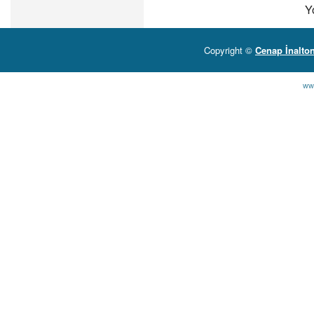
Y
Copyright ©
Cenap İnalto
ww