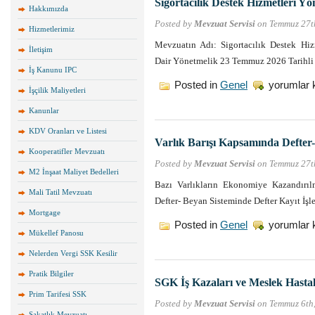
Sigortacılık Destek Hizmetleri Yön
Hakkımızda
/73
için
Posted by
Mevzuat Servisi
on Temmuz 27t
Hizmetlerimiz
Mevzuatın Adı: Sigortacılık Destek Hiz
İletişim
Dair Yönetmelik 23 Temmuz 2026 Tarihl
İş Kanunu IPC
Sigortacılık
Posted in
Genel
yorumlar 
İşçilik Maliyetleri
Destek
Hizmetleri
Kanunlar
Yönetmeliği
Değişti
KDV Oranları ve Listesi
için
Varlık Barışı Kapsamında Defter
Kooperatifler Mevzuatı
Posted by
Mevzuat Servisi
on Temmuz 27t
M2 İnşaat Maliyet Bedelleri
Bazı Varlıkların Ekonomiye Kazandırı
Mali Tatil Mevzuatı
Defter- Beyan Sisteminde Defter Kayıt İ
Mortgage
Varlık
Posted in
Genel
yorumlar 
Mükellef Panosu
Barışı
Kapsamında
Nelerden Vergi SSK Kesilir
Defter-
Beyan
Pratik Bilgiler
Sistemi
SGK İş Kazaları ve Meslek Hastalık
Kayıt
Prim Tarifesi SSK
Kılavuzu
Posted by
Mevzuat Servisi
on Temmuz 6th
için
Sakatlık Mevzuatı