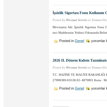
Tebliği
(Seri
No:
İşsizlik Sigortası Fonu Kullanım 
26)
için
Posted by
Mevzuat Servisi
on Temmuz 6th
Mevzuatın Adı: İşsizlik Sigortası Fonu G
inci Maddesinin Yedinci Fıkrasında Beli
İşsizlik
Posted in
Genel
yorumlar 
Sigortası
Fonu
Kullanım
Oranı
Yüzde
2026 II. Dönem Kıdem Tazminatı
50’ye
Yükseltildi
Posted by
Mevzuat Servisi
on Temmuz 6th
için
T.C. HAZİNE VE MALİYE BAKANLIĞI Ka
27998389-010.06.02- 4870801 Konu : Ma
2026
Posted in
Genel
yorumlar 
II.
Dönem
Kıdem
Tazminatı
Tavanı