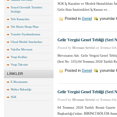
SGK İş Kazaları ve Meslek Hastalıkları İsta
Sosyal Güvenlik Terimleri
Gelir Alan İstatistikleri İş Kazası ve…
Sözlüğü
SGK
Posted in
Genel
yorumlar 
Tefe Katsayıları
İş
Kazaları
Tek Düzen Hesap Planı
ve
Transfer Fiyatlandırması
Meslek
Hastalıkları
Gelir Vergisi Genel Tebliği (Seri 
Ulusal Meslek Standartları
İstatistikleri
–
Posted by
Mevzuat Servisi
on Temmuz 6th
Vakıflar Mevzuatı
2025
için
Mevzuatın Adı: Gelir Vergisi Genel Tebli
Vergi Kodları
(Seri No: 335) 04 Temmuz 2026 Tarihli 
Vergi Takvimi
Gelir
Posted in
Genel
yorumlar 
LİNKLER
Vergisi
Genel
E-Beyanname
Tebliği
(Seri
Maliye Bakanlığı
No:
Gelir Vergisi Genel Tebliği (Seri 
335)
SGK
için
Posted by
Mevzuat Servisi
on Temmuz 6th
04 Temmuz 2026 Tarihli Resmi Gazete S
Başkanlığı)’ndan: BİRİNCİ BÖLÜM Ama