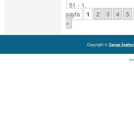
51 - 1.
Açıklandı
için
sayfa
1
2
3
4
5
»
Copyright ©
Cenap İnalto
ww