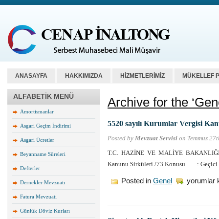
ANASAYFA
HAKKIMIZDA
HİZMETLERİMİZ
MÜKELLEF 
ALFABETİK MENÜ
Archive for the ‘Gen
Amortismanlar
5520 sayılı Kurumlar Vergisi Kan
Asgari Geçim İndirimi
Posted by
Mevzuat Servisi
on Temmuz 27t
Asgari Ücretler
T.C. HAZİNE VE MALİYE BAKANLIĞI Gel
Beyanname Süreleri
Kanunu Sirküleri /73 Konusu : Geçic
Defterler
5520
Posted in
Genel
yorumlar 
Dernekler Mevzuatı
sayılı
Kurumlar
Fatura Mevzuatı
Vergisi
Kanunu
Günlük Döviz Kurları
Sirküleri