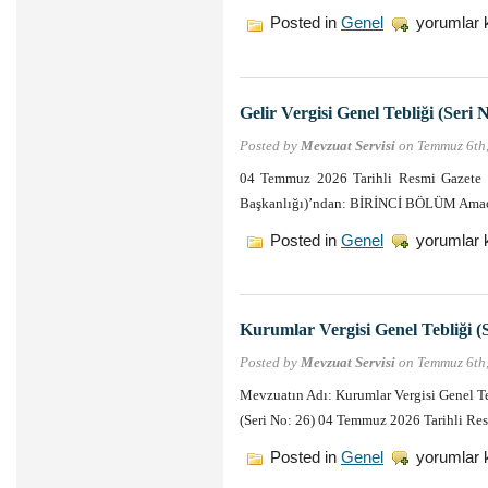
Gelir
Posted in
Genel
yorumlar 
Vergisi
Genel
Tebliği
(Seri
No:
Gelir Vergisi Genel Tebliği (Seri 
334)
için
Posted by
Mevzuat Servisi
on Temmuz 6th
04 Temmuz 2026 Tarihli Resmi Gazete S
Başkanlığı)’ndan: BİRİNCİ BÖLÜM Ama
Gelir
Posted in
Genel
yorumlar 
Vergisi
Genel
Tebliği
(Seri
No:
Kurumlar Vergisi Genel Tebliği (S
333)
için
Posted by
Mevzuat Servisi
on Temmuz 6th
Mevzuatın Adı: Kurumlar Vergisi Genel Te
(Seri No: 26) 04 Temmuz 2026 Tarihli R
Kurumlar
Posted in
Genel
yorumlar 
Vergisi
Genel