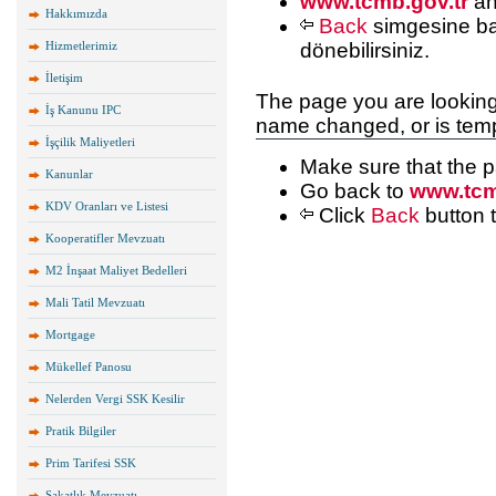
Hakkımızda
Hizmetlerimiz
İletişim
İş Kanunu IPC
İşçilik Maliyetleri
Kanunlar
KDV Oranları ve Listesi
Kooperatifler Mevzuatı
M2 İnşaat Maliyet Bedelleri
Mali Tatil Mevzuatı
Mortgage
Mükellef Panosu
Nelerden Vergi SSK Kesilir
Pratik Bilgiler
Prim Tarifesi SSK
Sakatlık Mevzuatı