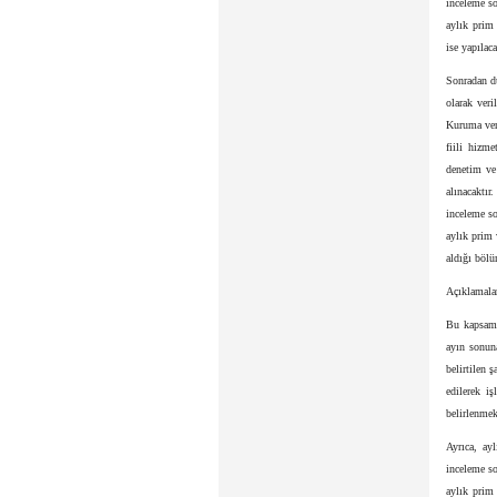
inceleme s
aylık prim 
ise yapılac
Sonradan dü
olarak veri
Kuruma veri
fiili hizm
denetim ve 
alınacaktı
inceleme s
aylık prim 
aldığı bölü
Açıklamalar
Bu kapsamd
ayın sonun
belirtilen 
edilerek i
belirlenmek
Ayrıca, ay
inceleme s
aylık prim