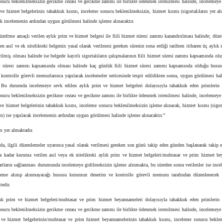
onucu beklenilmeksizin gecikme cezası ve gecikme zammı ile birlikte ödenmek istenilmesi halinde, incelemeye 
ve hizmet belgelerinin tahakkuk kısmı, inceleme sonucu beklenilmeksizin, hizmet kısmı (sigortalıların yer a
ak incelemenin ardından uygun görülmesi halinde işleme alınacaktır.
zeltme amaçlı verilen aylık prim ve hizmet belgesi ile fiili hizmet süresi zammı kazandırılması halinde; düz
len asıl ve ek nitelikteki belgenin yasal olarak verilmesi gereken sürenin sona erdiği tarihten itibaren üç aylık 
lmiş olması halinde ise belgede kayıtlı sigortalıların çalışmalarının fiili hizmet süresi zammı kapsamında ol
et süresi zammı kapsamında olması halinde kaç günlük fiili hizmet süresi zammı kapsamında olduğu hus
kontrolle görevli memurlarınca yapılacak incelemeler neticesinde tespit edildikten sonra, uygun görülmesi ha
r. Bu durumda incelemeye sevk edilen aylık prim ve hizmet belgeleri dolayısıyla tahakkuk eden primlerin i
onucu beklenilmeksizin gecikme cezası ve gecikme zammı ile birlikte ödenmek istenilmesi halinde, incelemeye 
ve hizmet belgelerinin tahakkuk kısmı, inceleme sonucu beklenilmeksizin işleme alınacak, hizmet kısmı (sigort
m) ise yapılacak incelemenin ardından uygun görülmesi halinde işleme alınacaktır.”
ı yer almaktadır.
a, ilgili düzenlemeler uyarınca yasal olarak verilmesi gereken son günü takip eden günden başlanarak takip 
a kadar kuruma verilen asıl veya ek nitelikteki aylık prim ve hizmet belgeleri/muhtasar ve prim hizmet be
şartların sağlanması durumunda incelemeye gidilmeksizin işleme alınmakta, bu süreden sonra verilenler ise inc
şleme alınıp alınmayacağı hususu kurumun denetim ve kontrolle görevli memuru tarafından düzenlenecek 
tedir.
lık prim ve hizmet belgeleri/muhtasar ve prim hizmet beyannameleri dolayısıyla tahakkuk eden primlerin i
onucu beklenilmeksizin gecikme cezası ve gecikme zammı ile birlikte ödenmek istenilmesi halinde, incelemeye 
 ve hizmet belgelerinin/muhtasar ve prim hizmet beyannamelerinin tahakkuk kısmı, inceleme sonucu beklen