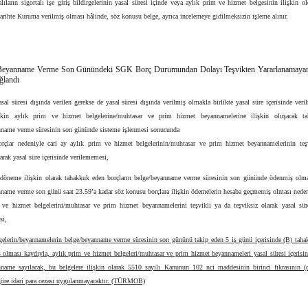
alıların sigortalı işe giriş bildirgelerinin yasal süresi içinde veya aylık prim ve hizmet belgesinin ilişkin 
tarihte Kuruma verilmiş olması hâlinde, söz konusu belge, ayrıca incelemeye gidilmeksizin işleme alınır.
/Beyanname Verme Son Günündeki SGK Borç Durumundan Dolayı Teşvikten Yararlanamayan
ğlandı
sal süresi dışında verilen gerekse de yasal süresi dışında verilmiş olmakla birlikte yasal süre içerisinde veri
işkin aylık prim ve hizmet belgelerine/muhtasar ve prim hizmet beyannamelerine ilişkin oluşacak ta
nname verme süresinin son gününde sisteme işlenmesi sonucunda
orçlar nedeniyle cari ay aylık prim ve hizmet belgelerinin/muhtasar ve prim hizmet beyannamelerinin teş
larak yasal süre içerisinde verilememesi,
döneme ilişkin olarak tahakkuk eden borçların belge/beyanname verme süresinin son gününde ödenmiş olma
nname verme son günü saat 23.59’a kadar söz konusu borçlara ilişkin ödemelerin hesaba geçmemiş olması nedeni
 ve hizmet belgelerini/muhtasar ve prim hizmet beyannamelerini teşvikli ya da teşviksiz olarak yasal süre
si,
lgelerin/beyannamelerin belge/beyanname verme süresinin son gününü takip eden 5 iş günü içerisinde (B) taha
ş olması kaydıyla, aylık prim ve hizmet belgeleri/muhtasar ve prim hizmet beyannameleri yasal süresi içerisi
nname sayılacak, bu belgelere ilişkin olarak 5510 sayılı Kanunun 102 nci maddesinin birinci fıkrasının (
 göre idari para cezası uygulanmayacaktır. (TÜRMOB)