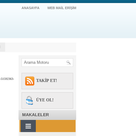
ANASAYFA
WEB MAİL ERİŞİM
M
51592363-
TAKİP ET!
ÜYE OL!
MAKALELER