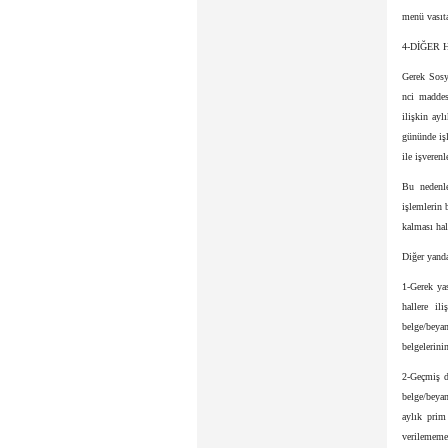
menü vasıta
4-DİĞER
Gerek Sosy
nci maddesi
ilişkin ay
gününde işl
ile işveren
Bu nedenle
işlemlerin 
kalması hal
Diğer yanda
1-Gerek yas
hallere il
belge/beya
belgelerini
2-Geçmiş d
belge/beya
aylık prim
verilememe