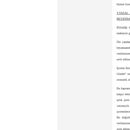
hizmet kısm
3-YASAL
BEYANNA
Bilindiği 
nedeniyle g
Öte yandan
beyannamel
verilmesine
sevk edilm
İşveren İnt
Gönder” se
otomatik ol
Bu kapsamd
karşın beli
aylık prim
vasıtasıyl
işverenlerc
Bu doğrult
verilmesine
sevk edilen