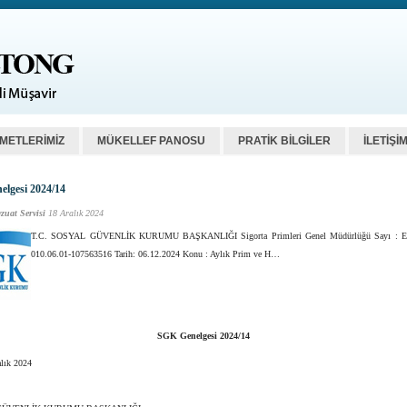
ZMETLERİMİZ
MÜKELLEF PANOSU
PRATİK BİLGİLER
İLETİŞİ
lgesi 2024/14
zuat Servisi
18 Aralık 2024
T.C. SOSYAL GÜVENLİK KURUMU BAŞKANLIĞI Sigorta Primleri Genel Müdürlüğü Sayı : E-
010.06.01-107563516 Tarih: 06.12.2024 Konu : Aylık Prim ve H…
SGK Genelgesi 2024/14
alık 2024