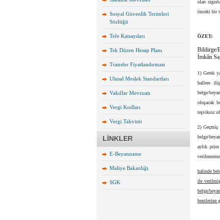
olan sigort
önceki bir 
Sosyal Güvenlik Terimleri
Sözlüğü
Tefe Katsayıları
ÖZET:
Bildirge
Tek Düzen Hesap Planı
İmkân Sa
Transfer Fiyatlandırması
1) Gerek ya
Ulusal Meslek Standartları
hallere il
Vakıflar Mevzuatı
belge/beya
oluşacak b
Vergi Kodları
teşviksiz o
Vergi Takvimi
2) Geçmiş 
belge/beya
LİNKLER
aylık prim
E-Beyanname
verilememe
Maliye Bakanlığı
halinde be
ile verilmi
SGK
belge/beya
bentlerine