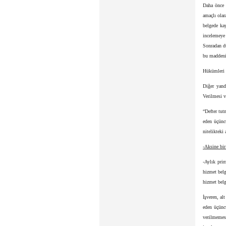
Daha önce 
amaçlı olar
belgede kay
incelemeye
Sonradan dü
bu maddenin
Hükümleri 
Diğer yan
Verilmesi v
“Defter tu
eden üçüncü
nitelikteki
-Aksine bir
-Aylık prim
hizmet belg
hizmet belg
İşveren, al
eden üçünc
verilmemes