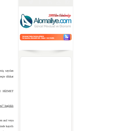
lmiş sayılan
reçte dikkat
M HİZMET
i” başlıklı
en asıl veya
inde kayıtlı