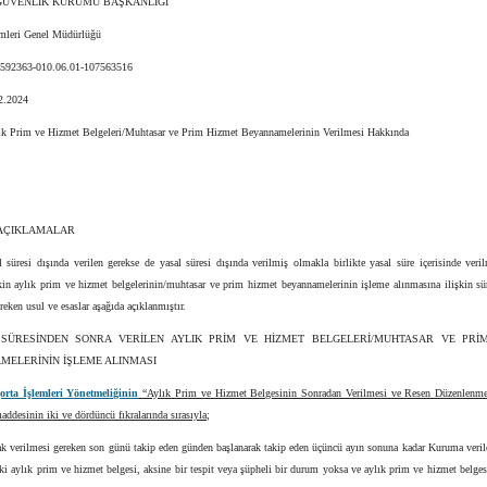
GÜVENLİK KURUMU BAŞKANLIĞI
imleri Genel Müdürlüğü
1592363-010.06.01-107563516
12.2024
ık Prim ve Hizmet Belgeleri/Muhtasar ve Prim Hizmet Beyannamelerinin Verilmesi Hakkında
 AÇIKLAMALAR
 süresi dışında verilen gerekse de yasal süresi dışında verilmiş olmakla birlikte yasal süre içerisinde veri
şkin aylık prim ve hizmet belgelerinin/muhtasar ve prim hizmet beyannamelerinin işleme alınmasına ilişkin sü
reken usul ve esaslar aşağıda açıklanmıştır.
 SÜRESİNDEN SONRA VERİLEN AYLIK PRİM VE HİZMET BELGELERİ/MUHTASAR VE PRİ
MELERİNİN İŞLEME ALINMASI
orta İşlemleri Yönetmeliğinin
“Aylık Prim ve Hizmet Belgesinin Sonradan Verilmesi ve Resen Düzenlenmes
ddesinin iki ve dördüncü fıkralarında sırasıyla;
ak verilmesi gereken son günü takip eden günden başlanarak takip eden üçüncü ayın sonuna kadar Kuruma veril
eki aylık prim ve hizmet belgesi, aksine bir tespit veya şüpheli bir durum yoksa ve aylık prim ve hizmet belges