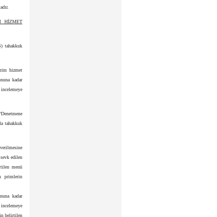
adır.
M HİZMET
B) tahakkuk
prim hizmet
onuna kadar
e incelemeye
i “Denetmene
la tahakkuk
verilmesine
 sevk edilen
rtilen menü
n primlerin
onuna kadar
e incelemeye
n belirtilen