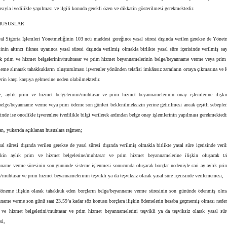
sıyla ivedilikle yapılması ve ilgili konuda gerekli özen ve dikkatin gösterilmesi gerekmektedir.
 HUSUSLAR
al Sigorta İşlemleri Yönetmeliğinin 103 ncü maddesi gereğince yasal süresi dışında verilen gerekse de Yönet
nin altıncı fıkrası uyarınca yasal süresi dışında verilmiş olmakla birlikte yasal süre içerisinde verilmiş say
lık prim ve hizmet belgelerinin/muhtasar ve prim hizmet beyannamelerinin belge/beyanname verme veya pri
eme alınarak tahakkukların oluşturulması işverenler yönünden telafisi imkânsız zararların ortaya çıkmasına 
lerin karşı karşıya gelmesine neden olabilmektedir.
, aylık prim ve hizmet belgelerinin/muhtasar ve prim hizmet beyannamelerinin onay işlemlerine ilişki
belge/beyanname verme veya prim ödeme son günleri beklenilmeksizin yerine getirilmesi ancak çeşitli sebeple
inde ise öncelikle işverenlere ivedilikle bilgi verilerek ardından belge onay işlemlerinin yapılması gerekmektedi
n, yukarıda açıklanan hususlara rağmen;
al süresi dışında verilen gerekse de yasal süresi dışında verilmiş olmakla birlikte yasal süre içerisinde veri
işkin aylık prim ve hizmet belgelerine/muhtasar ve prim hizmet beyannamelerine ilişkin oluşacak ta
nname verme süresinin son gününde sisteme işlenmesi sonucunda oluşacak borçlar nedeniyle cari ay aylık pri
n/muhtasar ve prim hizmet beyannamelerinin teşvikli ya da teşviksiz olarak yasal süre içerisinde verilememesi,
öneme ilişkin olarak tahakkuk eden borçların belge/beyanname verme süresinin son gününde ödenmiş olma
nname verme son günü saat 23.59’a kadar söz konusu borçlara ilişkin ödemelerin hesaba geçmemiş olması nedeni
 ve hizmet belgelerini/muhtasar ve prim hizmet beyannamelerini teşvikli ya da teşviksiz olarak yasal süre
si,