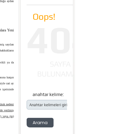
olduğu aydan
lara Yeni
lmiş sayılan
hakkukların
vikli ya da
sına karşın
yle cari ay
 içerisinde
kkuk nedeni
nde verilmiş
c) veya (m)