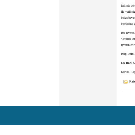
halinde be
ile verilmi
belge/beya
bentlerine 
Bu işverenl
“İşveren İn
işverenler i
Bilgi edini
Dr. Raci 
Kurum Baş
Kate