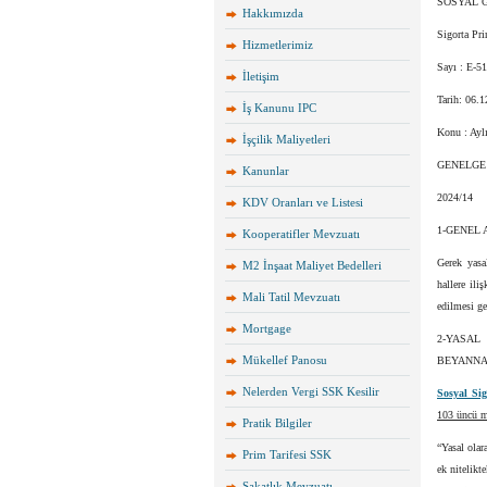
SOSYAL 
Hakkımızda
Sigorta Pr
Hizmetlerimiz
Sayı : E-5
İletişim
Tarih: 06.
İş Kanunu IPC
Konu : Ayl
İşçilik Maliyetleri
GENELGE
Kanunlar
2024/14
KDV Oranları ve Listesi
1-GENEL
Kooperatifler Mevzuatı
Gerek yasal
M2 İnşaat Maliyet Bedelleri
hallere ili
Mali Tatil Mevzuatı
edilmesi ge
Mortgage
2-YASAL
Mükellef Panosu
BEYANNA
Nelerden Vergi SSK Kesilir
Sosyal Sig
103 üncü ma
Pratik Bilgiler
“Yasal olar
Prim Tarifesi SSK
ek nitelikt
Sakatlık Mevzuatı