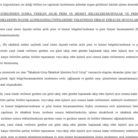
ı (sigortalıların yer aldığı bölüm) ise yapılacak incelemenin ardından uygun görülmesi halinde işleme alınmakt
 SÜRESİNDEN SONRA VERİLEN AYLIK PRİM VE HİZMET BELGELERİ/MUHTASAR VE PRİ
MELERİNİN İŞLEME ALINMASINDA ÜNİTELERİMİZ TARAFINDAN DİKKAT EDİLECEK HUSUSLAR
üzere yasal süresi dışında verilen aylık prim ve hizmet belgeleri/muhtasar ve prim hizmet beyannameleri (
önderilmektedir.
, (B) tahakkuk nedeni seçilerek yasal süresi dışında verilen aylık prim ve hizmet belgeleri/muhtasar ve 
erinin yasal olarak verilmesi gereken son günü takip eden günden başlanarak takip eden üçüncü ayın s
 karşın belirtilen şartları birlikte taşımaması veya takip eden üçüncü ayın sonuna kadar verilmemesi nedeniyl
esi durumunda;
ra sisteminde yer alan “Tahakkuk-Giriş-Tahakkuk İşlemleri-Sicil Girişi” vasıtasıyla ulaşılan ekrandan işlem tip
çilerek ilgili belge/beyannamelerin incelemeye sevki sağlanacak ve gerekli onay işlemlerinin tamamlanmasıy
arak oluşmaktadır.
a, yasal olarak verilmesi gereken son günü takip eden günden başlanarak takip eden üçüncü ayın sonuna kadar 
rtilen şartları birlikte taşımaması veya takip eden üçüncü ayın sonuna kadar verilmemesi nedeniyle incelemeye
 ve hizmet belgelerine/muhtasar ve prim hizmet beyannamelerine ilişkin incelemeye sevk işlemlerinin beli
a yapılması ile tahakkuk kısmı inceleme sonucu beklenilmeksizin işleme alınabilecek ve tahakkuk ede
e inceleme sonucu beklenilmeksizin gecikme cezası ve gecikme zammı ile birlikte ödenmesi sağlanabilecektir.
uda, yasal olarak verilmesi gereken son günü takip eden günden başlanarak takip eden üçüncü ayın s
 karşın belirtilen şartları birlikte taşımaması veya takip eden üçüncü ayın sonuna kadar verilmemesi nedeniyl
 aylık prim ve hizmet belgelerine/muhtasar ve prim hizmet beyannamelerine ilişkin incelemeye sevk işlemlerini