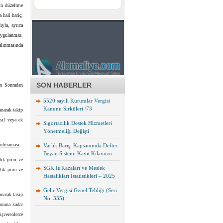
in düzeltme
 hali hariç,
ıyla, ayrıca
uygulanmaz.
 alınmasında
SON HABERLER
n Sonradan
5520 sayılı Kurumlar Vergisi
Kanunu Sirküleri /73
narak takip
asıl veya ek
Sigortacılık Destek Hizmetleri
Yönetmeliği Değişti
n olmaması
Varlık Barışı Kapsamında Defter-
Beyan Sistemi Kayıt Kılavuzu
ylık prim ve
SGK İş Kazaları ve Meslek
ylık prim ve
Hastalıkları İstatistikleri – 2025
Gelir Vergisi Genel Tebliği (Seri
anarak takip
No: 335)
onuna kadar
şverenlerce