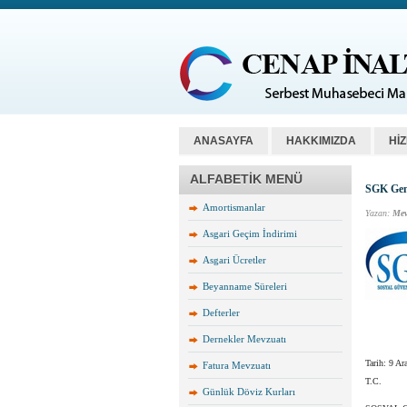
ANASAYFA
HAKKIMIZDA
Hİ
ALFABETİK MENÜ
SGK Gene
Amortismanlar
Yazan:
Mev
Asgari Geçim İndirimi
Asgari Ücretler
Beyanname Süreleri
Defterler
Dernekler Mevzuatı
Tarih: 9 Ar
Fatura Mevzuatı
T.C.
Günlük Döviz Kurları