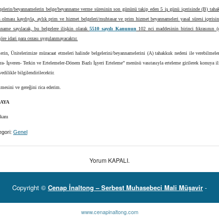
lgelerin/beyannamelerin belge/beyanname verme süresinin son gününü takip eden 5 iş günü içerisinde (B) taha
ş olması kaydıyla, aylık prim ve hizmet belgeleri/muhtasar ve prim hizmet beyannameleri yasal süresi içerisi
nname sayılacak, bu belgelere ilişkin olarak
5510 sayılı Kanunun
102 nci maddesinin birinci fıkrasının (
göre idari para cezası uygulanmayacaktır.
erin, Ünitelerimize müracaat etmeleri halinde belgelerini/beyannamelerini (A) tahakkuk nedeni ile verebilmele
tra- İşveren- Terkin ve Ertelemeler-Dönem Bazlı İşyeri Erteleme” menüsü vasıtasıyla erteleme girilerek konuya il
vedilikle bilgilendirilecektir.
lmesini ve gereğini rica ederim.
KAYA
kanı
gori:
Genel
Yorum KAPALI.
Copyright ©
Cenap İnaltong – Serbest Muhasebeci Mali Müşavir
-
www.cenapinaltong.com