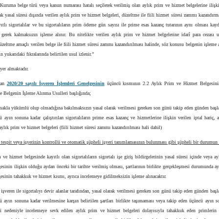
Kuruma belge türü veya kanun numarası hatalı seçilerek verilmiş olan aylık prim ve hizmet belgelerine ilişk
ak yasal süresi dışında verilen aylık prim ve hizmet belgeleri, düzeltme ile fiili hizmet süresi zammı kazandırma
ıtlı sigortalılar ve bu sigortalıların prim ödeme gün sayısı ile prime esas kazanç tutarının aynı olması kayd
 gerek kalmaksızın işleme alınır. Bu nitelikte verilen aylık prim ve hizmet belgelerine idarî para cezası 
zeltme amaçlı verilen belge ile fiili hizmet süresi zammı kazandırılması halinde, söz konusu belgenin işleme
 yukarıdaki fıkralarında belirtilen usul izlenir.”
yer almaktadır.
dan
2020/20 sayılı İşveren İşlemleri Genelgesinin
üçüncü kısmının 2.2 Aylık Prim ve Hizmet Belgesini
e Belgenin İşleme Alınma Usulleri başlığında;
tmakla yükümlü olup olmadığına bakılmaksızın yasal olarak verilmesi gereken son günü takip eden günden başla
 ayın sonuna kadar çalıştırılan sigortalıların prime esas kazanç ve hizmetlerine ilişkin verilen iptal hariç, 
 aylık prim ve hizmet belgeleri (fiili hizmet süresi zammı kazandırılması hali dahil)
 tespit veya işyerinin kontrollü ve otomatik şüpheli işyeri tanımlamasının bulunması gibi şüpheli bir durumu
 ve hizmet belgesinde kayıtlı olan sigortalıların sigortalı işe giriş bildirgelerinin yasal süresi içinde veya a
esinin ilişkin olduğu aydan önceki bir tarihte verilmiş olması, şartlarının birlikte gerçekleşmesi durumunda a
esinin tahakkuk ve hizmet kısmı, ayrıca incelemeye gidilmeksizin işleme alınacaktır.
t işveren ile sigortalıyı devir alanlar tarafından, yasal olarak verilmesi gereken son günü takip eden günden başl
ü ayın sonuna kadar verilmesine karşın belirtilen şartları birlikte taşımaması veya takip eden üçüncü ayın s
i nedeniyle incelemeye sevk edilen aylık prim ve hizmet belgeleri dolayısıyla tahakkuk eden primlerin i