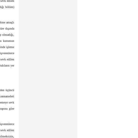
sevk edilen
ldığı bölüm)
eltme amaçlı
süre dışında
up olmadığı,
usu kurumun
linde işleme
şverenlerce
sevk edilen
alıların yer
eden üçüncü
yannameleri
elemeye sevk
rapora göre
şverenlerce
sevk edilen
ilmeksizin,