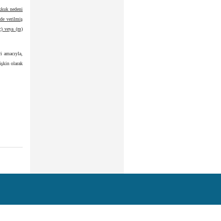
kkuk nedeni
nde verilmiş
c) veya (m)
ri amacıyla,
işkin olarak