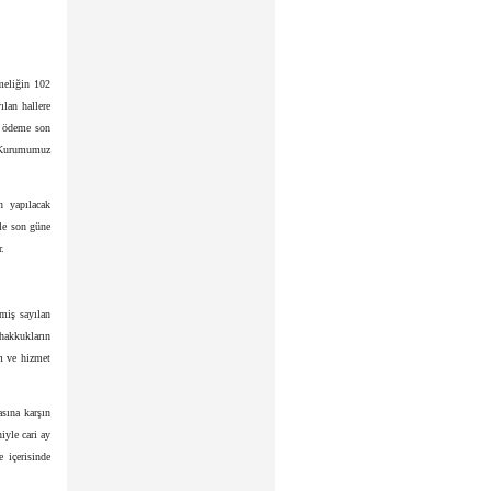
meliğin 102
ılan hallere
m ödeme son
ve Kurumumuz
n yapılacak
rle son güne
r.
lmiş sayılan
hakkukların
m ve hizmet
sına karşın
yle cari ay
 içerisinde