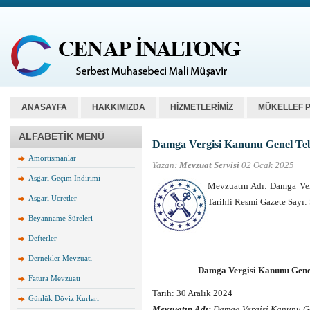
ANASAYFA
HAKKIMIZDA
HİZMETLERİMİZ
MÜKELLEF 
ALFABETİK MENÜ
Damga Vergisi Kanunu Genel Tebli
Amortismanlar
Yazan:
Mevzuat Servisi
02 Ocak 2025
Asgari Geçim İndirimi
Mevzuatın Adı: Damga Verg
Asgari Ücretler
Tarihli Resmi Gazete Sayı
Beyanname Süreleri
Defterler
Dernekler Mevzuatı
Damga Vergisi Kanunu Genel 
Fatura Mevzuatı
Tarih: 30 Aralık 2024
Günlük Döviz Kurları
Mevzuatın Adı:
Damga Vergisi Kanunu Gen