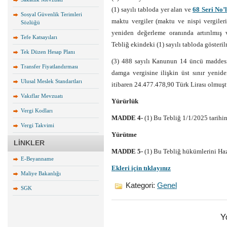
(1) sayılı tabloda yer alan ve
68 Seri No’
Sosyal Güvenlik Terimleri
maktu vergiler (maktu ve nispi vergileri
Sözlüğü
yeniden değerleme oranında artırılmış 
Tefe Katsayıları
Tebliğ ekindeki (1) sayılı tabloda gösterilm
Tek Düzen Hesap Planı
(3) 488 sayılı Kanunun 14 üncü maddesini
Transfer Fiyatlandırması
damga vergisine ilişkin üst sınır yenid
Ulusal Meslek Standartları
itibaren 24.477.478,90 Türk Lirası olmuşt
Vakıflar Mevzuatı
Yürürlük
Vergi Kodları
MADDE 4-
(1) Bu Tebliğ 1/1/2025 tarihin
Vergi Takvimi
Yürütme
LİNKLER
MADDE 5-
(1) Bu Tebliğ hükümlerini Ha
E-Beyanname
Ekleri için tıklayınız
Maliye Bakanlığı
Kategori:
Genel
SGK
Y