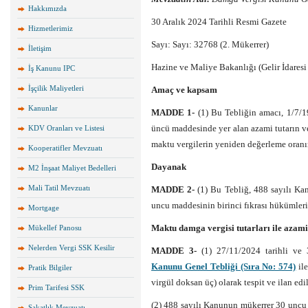
Hakkımızda
30 Aralık 2024 Tarihli Resmi Gazete
Hizmetlerimiz
Sayı: Sayı: 32768 (2. Mükerrer)
İletişim
Hazine ve Maliye Bakanlığı (Gelir İdaresi
İş Kanunu IPC
İşçilik Maliyetleri
Amaç ve kapsam
Kanunlar
MADDE 1-
(1) Bu Tebliğin amacı, 1/7/1
üncü maddesinde yer alan azami tutarın v
KDV Oranları ve Listesi
maktu vergilerin yeniden değerleme oranına
Kooperatifler Mevzuatı
Dayanak
M2 İnşaat Maliyet Bedelleri
Mali Tatil Mevzuatı
MADDE 2-
(1) Bu Tebliğ, 488 sayılı Ka
uncu maddesinin birinci fıkrası hükümleri
Mortgage
Maktu damga vergisi tutarları ile azami
Mükellef Panosu
Nelerden Vergi SSK Kesilir
MADDE 3-
(1) 27/11/2024 tarihli v
Kanunu Genel Tebliği (Sıra No: 574)
ile
Pratik Bilgiler
virgül doksan üç) olarak tespit ve ilan edil
Prim Tarifesi SSK
(2) 488 sayılı Kanunun mükerrer 30 uncu 
Sakatlık Mevzuatı