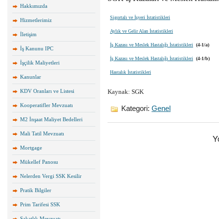
Hakkımızda
Sigortalı ve İşyeri İstatistikleri
Hizmetlerimiz
Aylık ve Gelir Alan İstatistikleri
İletişim
İş Kazası ve Meslek Hastalığı İstatistikleri
(4-1/a)
İş Kanunu IPC
İş Kazası ve Meslek Hastalığı İstatistikleri
(4-1/b)
İşçilik Maliyetleri
Hastalık İstatistikleri
Kanunlar
KDV Oranları ve Listesi
Kaynak: SGK
Kooperatifler Mevzuatı
Kategori:
Genel
M2 İnşaat Maliyet Bedelleri
Mali Tatil Mevzuatı
Y
Mortgage
Mükellef Panosu
Nelerden Vergi SSK Kesilir
Pratik Bilgiler
Prim Tarifesi SSK
Sakatlık Mevzuatı