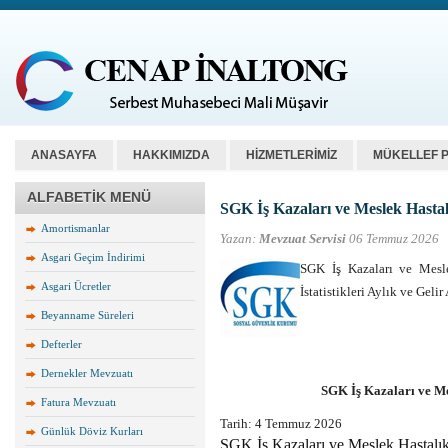
ANASAYFA
HAKKIMIZDA
HİZMETLERİMİZ
MÜKELLEF 
ALFABETİK MENÜ
SGK İş Kazaları ve Meslek Hastalık
Amortismanlar
Yazan:
Mevzuat Servisi
06 Temmuz 2026
Asgari Geçim İndirimi
SGK İş Kazaları ve Meslek
Asgari Ücretler
İstatistikleri Aylık ve Geli
Beyanname Süreleri
Defterler
Dernekler Mevzuatı
SGK İş Kazaları ve Mes
Fatura Mevzuatı
Tarih:
4 Temmuz 2026
Günlük Döviz Kurları
SGK İş Kazaları ve Meslek Hastalıkla