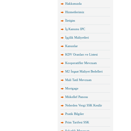
Hakkımızda
Hizmetlerimiz
İletişim
İş Kanunu IPC
İşçilik Maliyetleri
Kanunlar
KDV Oranları ve Listesi
Kooperatifler Mevzuatı
M2 İnşaat Maliyet Bedelleri
Mali Tatil Mevzuatı
Mortgage
Mükellef Panosu
Nelerden Vergi SSK Kesilir
Pratik Bilgiler
Prim Tarifesi SSK
Sakatlık Mevzuatı