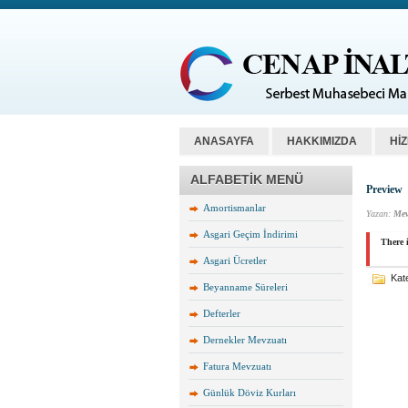
ANASAYFA
HAKKIMIZDA
Hİ
ALFABETİK MENÜ
Preview
Amortismanlar
Yazan:
Mev
Asgari Geçim İndirimi
There i
Asgari Ücretler
Kate
Beyanname Süreleri
Defterler
Dernekler Mevzuatı
Fatura Mevzuatı
Günlük Döviz Kurları