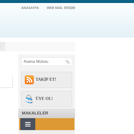
ANASAYFA
WEB MAİL ERİŞİM
M
TAKİP ET!
ÜYE OL!
MAKALELER