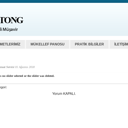
ZMETLERİMİZ
MÜKELLEF PANOSU
PRATİK BİLGİLER
İLETİŞİ
zuat Servisi
01 Ağustos 2018
s no slider selected or the slider was deleted.
gori:
Yorum KAPALI.