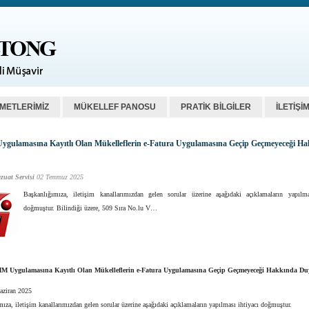
ZMETLERİMİZ
MÜKELLEF PANOSU
PRATİK BİLGİLER
İLETİŞİ
gulamasına Kayıtlı Olan Mükelleflerin e-Fatura Uygulamasına Geçip Geçmeyeceği H
zuat Servisi
02 Temmuz 2025
Başkanlığımıza, iletişim kanallarımızdan gelen sorular üzerine aşağıdaki açıklamaların yapılma
doğmuştur. Bilindiği üzere, 509 Sıra No.lu V…
M Uygulamasına Kayıtlı Olan Mükelleflerin e-Fatura Uygulamasına Geçip Geçmeyeceği Hakkında D
aziran 2025
ıza, iletişim kanallarımızdan gelen sorular üzerine aşağıdaki açıklamaların yapılması ihtiyacı doğmuştur.