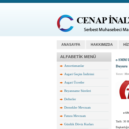
ANASAYFA
HAKKIMIZDA
Hİ
ALFABETİK MENÜ
e-SMM Uy
Amortismanlar
Duyuru
Asgari Geçim İndirimi
Yazan:
Mev
Asgari Ücretler
Beyanname Süreleri
Defterler
Dernekler Mevzuatı
e-SM
Fatura Mevzuatı
Tarih: 30 H
Günlük Döviz Kurları
Başkanlığım