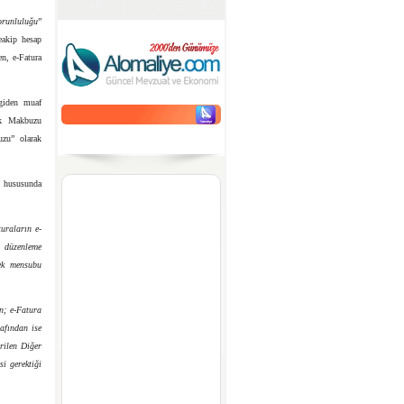
orunluluğu
”
teakip hesap
en, e-Fatura
rgiden muaf
lek Makbuzu
uzu” olarak
 hususunda
turaların e-
a düzenleme
lek mensubu
n; e-Fatura
afından ise
rilen Diğer
i gerektiği