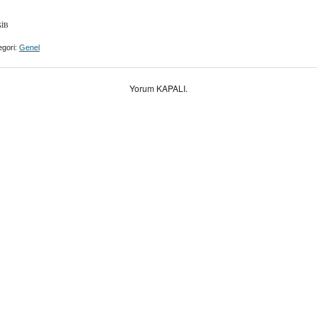
İB
gori:
Genel
Yorum KAPALI.