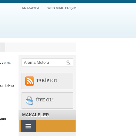
ANASAYFA
WEB MAİL ERİŞİM
M
akkında
TAKİP ET!
sı ihtiyacı
ÜYE OL!
MAKALELER
uyuru