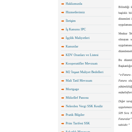
Hakkımızda
Bilindiği 
Hizmetlerimiz
başlıklı bö
dönemleri i
İletişim
uygulaması
İş Kanunu IPC
Mezkur Teb
İşçilik Maliyetleri
olmayan se
uygulaması
Kanunlar
düzenlemele
KDV Oranları ve Listesi
Bu düzenl
Kooperatifler Mevzuatı
Başkanlığım
M2 İnşaat Maliyet Bedelleri
“e-Fatura u
Mali Tatil Mevzuatı
Fatura ola
yükümlülüğ
Mortgage
mükellefle
Mükellef Panosu
Diğer tara
Nelerden Vergi SSK Kesilir
uygulaması
509 Sıra N
Pratik Bilgiler
Faturalar”
Prim Tarifesi SSK
tabiidir.”
Sakatlık Mevzuatı