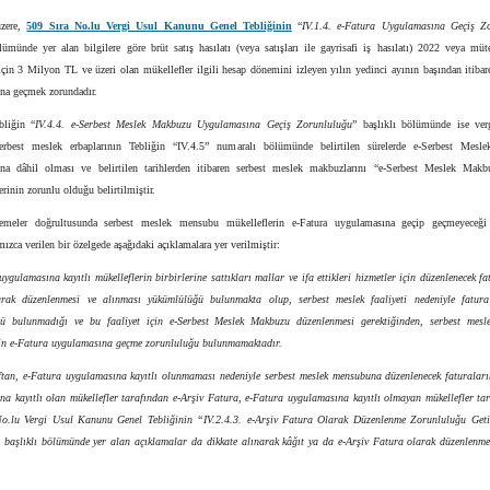
üzere,
509 Sıra No.lu Vergi Usul Kanunu Genel Tebliğinin
“
IV.1.4. e-Fatura Uygulamasına Geçiş Z
lümünde yer alan bilgilere göre brüt satış hasılatı (veya satışları ile gayrisafi iş hasılatı) 2022 veya mü
çin 3 Milyon TL ve üzeri olan mükellefler ilgili hesap dönemini izleyen yılın yedinci ayının başından itibar
na geçmek zorundadır.
liğin “
IV.4.4. e-Serbest Meslek Makbuzu Uygulamasına Geçiş Zorunluluğu
” başlıklı bölümünde ise ve
rbest meslek erbaplarının Tebliğin “IV.4.5” numaralı bölümünde belirtilen sürelerde e-Serbest Mes
na dâhil olması ve belirtilen tarihlerden itibaren serbest meslek makbuzlarını “e-Serbest Meslek Makb
rinin zorunlu olduğu belirtilmiştir.
emeler doğrultusunda serbest meslek mensubu mükelleflerin e-Fatura uygulamasına geçip geçmeyeceği
ızca verilen bir özelgede aşağıdaki açıklamalara yer verilmiştir:
ygulamasına kayıtlı mükelleflerin birbirlerine sattıkları mallar ve ifa ettikleri hizmetler için düzenlenecek fa
rak düzenlenmesi ve alınması yükümlülüğü bulunmakta olup, serbest meslek faaliyeti nedeniyle fatur
ü bulunmadığı ve bu faaliyet için e-Serbest Meslek Makbuzu düzenlenmesi gerektiğinden, serbest mes
rin e-Fatura uygulamasına geçme zorunluluğu bulunmamaktadır.
ftan, e-Fatura uygulamasına kayıtlı olunmaması nedeniyle serbest meslek mensubuna düzenlenecek faturaları
na kayıtlı olan mükellefler tarafından e-Arşiv Fatura, e-Fatura uygulamasına kayıtlı olmayan mükellefler tar
o.lu Vergi Usul Kanunu Genel Tebliğinin “IV.2.4.3. e-Arşiv Fatura Olarak Düzenlenme Zorunluluğu Geti
 başlıklı bölümünde yer alan açıklamalar da dikkate alınarak kâğıt ya da e-Arşiv Fatura olarak düzenlenmes