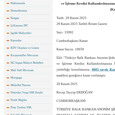
Hakkımızda
ve İşletme Kredisi Kullandırılmasın
(Ka
Hizmetlerimiz
Tarih: 29 Kasım 2025
İletişim
29 Kasım 2025 Tarihli Resmi Gazete
İş Kanunu IPC
Sayı: 33092
İşçilik Maliyetleri
Kanunlar
Cumhurbaşkanı Kararı
KDV Oranları ve Listesi
Karar Sayısı: 10659
Kooperatifler Mevzuatı
Ekli “Türkiye Halk Bankası Anonim Şirket
M2 İnşaat Maliyet Bedelleri
ve İşletme Kredisi Kullandırılmasına 
yürürlüğe konulmasına,
4603 sayılı Ka
Mali Tatil Mevzuatı
maddesi gereğince karar verilmiştir.
Mortgage
28 Kasım 2025
Mükellef Panosu
Recep Tayyip ERDOĞAN
Nelerden Vergi SSK Kesilir
Pratik Bilgiler
CUMHURBAŞKANI
Prim Tarifesi SSK
TÜRKİYE HALK BANKASI ANONİM Şİ
Sakatlık Mevzuatı