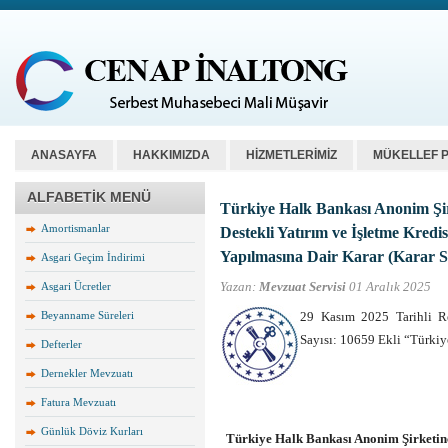
ANASAYFA
HAKKIMIZDA
HİZMETLERİMİZ
MÜKELLEF 
ALFABETİK MENÜ
Türkiye Halk Bankası Anonim Şir
Amortismanlar
Destekli Yatırım ve İşletme Kredi
Yapılmasına Dair Karar (Karar Sa
Asgari Geçim İndirimi
Yazan:
Mevzuat Servisi
01 Aralık 2025
Asgari Ücretler
Beyanname Süreleri
29 Kasım 2025 Tarihli R
Sayısı: 10659 Ekli “Türki
Defterler
Dernekler Mevzuatı
Fatura Mevzuatı
Günlük Döviz Kurları
Türkiye Halk Bankası Anonim Şirketinc