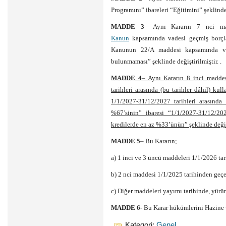
Programını” ibareleri “Eğitimini” şeklinde 
MADDE 3
– Aynı Kararın 7 nci mad
Kanun
kapsamında vadesi geçmiş borçlar
Kanunun 22/A maddesi kapsamında va
bulunmaması” şeklinde değiştirilmiştir. .
MADDE 4
– Aynı Kararın 8 inci madde
tarihleri arasında (bu tarihler dâhil) ku
1/1/2027-31/12/2027 tarihleri arasında 
%67’sinin” ibaresi “1/1/2027-31/12/2027
kredilerde en az %33’ünün” şeklinde değişt
MADDE 5
– Bu Kararın;
a) 1 inci ve 3 üncü maddeleri 1/1/2026 tar
b) 2 nci maddesi 1/1/2025 tarihinden geçe
c) Diğer maddeleri yayımı tarihinde, yürür
MADDE 6-
Bu Karar hükümlerini Hazine 
Kategori:
Genel