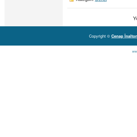
Y
Copyright ©
Cenap İnalto
ww