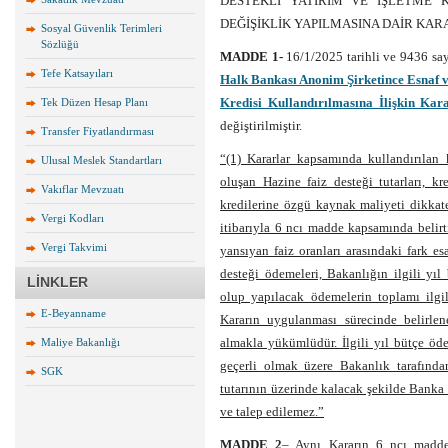
DESTEKLİ YATIRIM VE İŞLETME K
DEĞİŞİKLİK YAPILMASINA DAİR KAR
Sosyal Güvenlik Terimleri
Sözlüğü
MADDE 1-
16/1/2025 tarihli ve 9436 sa
Tefe Katsayıları
Halk Bankası Anonim Şirketince Esnaf v
Kredisi Kullandırılmasına İlişkin Kar
Tek Düzen Hesap Planı
değiştirilmiştir.
Transfer Fiyatlandırması
“(1) Kararlar kapsamında kullandırılan k
Ulusal Meslek Standartları
oluşan Hazine faiz desteği tutarları, kr
Vakıflar Mevzuatı
kredilerine özgü kaynak maliyeti dikkate 
Vergi Kodları
itibarıyla 6 ncı madde kapsamında belirt
Vergi Takvimi
yansıyan faiz oranları arasındaki fark e
desteği ödemeleri, Bakanlığın ilgili yı
LİNKLER
olup yapılacak ödemelerin toplamı ilgil
E-Beyanname
Kararın uygulanması sürecinde belirlen
almakla yükümlüdür. İlgili yıl bütçe öde
Maliye Bakanlığı
geçerli olmak üzere Bakanlık tarafında
SGK
tutarının üzerinde kalacak şekilde Banka
ve talep edilemez.”
MADDE 2
– Aynı Kararın 6 ncı maddes