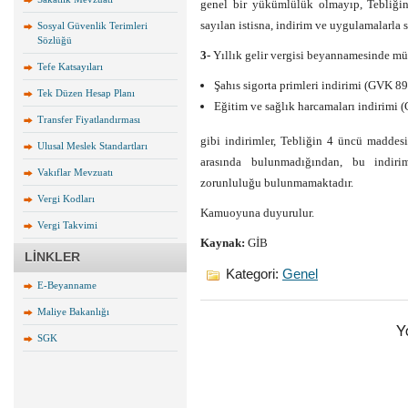
genel bir yükümlülük olmayıp, Tebliğin
sayılan istisna, indirim ve uygulamalarla s
Sosyal Güvenlik Terimleri
Sözlüğü
3-
Yıllık gelir vergisi beyannamesinde müst
Tefe Katsayıları
Şahıs sigorta primleri indirimi (GVK 89
Tek Düzen Hesap Planı
Eğitim ve sağlık harcamaları indirimi 
Transfer Fiyatlandırması
gibi indirimler, Tebliğin 4 üncü maddesi
Ulusal Meslek Standartları
arasında bulunmadığından, bu indir
Vakıflar Mevzuatı
zorunluluğu bulunmamaktadır.
Vergi Kodları
Kamuoyuna duyurulur.
Vergi Takvimi
Kaynak:
GİB
LİNKLER
Kategori:
Genel
E-Beyanname
Maliye Bakanlığı
Y
SGK