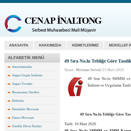
ANASAYFA
HAKKIMIZDA
HİZMETLERİMİZ
MÜKELLEF 
ALFABETİK MENÜ
49 Sıra No.lu Tebliğe Göre Tasdi
Amortismanlar
Yazan:
Mevzuat Servisi
23 Mart 2026
Asgari Geçim İndirimi
49 Sıra No.lu SMMM ve Y
Asgari Ücretler
İndirim ve Uygulama Tasd
Beyanname Süreleri
Defterler
Dernekler Mevzuatı
49 Sıra No.lu Tebliğe Göre Ta
Fatura Mevzuatı
Tarih:
16 Mart 2026
Günlük Döviz Kurları
49 Sıra No.lu SMMM ve YMM Kanunu Ge