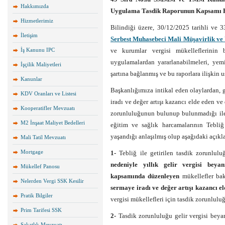
Hakkımızda
Uygulama Tasdik Raporunun Kapsamı 
Hizmetlerimiz
Bilindiği üzere, 30/12/2025 tarihli ve
İletişim
Serbest Muhasebeci Mali Müşavirlik ve
İş Kanunu IPC
ve kurumlar vergisi mükelleflerinin 
uygulamalardan yararlanabilmeleri, yem
İşçilik Maliyetleri
şartına bağlanmış ve bu raporlara ilişkin us
Kanunlar
Başkanlığımıza intikal eden olaylardan, g
KDV Oranları ve Listesi
iradı ve değer artışı kazancı elde eden v
Kooperatifler Mevzuatı
zorunluluğunun bulunup bulunmadığı ile
M2 İnşaat Maliyet Bedelleri
eğitim ve sağlık harcamalarının Tebliğ
yaşandığı anlaşılmış olup aşağıdaki açıkl
Mali Tatil Mevzuatı
Mortgage
1-
Tebliğ ile getirilen tasdik zorunlul
nedeniyle yıllık gelir vergisi be
Mükellef Panosu
kapsamında düzenleyen
mükellefler ba
Nelerden Vergi SSK Kesilir
sermaye iradı ve değer artışı kazancı 
Pratik Bilgiler
vergisi mükellefleri için tasdik zorunlul
Prim Tarifesi SSK
2-
Tasdik zorunluluğu gelir vergisi beya
Sakatlık Mevzuatı