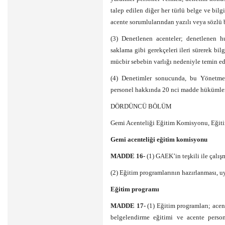
talep edilen diğer her türlü belge ve bi
acente sorumlularından yazılı veya sözlü bi
(3) Denetlenen acenteler; denetlenen hus
saklama gibi gerekçeleri ileri sürerek bi
mücbir sebebin varlığı nedeniyle temin edi
(4) Denetimler sonucunda, bu Yönetmeli
personel hakkında 20 nci madde hükümler
DÖRDÜNCÜ BÖLÜM
Gemi Acenteliği Eğitim Komisyonu, Eğiti
Gemi acenteliği eğitim komisyonu
MADDE 16-
(1) GAEK’in teşkili ile çalışma
(2) Eğitim programlarının hazırlanması, u
Eğitim programı
MADDE 17-
(1) Eğitim programları; acen
belgelendirme eğitimi ve acente person