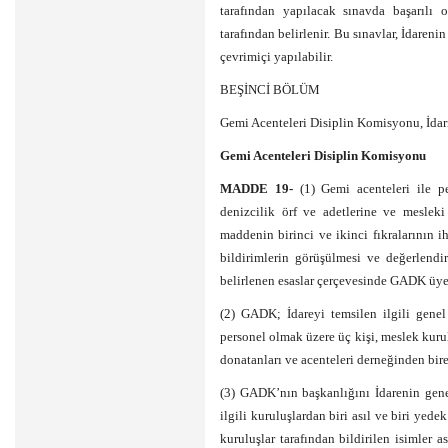
tarafından yapılacak sınavda başarılı 
tarafından belirlenir. Bu sınavlar, İdaren
çevrimiçi yapılabilir.
BEŞİNCİ BÖLÜM
Gemi Acenteleri Disiplin Komisyonu, İdari
Gemi Acenteleri Disiplin Komisyonu
MADDE 19-
(1) Gemi acenteleri ile pers
denizcilik örf ve adetlerine ve meslek
maddenin birinci ve ikinci fıkralarının i
bildirimlerin görüşülmesi ve değerlendi
belirlenen esaslar çerçevesinde GADK üyele
(2) GADK; İdareyi temsilen ilgili genel 
personel olmak üzere üç kişi, meslek kurulu
donatanları ve acenteleri derneğinden bire
(3) GADK’nın başkanlığını İdarenin genel
ilgili kuruluşlardan biri asıl ve biri yed
kuruluşlar tarafından bildirilen isimler