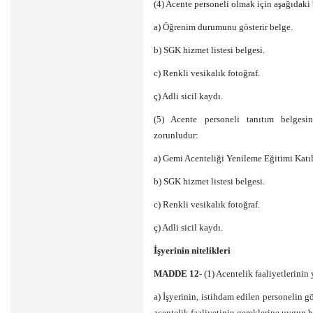
(4) Acente personeli olmak için aşağıdaki
a) Öğrenim durumunu gösterir belge.
b) SGK hizmet listesi belgesi.
c) Renkli vesikalık fotoğraf.
ç) Adli sicil kaydı.
(5) Acente personeli tanıtım belgesi
zorunludur:
a) Gemi Acenteliği Yenileme Eğitimi Katı
b) SGK hizmet listesi belgesi.
c) Renkli vesikalık fotoğraf.
ç) Adli sicil kaydı.
İşyerinin nitelikleri
MADDE 12-
(1) Acentelik faaliyetlerinin 
a) İşyerinin, istihdam edilen personelin g
acentelik faaliyetinin gereklerine uygun b