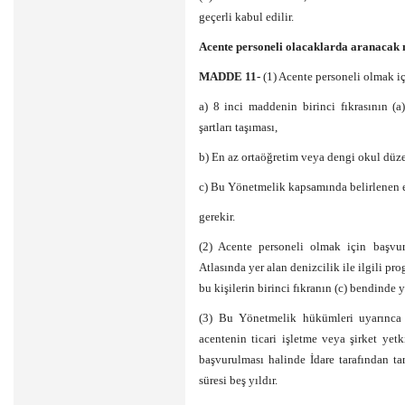
geçerli kabul edilir.
Acente personeli olacaklarda aranacak n
MADDE 11-
(1) Acente personeli olmak i
a) 8 inci maddenin birinci fıkrasının (a
şartları taşıması,
b) En az ortaöğretim veya dengi okul düze
c) Bu Yönetmelik kapsamında belirlenen eğ
gerekir.
(2) Acente personeli olmak için başv
Atlasında yer alan denizcilik ile ilgili p
bu kişilerin birinci fıkranın (c) bendinde y
(3) Bu Yönetmelik hükümleri uyarınca a
acentenin ticari işletme veya şirket ye
başvurulması halinde İdare tarafından ta
süresi beş yıldır.