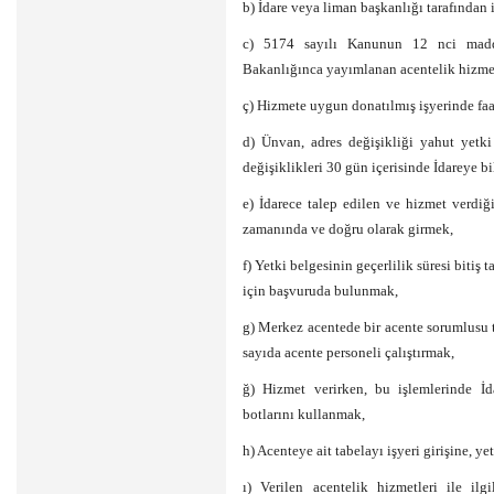
b) İdare veya liman başkanlığı tarafından 
c) 5174 sayılı Kanunun 12 nci maddes
Bakanlığınca yayımlanan acentelik hizmet
ç) Hizmete uygun donatılmış işyerinde faal
d) Ünvan, adres değişikliği yahut yetki
değişiklikleri 30 gün içerisinde İdareye b
e) İdarece talep edilen ve hizmet verdiği
zamanında ve doğru olarak girmek,
f) Yetki belgesinin geçerlilik süresi biti
için başvuruda bulunmak,
g) Merkez acentede bir acente sorumlusu 
sayıda acente personeli çalıştırmak,
ğ) Hizmet verirken, bu işlemlerinde İd
botlarını kullanmak,
h) Acenteye ait tabelayı işyeri girişine, ye
ı) Verilen acentelik hizmetleri ile ilg