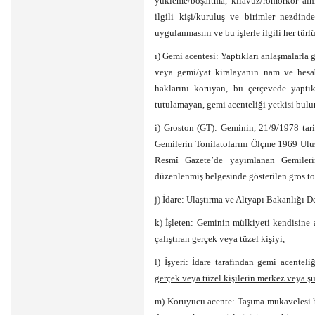
yükleme/boşaltma, kılavuz/römorkör alm
ilgili kişi/kuruluş ve birimler nezdind
uygulanmasını ve bu işlerle ilgili her türl
ı) Gemi acentesi: Yaptıkları anlaşmalarla g
veya gemi/yat kiralayanın nam ve hesab
haklarını koruyan, bu çerçevede yaptık
tutulamayan, gemi acenteliği yetkisi bulun
i) Groston (GT): Geminin, 21/9/1978 ta
Gemilerin Tonilatolarını Ölçme 1969 Ulus
Resmî Gazete’de yayımlanan Gemileri
düzenlenmiş belgesinde gösterilen gros to
j) İdare: Ulaştırma ve Altyapı Bakanlığı
k) İşleten: Geminin mülkiyeti kendisine a
çalıştıran gerçek veya tüzel kişiyi,
l) İşyeri: İdare tarafından gemi acentel
gerçek veya tüzel kişilerin merkez veya şu
m) Koruyucu acente: Taşıma mukavelesi h