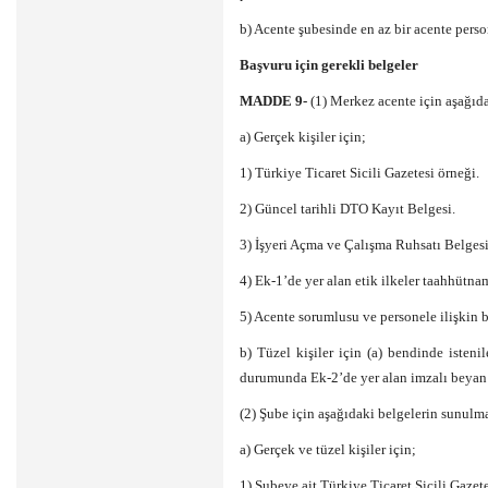
b) Acente şubesinde en az bir acente perso
Başvuru için gerekli belgeler
MADDE 9-
(1) Merkez acente için aşağıd
a) Gerçek kişiler için;
1) Türkiye Ticaret Sicili Gazetesi örneği.
2) Güncel tarihli DTO Kayıt Belgesi.
3) İşyeri Açma ve Çalışma Ruhsatı Belgesi
4) Ek-1’de yer alan etik ilkeler taahhütna
5) Acente sorumlusu ve personele ilişkin b
b) Tüzel kişiler için (a) bendinde isten
durumunda Ek-2’de yer alan imzalı beyan
(2) Şube için aşağıdaki belgelerin sunulm
a) Gerçek ve tüzel kişiler için;
1) Şubeye ait Türkiye Ticaret Sicili Gazete