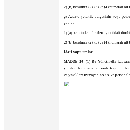
2) (b) bendinin (2), (3) ve (4) numaralı alt
ç) Acente yeterlik belgesinin veya perso
şunlardır:
1) (a) bendinde belirtilen aynı ihlali dör
2) (b) bendinin (2), (3) ve (4) numaralı alt
İdari yaptırımlar
MADDE 20-
(1) Bu Yönetmelik kapsamı
yapılan denetim neticesinde tespit edil
ve yasaklara uymayan acente ve personele 