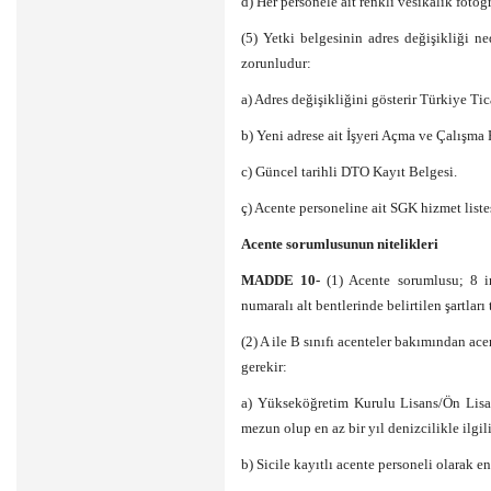
d) Her personele ait renkli vesikalık fotoğr
(5) Yetki belgesinin adres değişikliği n
zorunludur:
a) Adres değişikliğini gösterir Türkiye Tica
b) Yeni adrese ait İşyeri Açma ve Çalışma 
c) Güncel tarihli DTO Kayıt Belgesi.
ç) Acente personeline ait SGK hizmet liste
Acente sorumlusunun nitelikleri
MADDE 10-
(1) Acente sorumlusu; 8 in
numaralı alt bentlerinde belirtilen şartlar
(2) A ile B sınıfı acenteler bakımından ac
gerekir:
a) Yükseköğretim Kurulu Lisans/Ön Lisan
mezun olup en az bir yıl denizcilikle ilg
b) Sicile kayıtlı acente personeli olarak e