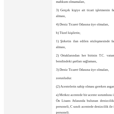
mahkum olmamaları,
3) Gerçek kişiye ait ticari işletmenin f
alması,
4) Deniz Ticaret Odasına üye olmaları,
b) Tüzel kişilerin;
1) Şirketin ilan edilen sözleşmesinde fa
alması,
2) Ortaklarından her birinin T.C. vata
bendindeki şartları sağlaması,
3) Deniz Ticaret Odasına üye olmaları,
zorunludur.
(2) Acentelerin sahip olması gereken asgari
a) Merkez acentede bir acente sorumlusu i
Ön Lisans Atlasında bulunan denizcilik
personeli, C sınıfı acentede denizcilik il
personeli.