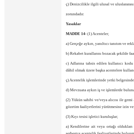
ç) Denizcilikle ilgili ulusal ve uluslarara
zorundadır.
Yasaklar
MADDE 14-
(1) Acenteler;
a) Gerçeğe aykırı, yanıltıcı tanıtım ve re
b) Rekabet kurallarını bozacak şekilde fa
c) Adlarına tahsis edilen kullanıcı kodu 
dâhil olmak üzere başka acentelere kulland
ç) Acentelik işlemlerinde yetki belgesinde
d) Mevzuata aykırı iş ve işlemlerde bulun
(2) Yükün sahibi ve/veya alıcısı ile gemi a
gözetim faaliyetlerini yürütmesine izin ve
(3) Kıyı tesisi işletici kuruluşlar;
a) Kendilerine ait veya ortağı oldukları 
serbestçe acentelik faaliyetlerinde bulunm