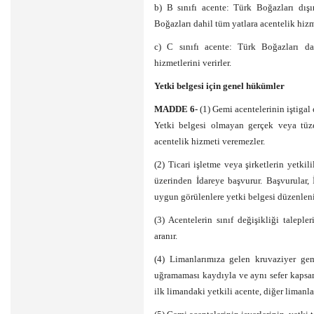
b) B sınıfı acente: Türk Boğazları dış
Boğazları dahil tüm yatlara acentelik hizme
c) C sınıfı acente: Türk Boğazları dah
hizmetlerini verirler.
Yetki belgesi için genel hükümler
MADDE 6-
(1) Gemi acentelerinin iştigal 
Yetki belgesi olmayan gerçek veya tüzel
acentelik hizmeti veremezler.
(2) Ticari işletme veya şirketlerin yetki
üzerinden İdareye başvurur. Başvurular, 
uygun görülenlere yetki belgesi düzenleni
(3) Acentelerin sınıf değişikliği talepler
aranır.
(4) Limanlarımıza gelen kruvaziyer gem
uğramaması kaydıyla ve aynı sefer kapsa
ilk limandaki yetkili acente, diğer limanla