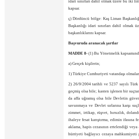
idari sınırları dahil olmak üzere bu iki l
kapsar.
ç) Dördüncü bölge: Kaş Liman Başkanlığı
Başkanlığı idari sınırları dahil olmak ü
başkanlıklarını kapsar.
Başvuruda aranacak şartlar
MADDE 8-
(1) Bu Yönetmelik kapsamında
a) Gerçek kişilerin;
1) Türkiye Cumhuriyeti vatandaşı olmalar
2) 26/9/2004 tarihli ve 5237 sayılı Tür
geçmiş olsa bile; kasten işlenen bir suçta
da affa uğramış olsa bile Devletin güven
savunmaya ve Devlet sırlarına karşı suçl
zimmet, irtikap, rüşvet, hırsızlık, doland
ihaleye fesat karıştırma, edimin ifasına f
aklama, hapis cezasının ertelendiği veya
hürriyeti bağlayıcı cezaya mahkumiyeti g