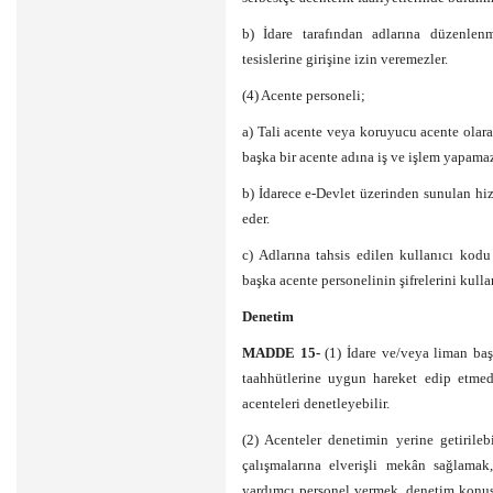
b) İdare tarafından adlarına düzenlen
tesislerine girişine izin veremezler.
(4) Acente personeli;
a) Tali acente veya koruyucu acente olara
başka bir acente adına iş ve işlem yapama
b) İdarece e-Devlet üzerinden sunulan hi
eder.
c) Adlarına tahsis edilen kullanıcı kodu
başka acente personelinin şifrelerini kull
Denetim
MADDE 15-
(1) İdare ve/veya liman baş
taahhütlerine uygun hareket edip etme
acenteleri denetleyebilir.
(2) Acenteler denetimin yerine getirile
çalışmalarına elverişli mekân sağlamak
yardımcı personel vermek, denetim konusu