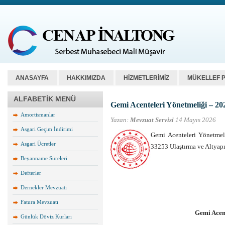
ANASAYFA
HAKKIMIZDA
HİZMETLERİMİZ
MÜKELLEF 
ALFABETİK MENÜ
Gemi Acenteleri Yönetmeliği – 20
Amortismanlar
Yazan:
Mevzuat Servisi
14 Mayıs 2026
Asgari Geçim İndirimi
Gemi Acenteleri Yönetmel
Asgari Ücretler
33253 Ulaştırma ve Alty
Beyanname Süreleri
Defterler
Dernekler Mevzuatı
Fatura Mevzuatı
Gemi Acent
Günlük Döviz Kurları