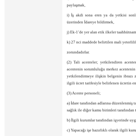
paylaşmak,
i) İş akdi sona eren ya da yetkisi son
üzerinden İdareye bildirmek,
j) Ek-1’de yer alan etik ilkeler taahhütn
k) 27 nci maddede belirtilen mali yeterlil
zorundadırlar.
(2) Tali acenteler; yetkilendiren acente
acentenin sorumluluğu merkez acentenin ve
yetkilendirmeye ilişkin belgenin ibrazı 
ilgili ücret tarifesiyle belirlenen ücreti
(3) Acente personeli;
a) İdare tarafından adlarına düzenlenmiş 
sağlık ile diğer kamu birimleri tarafından
b) İlgili kurumlar tarafından işyerinde u
c) Yapacağı işe hazırlıklı olarak ilgili k