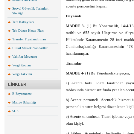
acente personelini kapsar.
Sosyal Güvenlik Terimleri
Sözlüğü
Dayanak
Tefe Katsayıları
MADDE 3-
(1) Bu Yönetmelik, 14/4/134
Tek Düzen Hesap Planı
tarihli ve 655 sayılı Ulaştırma ve Alt
Transfer Fiyatlandırması
Hükmünde Kararnamenin 28 inci maddes
Cumhurbaşkanlığı Kararnamesinin 478
Ulusal Meslek Standartları
hazırlanmıştır.
Vakıflar Mevzuatı
Tanımlar
Vergi Kodları
MADDE 4-
(1) Bu Yönetmelikte geçen;
Vergi Takvimi
a) Acente botu: İdare tarafından yayı
LİNKLER
tablosunda hizmet sınıfında yer alan acen
E-Beyanname
b) Acente personeli: Acentelik hizmeti i
Maliye Bakanlığı
personeli tanıtım belgesi düzenlenen kişil
SGK
c) Acente sorumlusu: Ticari işletme veya 
olan kişiyi,
ç) Bölge: Acentelerin faaliyette buluna