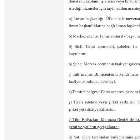
donatanı, kaptanı, işleticisi veya kiracı
istediği hizmetler için tayin edilen acente
n) Liman başkanlığı: Ülkemizde mevzuat 
liman başkanlıklarına bağlı liman başkanlı
o) Merkez acente: Firma adına ilk başvuru 
ö) Sicil: Gemi acenteleri, şubeleri il
kayıtlarını,
p) Şube: Merkez acentenin faaliyet gösterd
r) Tali acente: Bir acentenin kendi nam
faaliyette bulunan acenteyi,
s) Tanıtım belgesi: Gemi acentesi personel
ş) Ticari işletme veya şirket yetkilisi: T
şirket yetkilisi/yetkililerini,
t) Türk Boğazları: Marmara Denizi ile İ
gemi ve yatların geçiş alanını,
u) Yat: İdare tarafından yayımlanmış gem