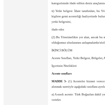
kategorisinde ifade edilen deniz araçlarını
ü) Yetki belgesi: İdare tarafından, bu Y
kişilere gemi acenteliği faaliyetinde bul
yetki belgesini,
ifade eder.
(2) Bu Yönetmelikte yer alan, ancak bu m
olduğumuz uluslararası anlaşmalarda/sözleş
İKİNCİ BÖLÜM
Acente Sınıfları, Yetki Belgesi, Bölgeler,
İşyerinin Nitelikleri
Acente sınıfları
MADDE 5-
(1) Acenteler hizmet verecek
alınmak suretiyle aşağıdaki sınıflara ayrılı
a) A sınıfı acente: Türk Boğazları dahil y
verirler.