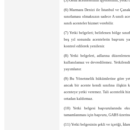
(5) Gemi acentelerinin işyerlerinin, yetki 
(6) Marmara Denizi ile İstanbul ve Çana
sınırlaması olmaksızın sadece A sınıfı ace
sınıfı acenteler hizmet verebilir.
(7) Yetki belgeleri; belirlenen bölge sınır
beş yıl sonunda acentelerin başvuru 
kontrol edilerek yenilenir.
(8) Yetki belgeleri, adlarına düzenlenen
kullanılamaz ve devredilemez. Yetkilendiril
yayımlanır.
(9) Bu Yönetmelik hükümlerine göre yetki
ancak bir acente kendi sınıfına ilişkin 
acenteye yetki veremez. Tali acentelik h
ortadan kaldırmaz.
(10) Yetki belgesi başvurularında ek
tamamlanması için başvuru, GABS üzerinde
(11) Yetki belgesinin şekli ve içeriği, İdare