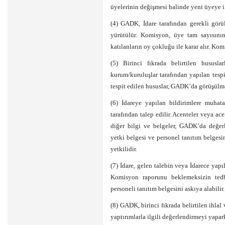
üyelerinin değişmesi halinde yeni üyeye ili
(4) GADK, İdare tarafından gerekli görül
yürütülür. Komisyon, üye tam sayısının 
katılanların oy çokluğu ile karar alır. Kom
(5) Birinci fıkrada belirtilen hususla
kurum/kuruluşlar tarafından yapılan tespit
tespit edilen hususlar, GADK’da görüşülme
(6) İdareye yapılan bildirimlere muhat
tarafından talep edilir. Acenteler veya a
diğer bilgi ve belgeler, GADK’da değer
yetki belgesi ve personel tanıtım belgesi
yetkilidir.
(7) İdare, gelen talebin veya İdarece yap
Komisyon raporunu beklemeksizin tedb
personeli tanıtım belgesini askıya alabilir.
(8) GADK, birinci fıkrada belirtilen ihlal
yaptırımlarla ilgili değerlendirmeyi yapar