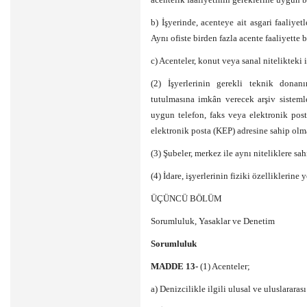
b) İşyerinde, acenteye ait asgari faaliyet
Aynı ofiste birden fazla acente faaliyette
c) Acenteler, konut veya sanal nitelikteki 
(2) İşyerlerinin gerekli teknik donan
tutulmasına imkân verecek arşiv sistemle
uygun telefon, faks veya elektronik posta
elektronik posta (KEP) adresine sahip olma
(3) Şubeler, merkez ile aynı niteliklere sah
(4) İdare, işyerlerinin fiziki özelliklerine
ÜÇÜNCÜ BÖLÜM
Sorumluluk, Yasaklar ve Denetim
Sorumluluk
MADDE 13-
(1) Acenteler;
a) Denizcilikle ilgili ulusal ve uluslarara