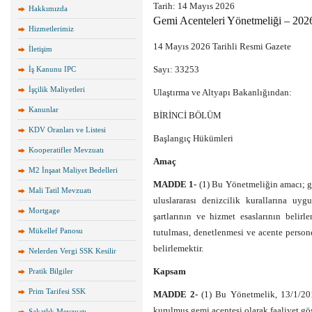
Tarih:
14 Mayıs 2026
Hakkımızda
Gemi Acenteleri Yönetmeliği – 202
Hizmetlerimiz
14 Mayıs 2026 Tarihli Resmi Gazete
İletişim
Sayı:
33253
İş Kanunu IPC
İşçilik Maliyetleri
Ulaştırma ve Altyapı Bakanlığından:
Kanunlar
BİRİNCİ BÖLÜM
KDV Oranları ve Listesi
Başlangıç Hükümleri
Kooperatifler Mevzuatı
Amaç
M2 İnşaat Maliyet Bedelleri
MADDE 1-
(1) Bu Yönetmeliğin amacı; ge
Mali Tatil Mevzuatı
uluslararası denizcilik kurallarına uyg
Mortgage
şartlarının ve hizmet esaslarının belirl
Mükellef Panosu
tutulması, denetlenmesi ve acente persone
belirlemektir.
Nelerden Vergi SSK Kesilir
Kapsam
Pratik Bilgiler
Prim Tarifesi SSK
MADDE 2-
(1) Bu Yönetmelik, 13/1/20
kurulmuş gemi acentesi olarak faaliyet gös
Sakatlık Mevzuatı