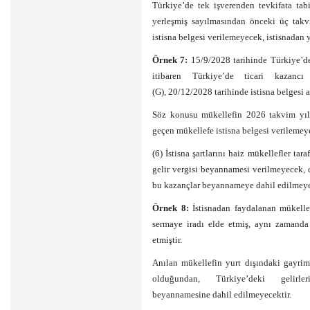
Türkiye’de tek işverenden tevkifata tabi
yerleşmiş sayılmasından önceki üç takvi
istisna belgesi verilemeyecek, istisnada
Örnek 7:
15/9/2028 tarihinde Türkiye’de
itibaren Türkiye’de ticari kazancı
(G), 20/12/2028 tarihinde istisna belgesi
Söz konusu mükellefin 2026 takvim yılı
geçen mükellefe istisna belgesi verilemeye
(6) İstisna şartlarını haiz mükellefler tar
gelir vergisi beyannamesi verilmeyecek, 
bu kazançlar beyannameye dahil edilmeye
Örnek 8:
İstisnadan faydalanan mükell
sermaye iradı elde etmiş, aynı zamanda 
etmiştir.
Anılan mükellefin yurt dışındaki gayrime
olduğundan, Türkiye’deki gelirl
beyannamesine dahil edilmeyecektir.