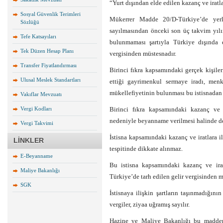
“Yurt dışından elde edilen kazanç ve iratlar
Sosyal Güvenlik Terimleri
Mükerrer Madde 20/D-Türkiye’de yerle
Sözlüğü
sayılmasından önceki son üç takvim yılı
Tefe Katsayıları
bulunmaması şartıyla Türkiye dışında e
Tek Düzen Hesap Planı
vergisinden müstesnadır.
Transfer Fiyatlandırması
Birinci fıkra kapsamındaki gerçek kişil
Ulusal Meslek Standartları
ettiği gayrimenkul sermaye iradı, menk
mükellefiyetinin bulunması bu istisnadan 
Vakıflar Mevzuatı
Vergi Kodları
Birinci fıkra kapsamındaki kazanç ve i
nedeniyle beyanname verilmesi halinde de
Vergi Takvimi
İstisna kapsamındaki kazanç ve iratlara il
LİNKLER
tespitinde dikkate alınmaz.
E-Beyanname
Bu istisna kapsamındaki kazanç ve ira
Maliye Bakanlığı
Türkiye’de tarh edilen gelir vergisinden 
SGK
İstisnaya ilişkin şartların taşınmadığın
vergiler, ziyaa uğramış sayılır.
Hazine ve Maliye Bakanlığı bu maddeni