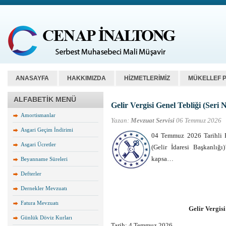
ANASAYFA
HAKKIMIZDA
HİZMETLERİMİZ
MÜKELLEF 
ALFABETİK MENÜ
Gelir Vergisi Genel Tebliği (Seri 
Amortismanlar
Yazan:
Mevzuat Servisi
06 Temmuz 2026
Asgari Geçim İndirimi
04 Temmuz 2026 Tarihli 
Asgari Ücretler
(Gelir İdaresi Başkanl
kapsa…
Beyanname Süreleri
Defterler
Dernekler Mevzuatı
Fatura Mevzuatı
Gelir Vergisi
Günlük Döviz Kurları
Tarih:
4 Temmuz 2026