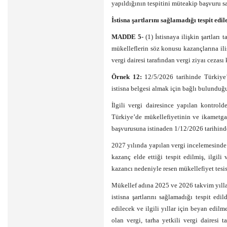
yapıldığının tespitini müteakip başvuru sah
İstisna şartlarını sağlamadığı tespit edil
MADDE 5-
(1) İstisnaya ilişkin şartlar
mükelleflerin söz konusu kazançlarına ili
vergi dairesi tarafından vergi ziyaı cezası
Örnek 12:
12/5/2026 tarihinde Türkiye’
istisna belgesi almak için bağlı bulunduğ
İlgili vergi dairesince yapılan kontrol
Türkiye’de mükellefiyetinin ve ikametga
başvurusuna istinaden 1/12/2026 tarihinde 
2027 yılında yapılan vergi incelemesinde m
kazanç elde ettiği tespit edilmiş, ilgili
kazancı nedeniyle resen mükellefiyet tesis 
Mükellef adına 2025 ve 2026 takvim yıllar
istisna şartlarını sağlamadığı tespit edil
edilecek ve ilgili yıllar için beyan edil
olan vergi, tarha yetkili vergi dairesi 