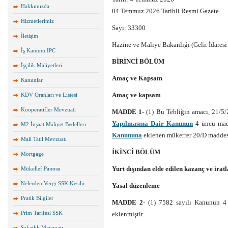
Hakkımızda
04 Temmuz 2026 Tarihli Resmi Gazete
Hizmetlerimiz
Sayı: 33300
İletişim
Hazine ve Maliye Bakanlığı (Gelir İdaresi
İş Kanunu IPC
BİRİNCİ BÖLÜM
İşçilik Maliyetleri
Amaç ve Kapsam
Kanunlar
Amaç ve kapsam
KDV Oranları ve Listesi
Kooperatifler Mevzuatı
MADDE 1-
(1) Bu Tebliğin amacı, 21/5/
Yapılmasına Dair Kanunun
4 üncü madd
M2 İnşaat Maliyet Bedelleri
Kanununa
eklenen mükerrer 20/D maddesin
Mali Tatil Mevzuatı
İKİNCİ BÖLÜM
Mortgage
Yurt dışından elde edilen kazanç ve iratla
Mükellef Panosu
Nelerden Vergi SSK Kesilir
Yasal düzenleme
Pratik Bilgiler
MADDE 2-
(1) 7582 sayılı Kanunun 4
Prim Tarifesi SSK
eklenmiştir.
Sakatlık Mevzuatı