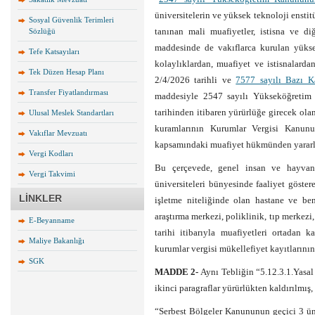
üniversitelerin ve yüksek teknoloji ensti
Sosyal Güvenlik Terimleri
tanınan mali muafiyetler, istisna ve d
Sözlüğü
maddesinde de vakıflarca kurulan yüks
Tefe Katsayıları
kolaylıklardan, muafiyet ve istisnalarda
Tek Düzen Hesap Planı
2/4/2026 tarihli ve
7577 sayılı Bazı K
Transfer Fiyatlandırması
maddesiyle 2547 sayılı Yükseköğreti
tarihinden itibaren yürürlüğe girecek ol
Ulusal Meslek Standartları
kuramlarının Kurumlar Vergisi Kanunu
Vakıflar Mevzuatı
kapsamındaki muafiyet hükmünden yararl
Vergi Kodları
Bu çerçevede, genel insan ve hayvan
Vergi Takvimi
üniversiteleri bünyesinde faaliyet göster
LİNKLER
işletme niteliğinde olan hastane ve be
araştırma merkezi, poliklinik, tıp merkezi
E-Beyanname
tarihi itibarıyla muafiyetleri ortadan 
Maliye Bakanlığı
kurumlar vergisi mükellefiyet kayıtlarının
SGK
MADDE 2-
Aynı Tebliğin “5.12.3.1.Yasal
ikinci paragraflar yürürlükten kaldırılmış
“Serbest Bölgeler Kanununun geçici 3 ünc