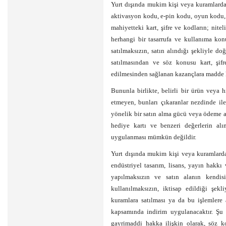
Yurt dışında mukim kişi veya kuramlardan
aktivasyon kodu, e-pin kodu, oyun kodu, 
mahiyetteki kart, şifre ve kodların; nitel
herhangi bir tasarrufa ve kullanıma ko
satılmaksızın, satın alındığı şekliyle 
satılmasından ve söz konusu kart, şifr
edilmesinden sağlanan kazançlara madde 
Bununla birlikte, belirli bir ürün veya 
etmeyen, bunları çıkaranlar nezdinde ile
yönelik bir satın alma gücü veya ödeme ara
hediye kartı ve benzeri değerlerin alı
uygulanması mümkün değildir.
Yurt dışında mukim kişi veya kuramlardan
endüstriyel tasarım, lisans, yayın hakkı
yapılmaksızın ve satın alanın kendi
kullanılmaksızın, iktisap edildiği şe
kuramlara satılması ya da bu işlemlere
kapsamında indirim uygulanacaktır. Şu 
gayrimaddi hakka ilişkin olarak, söz ko