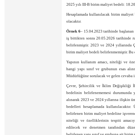
2025 yılı III-B birim maliyet bedeli: 18.
Hesaplamada kullanılacak birim maliyet 
olacaktır.
Örnek 6
– 15.04.2023 tarihinde başlanan in
iş bittikten sonra 20.05.2026 tarihinde ru
belirlenmiştir. 2023 ve 2024 yıllarında 
birim maliyet bedeli belirlenmemiştir. Bu
Yapının kullanım amacı, niteliği ve özel
hangi yapı sınıf ve grubunun esas alınm
Müdürlüğüne sorulacak ve gelen cevaba is
Çevre, Şehircilik ve İklim Değişikliği
bedelinin belirlenememesi durumunda ya
alınarak 2023 ve 2024 yıllarına ilişkin ün
bedelleri hesaplamada kullanılacaktır.
belirlenen birim maliyet bedeline işvere
niteliği ve özelliklerinin tespiti amac
edilecek ve denetmen tarafından düzen
belirlenen yapı sınıf ve grubuna ait birim