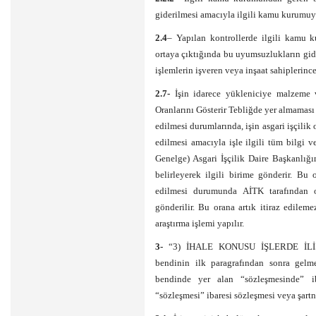
giderilmesi amacıyla ilgili kamu kurumuyl
2.4
– Yapılan kontrollerde ilgili kamu 
ortaya çıktığında bu uyumsuzlukların gider
işlemlerin işveren veya inşaat sahiplerin
2.7-
İşin idarece yükleniciye malzeme ve
Oranlarını Gösterir Tebliğde yer almaması 
edilmesi durumlarında, işin asgari işçilik
edilmesi amacıyla işle ilgili tüm bilgi v
Genelge) Asgari İşçilik Daire Başkanlığın
belirleyerek ilgili birime gönderir. Bu 
edilmesi durumunda AİTK tarafından on
gönderilir. Bu orana artık itiraz edileme
araştırma işlemi yapılır.
3-
“3) İHALE KONUSU İŞLERDE İLİŞİK
bendinin ilk paragrafından sonra gelme
bendinde yer alan “sözleşmesinde” ib
“sözleşmesi” ibaresi sözleşmesi veya şartn