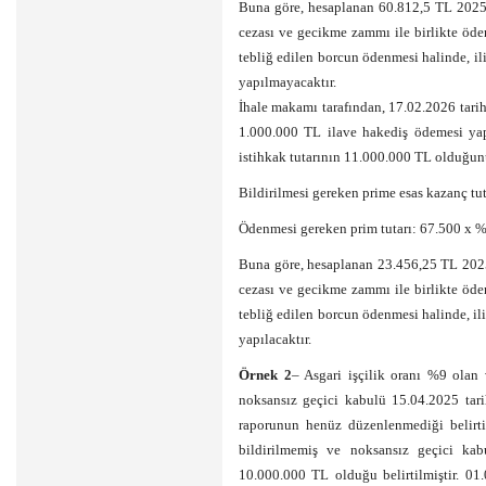
Buna göre, hesaplanan 60.812,5 TL 2025/
cezası ve gecikme zammı ile birlikte öden
tebliğ edilen borcun ödenmesi halinde, i
yapılmayacaktır.
İhale makamı tarafından, 17.02.2026 tari
1.000.000 TL ilave hakediş ödemesi yap
istihkak tutarının 11.000.000 TL olduğun
Bildirilmesi gereken prime esas kazanç t
Ödenmesi gereken prim tutarı: 67.500 x 
Buna göre, hesaplanan 23.456,25 TL 2025
cezası ve gecikme zammı ile birlikte öden
tebliğ edilen borcun ödenmesi halinde, ili
yapılacaktır.
Örnek 2
– Asgari işçilik oranı %9 olan 
noksansız geçici kabulü 15.04.2025 tari
raporunun henüz düzenlenmediği belirti
bildirilmemiş ve noksansız geçici kabu
10.000.000 TL olduğu belirtilmiştir. 01.