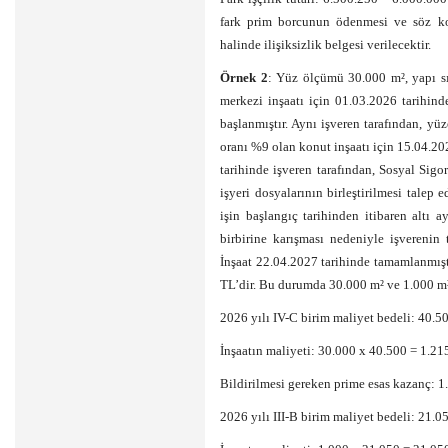
fark prim borcunun ödenmesi ve söz k
halinde ilişiksizlik belgesi verilecektir.
Örnek 2
: Yüz ölçümü 30.000 m², yapı sın
merkezi inşaatı için 01.03.2026 tarihind
başlanmıştır. Aynı işveren tarafından, yüz
oranı %9 olan konut inşaatı için 15.04.2026
tarihinde işveren tarafından, Sosyal Sig
işyeri dosyalarının birleştirilmesi talep e
işin başlangıç tarihinden itibaren altı a
birbirine karışması nedeniyle işverenin t
İnşaat 22.04.2027 tarihinde tamamlanmışt
TL’dir. Bu durumda 30.000 m² ve 1.000 m² 
2026 yılı IV-C birim maliyet bedeli: 40.
İnşaatın maliyeti: 30.000 x 40.500 = 1.2
Bildirilmesi gereken prime esas kazanç:
2026 yılı III-B birim maliyet bedeli: 21.