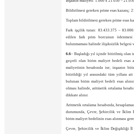
İnşaatın maliyeti: 1.000 x 21.050 = 21.0
Bildirilmesi gereken prime esas kazanç: 
Toplam bildirilmesi gereken prime esas k
Fark işçilik tutarı: 83.433.375 – 83.00
edilen fark prim borcunun ödenmesi
bulunmaması halinde ilişiksizlik belgesi v
6.6
– Başladığı yıl içinde bitirilmiş olan 
geçerli olan birim maliyet bedeli esas al
maliyetinin hesabında ise; inşaatın biti
bitirildiği yıl arasındaki tüm yıllara a
bulunan birim maliyet bedeli esas alınır
olması halinde, aritmetik ortalama hesab
dikkate alınır.
Aritmetik ortalama hesabında, hesaplamad
durumunda, Çevre, Şehircilik ve İklim D
birim maliyet bedelinin esas alınması gere
Çevre, Şehircilik ve İklim Değişikliği İ