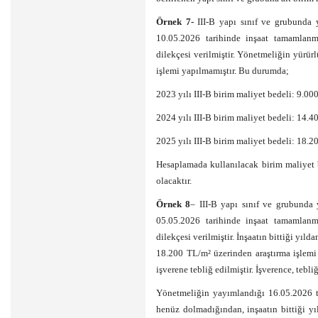
Örnek 7-
III-B yapı sınıf ve grubunda y
10.05.2026 tarihinde inşaat tamamlanmı
dilekçesi verilmiştir. Yönetmeliğin yürürl
işlemi yapılmamıştır. Bu durumda;
2023 yılı III-B birim maliyet bedeli: 9.00
2024 yılı III-B birim maliyet bedeli: 14.
2025 yılı III-B birim maliyet bedeli: 18.
Hesaplamada kullanılacak birim maliyet 
olacaktır.
Örnek 8
– III-B yapı sınıf ve grubunda 
05.05.2026 tarihinde inşaat tamamlanmı
dilekçesi verilmiştir. İnşaatın bittiği yıl
18.200 TL/m² üzerinden araştırma işlemi
işverene tebliğ edilmiştir. İşverence, tebl
Yönetmeliğin yayımlandığı 16.05.2026 tar
henüz dolmadığından, inşaatın bittiği yı