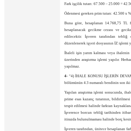
Fark işçilik tutarı: 67.500 – 25.000 = 42.
Ödenmesi gereken prim tutarı: 42.500 x 
Buna göre, hesaplanan 14.768,75 TL fa
hesaplanacak gecikme cezası ve gecik
edilecektir. İşveren tarafından tebliğ
düzenlenerek işyeri dosyasının İZ işlemi y
İhaleli işin yarım kalması veya ihalenin
üzerinden araştırma işlemi yapılır. Herh
yapılmaz.
4-
“4) İHALE KONUSU İŞLERİN DEVAML
bölümünün 4.3 numaralı bendinin son iki pa
Yapılan araştırma işlemi sonucunda, ihal
prime esas kazanç tutarının, bildirilmes
tespit edilmesi halinde farktan kaynaklana
İşverence borcun tebliğ tarihinden itib
itirazda bulunulmaması halinde borç kesinl
İşveren tarafından, ünitece hesaplanan far