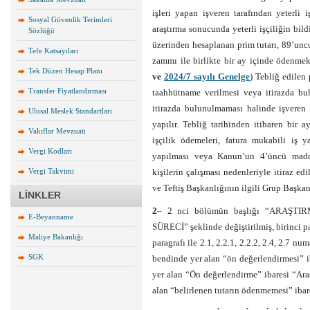
işleri yapan işveren tarafından yeterli 
Sosyal Güvenlik Terimleri
araştırma sonucunda yeterli işçiliğin bildi
Sözlüğü
üzerinden hesaplanan prim tutarı, 89’un
Tefe Katsayıları
zammı ile birlikte bir ay içinde ödenmek 
Tek Düzen Hesap Planı
ve
2024/7 sayılı Genelge
) Tebliğ edile
Transfer Fiyatlandırması
taahhütname verilmesi veya itirazda bu
itirazda bulunulmaması halinde işveren
Ulusal Meslek Standartları
yapılır. Tebliğ tarihinden itibaren bir 
Vakıflar Mevzuatı
işçilik ödemeleri, fatura mukabili iş ya
Vergi Kodları
yapılması veya Kanun’un 4’üncü maddes
Vergi Takvimi
kişilerin çalışması nedenleriyle itiraz e
ve Teftiş Başkanlığının ilgili Grup Başkanlı
LİNKLER
2
– 2 nci bölümün başlığı “ARAŞTI
E-Beyanname
SÜRECİ” şeklinde değiştirilmiş, birinci pa
Maliye Bakanlığı
paragrafı ile 2.1, 2.2.1, 2.2.2, 2.4, 2.7 nu
SGK
bendinde yer alan “ön değerlendirmesi” i
yer alan “Ön değerlendirme” ibaresi “Ara
alan “belirlenen tutarın ödenmemesi” ibare