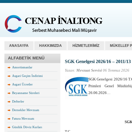
ANASAYFA
HAKKIMIZDA
HİZMETLERİMİZ
MÜKELLEF 
ALFABETİK MENÜ
SGK Genelgesi 2026/16 – 2011/13 
Amortismanlar
Yazan:
Mevzuat Servisi
06 Temmuz 2026
Asgari Geçim İndirimi
SGK Genelgesi 2026/16
Asgari Ücretler
Primleri Genel Müdürlü
26.06.2026…
Beyanname Süreleri
Defterler
Dernekler Mevzuatı
Fatura Mevzuatı
SGK
Günlük Döviz Kurları
T.C.