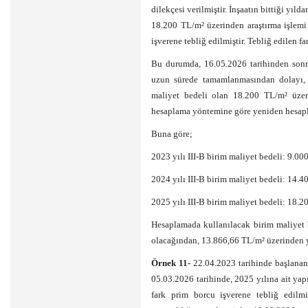
dilekçesi verilmiştir. İnşaatın bittiği yıl
18.200 TL/m² üzerinden araştırma işlemi
işverene tebliğ edilmiştir. Tebliğ edilen 
Bu durumda, 16.05.2026 tarihinden sonr
uzun sürede tamamlanmasından dolayı, i
maliyet bedeli olan 18.200 TL/m² üzeri
hesaplama yöntemine göre yeniden hesapl
Buna göre;
2023 yılı III-B birim maliyet bedeli: 9.00
2024 yılı III-B birim maliyet bedeli: 14.
2025 yılı III-B birim maliyet bedeli: 18.
Hesaplamada kullanılacak birim maliyet 
olacağından, 13.866,66 TL/m² üzerinden y
Örnek 11-
22.04.2023 tarihinde başlanan ö
05.03.2026 tarihinde, 2025 yılına ait yapı
fark prim borcu işverene tebliğ edilmiş