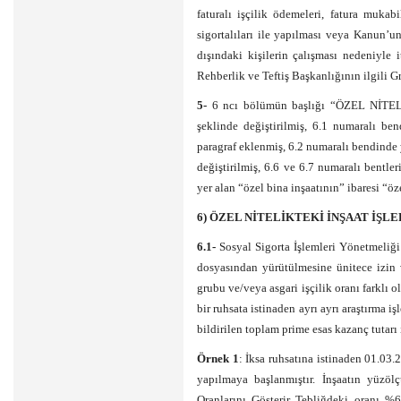
faturalı işçilik ödemeleri, fatura mukabi
sigortalıları ile yapılması veya Kanun’u
dışındaki kişilerin çalışması nedeniyle 
Rehberlik ve Teftiş Başkanlığının ilgili Gr
5-
6 ncı bölümün başlığı “ÖZEL NİT
şeklinde değiştirilmiş, 6.1 numaralı be
paragraf eklenmiş, 6.2 numaralı bendinde y
değiştirilmiş, 6.6 ve 6.7 numaralı bentle
yer alan “özel bina inşaatının” ibaresi “öze
6) ÖZEL NİTELİKTEKİ İNŞAAT İŞLE
6.1-
Sosyal Sigorta İşlemleri Yönetmeliği’
dosyasından yürütülmesine ünitece izin v
grubu ve/veya asgari işçilik oranı farklı o
bir ruhsata istinaden ayrı ayrı araştırma i
bildirilen toplam prime esas kazanç tutarı il
Örnek 1
: İksa ruhsatına istinaden 01.03.2
yapılmaya başlanmıştır. İnşaatın yüzöl
Oranlarını Gösterir Tebliğdeki oranı %6’