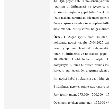
3.1-
İşin geçici kabulü noksansız yapılm
tutarının bildirilmemesi ve işverence 
üzerinden araştırma yapılabilir. Ancak, i
ihale makamı tarafından ödenmesi gereken
önce araştırma yapılan tutar toplam isti
araştırma sonucu ilişiksizlik belgesi düzen
Örnek 1
– Asgari işçilik oranı %9 olan 
noksansız geçici kabulü 15.04.2025 tari
hakediş raporunun henüz düzenlenmediği
tutarı bildirilmemiş ve noksansız geçici 
10.000.000 TL olduğu belirtilmiştir. 01
dolayısıyla Kuruma bildirilen prime esas
hakediş tutarı üzerinden araştırma işlemi 
İşin geçici kabulü noksansız yapıldığı için
Bildirilmesi gereken prime esas kazanç t
Fark işçilik tutarı: 675.000 – 500.000 = 
Ödenmesi gereken prim tutarı: 175.000 x