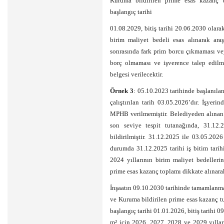
Kuruma bildirilen prime esas kazanç t
başlangıç tarihi
01.08.2029, bitiş tarihi 20.06.2030 olar
birim maliyet bedeli esas alınarak araş
sonrasında fark prim borcu çıkmaması v
borç olmaması ve işverence talep edilme
belgesi verilecektir.
Örnek 3
: 05.10.2023 tarihinde başlanılan
çalıştırılan tarih 03.05.2026’dır. İşye
MPHB verilmemiştir. Belediyeden alınan 
son seviye tespit tutanağında, 31.12.2
bildirilmiştir. 31.12.2025 ile 03.05.2026
durumda 31.12.2025 tarihi iş bitim tari
2024 yıllarının birim maliyet bedellerin
prime esas kazanç toplamı dikkate alınarak
İnşaatın 09.10.2030 tarihinde tamamlanma
ve Kuruma bildirilen prime esas kazanç t
başlangıç tarihi 01.01.2026, bitiş tarihi
m² için 2026, 2027, 2028 ve 2029 yılları