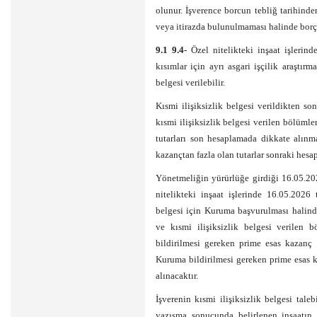
olunur. İşverence borcun tebliğ tarihind
veya itirazda bulunulmaması halinde borç k
9.1 9.4-
Özel nitelikteki inşaat işlerinde
kısımlar için ayrı asgari işçilik araştırm
belgesi verilebilir.
Kısmi ilişiksizlik belgesi verildikten so
kısmi ilişiksizlik belgesi verilen bölüml
tutarları son hesaplamada dikkate alınm
kazançtan fazla olan tutarlar sonraki hes
Yönetmeliğin yürürlüğe girdiği 16.05.202
nitelikteki inşaat işlerinde 16.05.2026 
belgesi için Kuruma başvurulması halinde
ve kısmi ilişiksizlik belgesi verilen 
bildirilmesi gereken prime esas kazanç 
Kuruma bildirilmesi gereken prime esas k
alınacaktır.
İşverenin kısmi ilişiksizlik belgesi tal
yazışma sonucunda belirlenen inşaatın