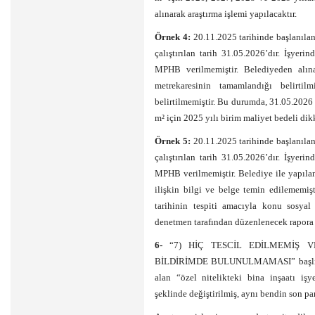
alınarak araştırma işlemi yapılacaktır.
Örnek 4:
20.11.2025 tarihinde başlanılan
çalıştırılan tarih 31.05.2026’dır. İşye
MPHB verilmemiştir. Belediyeden alına
metrekaresinin tamamlandığı belirtilm
belirtilmemiştir. Bu durumda, 31.05.2026 
m² için 2025 yılı birim maliyet bedeli dikk
Örnek 5:
20.11.2025 tarihinde başlanılan
çalıştırılan tarih 31.05.2026’dır. İşye
MPHB verilmemiştir. Belediye ile yapılan
ilişkin bilgi ve belge temin edilememişt
tarihinin tespiti amacıyla konu sosyal 
denetmen tarafından düzenlenecek rapora i
6-
“7) HİÇ TESCİL EDİLMEMİŞ V
BİLDİRİMDE BULUNULMAMASI” başlıklı 
alan “özel nitelikteki bina inşaatı işye
şeklinde değiştirilmiş, aynı bendin son par