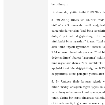
belirtilmiştir.
Bu durumda, iş bitim tarihi 11.09.2025 ola
8-
“9) ARAŞTIRMA VE RE’SEN YAPI
bölümün 9.3 numaralı bendi aşağıdaki 
paragrafında yer alan “özel bina işyerleri
dolayı” şeklinde değiştirilmiş, 9.12 n
nitelikteki bina inşaatları” ibaresi “özel 
alan “bina inşaatı işyerinden” ibaresi “ö
9.14 numaralı bendinde yer alan “özel bin
değerlendirme” ibaresi “araştırma” şekli
bina inşaatları” ibaresi “özel nitelikteki 
aşağıdaki şekilde değiştirilmiş, ve 9.2
değiştirilmiş, ikinci paragrafı yürürlükten 
9. 3
– Ünitece ihale konusu işlerde y
bildirilmediği anlaşılan asgari işçilik mik
haiz olmayan kurum ve kuruluşlarca yapıla
tutarı, aksine bir tespit olmaması hâlind
ettirilmek suretiyle gecikme cezası ve g