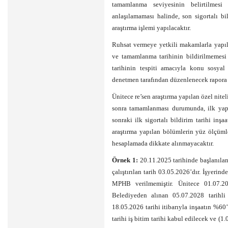
tamamlanma seviyesinin belirtilmesi 
anlaşılamaması halinde, son sigortalı bil
araştırma işlemi yapılacaktır.
Ruhsat vermeye yetkili makamlarla yapı
ve tamamlanma tarihinin bildirilmemesi
tarihinin tespiti amacıyla konu sosyal 
denetmen tarafından düzenlenecek rapora g
Ünitece re’sen araştırma yapılan özel nitel
sonra tamamlanması durumunda, ilk yapıl
sonraki ilk sigortalı bildirim tarihi inş
araştırma yapılan bölümlerin yüz ölçümle
hesaplamada dikkate alınmayacaktır.
Örnek 1:
20.11.2025 tarihinde başlanılan
çalıştırılan tarih 03.05.2026’dır. İşyeri
MPHB verilmemiştir. Ünitece 01.07.2028
Belediyeden alınan 05.07.2028 tarihli
18.05.2026 tarihi itibarıyla inşaatın %6
tarihi iş bitim tarihi kabul edilecek ve (