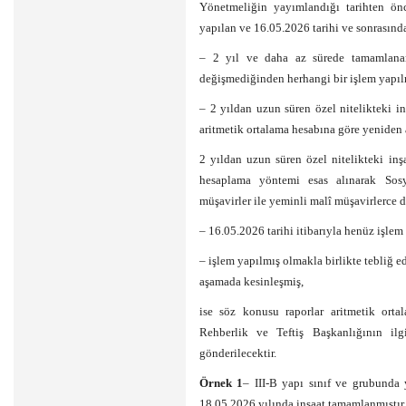
Yönetmeliğin yayımlandığı tarihten önc
yapılan ve 16.05.2026 tarihi ve sonrasında
– 2 yıl ve daha az sürede tamamlanan 
değişmediğinden herhangi bir işlem yapıl
– 2 yıldan uzun süren özel nitelikteki inş
aritmetik ortalama hesabına göre yeniden a
2 yıldan uzun süren özel nitelikteki inş
hesaplama yöntemi esas alınarak Sosy
müşavirler ile yeminli malî müşavirlerce 
– 16.05.2026 tarihi itibarıyla henüz işle
– işlem yapılmış olmakla birlikte tebliğ e
aşamada kesinleşmiş,
ise söz konusu raporlar aritmetik ort
Rehberlik ve Teftiş Başkanlığının i
gönderilecektir.
Örnek 1
– III-B yapı sınıf ve grubunda 
18.05.2026 yılında inşaat tamamlanmıştır