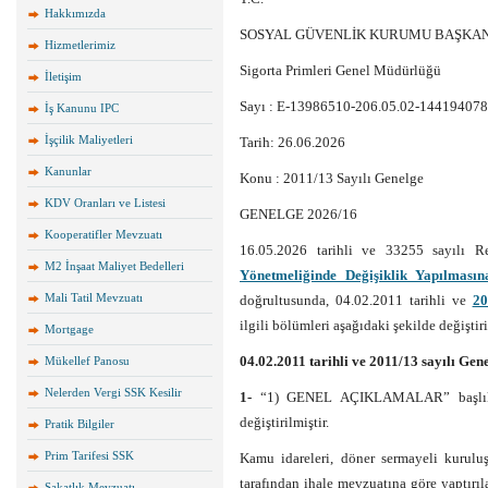
Hakkımızda
SOSYAL GÜVENLİK KURUMU BAŞKAN
Hizmetlerimiz
Sigorta Primleri Genel Müdürlüğü
İletişim
Sayı : E-13986510-206.05.02-144194078
İş Kanunu IPC
İşçilik Maliyetleri
Tarih: 26.06.2026
Kanunlar
Konu : 2011/13 Sayılı Genelge
KDV Oranları ve Listesi
GENELGE 2026/16
Kooperatifler Mevzuatı
16.05.2026 tarihli ve 33255 sayılı 
M2 İnşaat Maliyet Bedelleri
Yönetmeliğinde Değişiklik Yapılması
Mali Tatil Mevzuatı
doğrultusunda, 04.02.2011 tarihli ve
20
ilgili bölümleri aşağıdaki şekilde değiştiri
Mortgage
04.02.2011 tarihli ve 2011/13 sayılı Gen
Mükellef Panosu
Nelerden Vergi SSK Kesilir
1-
“1) GENEL AÇIKLAMALAR” başlıklı 
değiştirilmiştir.
Pratik Bilgiler
Prim Tarifesi SSK
Kamu idareleri, döner sermayeli kurulu
tarafından ihale mevzuatına göre yaptırıla
Sakatlık Mevzuatı