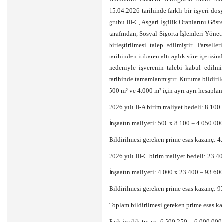
15.04.2026 tarihinde farklı bir işyeri dos
grubu III-C, Asgari İşçilik Oranlarını Gös
tarafından, Sosyal Sigorta İşlemleri Yöne
birleştirilmesi talep edilmiştir. Parsell
tarihinden itibaren altı aylık süre içerisi
nedeniyle işverenin talebi kabul edilmiş
tarihinde tamamlanmıştır. Kuruma bildiri
500 m² ve 4.000 m² için ayrı ayrı hesaplam
2026 yılı II-A birim maliyet bedeli: 8.10
İnşaatın maliyeti: 500 x 8.100 = 4.050.00
Bildirilmesi gereken prime esas kazanç: 
2026 yılı III-C birim maliyet bedeli: 23.
İnşaatın maliyeti: 4.000 x 23.400 = 93.6
Bildirilmesi gereken prime esas kazanç: 
Toplam bildirilmesi gereken prime esas k
Fark işçilik tutarı: 6.500.250 – 6.000.00