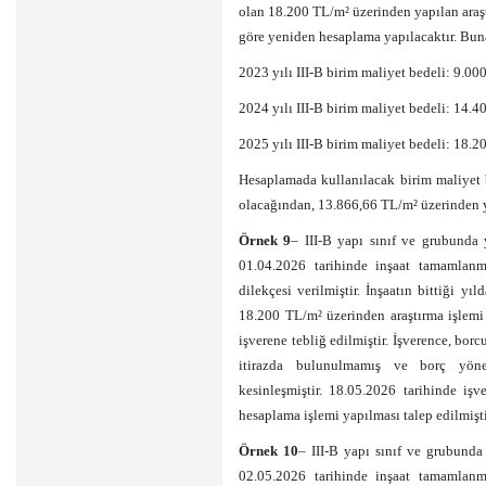
olan 18.200 TL/m² üzerinden yapılan araş
göre yeniden hesaplama yapılacaktır. Bun
2023 yılı III-B birim maliyet bedeli: 9.00
2024 yılı III-B birim maliyet bedeli: 14.
2025 yılı III-B birim maliyet bedeli: 18.
Hesaplamada kullanılacak birim maliyet 
olacağından, 13.866,66 TL/m² üzerinden y
Örnek 9
– III-B yapı sınıf ve grubunda 
01.04.2026 tarihinde inşaat tamamlanmı
dilekçesi verilmiştir. İnşaatın bittiği y
18.200 TL/m² üzerinden araştırma işlemi
işverene tebliğ edilmiştir. İşverence, borc
itirazda bulunulmamış ve borç yöne
kesinleşmiştir. 18.05.2026 tarihinde işv
hesaplama işlemi yapılması talep edilmişti
Örnek 10
– III-B yapı sınıf ve grubunda
02.05.2026 tarihinde inşaat tamamlanmı