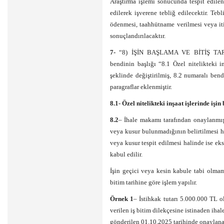
Araştırma işlemi sonucunda tespit edilen
edilerek işverene tebliğ edilecektir. T
ödenmesi, taahhütname verilmesi veya it
sonuçlandırılacaktır.
7-
“8) İŞİN BAŞLAMA VE BİTİŞ TARİH
bendinin başlığı “8.1 Özel nitelikteki in
şeklinde değiştirilmiş, 8.2 numaralı ben
paragraflar eklenmiştir.
8.1- Özel nitelikteki inşaat işlerinde işin
8.2
– İhale makamı tarafından onaylanmış 
veya kusur bulunmadığının belirtilmesi hal
veya kusur tespit edilmesi halinde ise eks
kabul edilir.
İşin geçici veya kesin kabule tabi olmam
bitim tarihine göre işlem yapılır.
Örnek 1
– İstihkak tutarı 5.000.000 TL ol
verilen iş bitim dilekçesine istinaden ih
gönderilen 01.10.2025 tarihinde onaylana