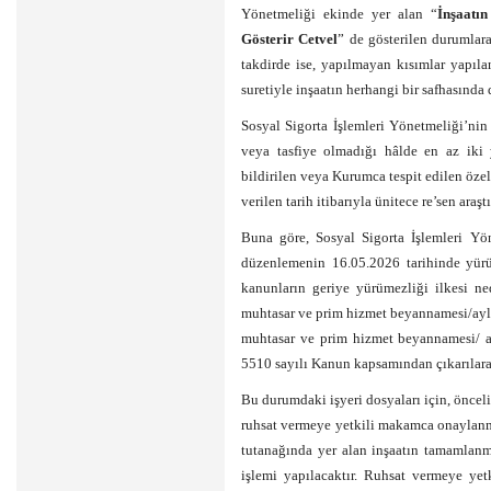
Yönetmeliği ekinde yer alan “
İnşaatı
Gösterir Cetvel
” de gösterilen durumla
takdirde ise, yapılmayan kısımlar yapıl
suretiyle inşaatın herhangi bir safhasında d
Sosyal Sigorta İşlemleri Yönetmeliği’ni
veya tasfiye olmadığı hâlde en az iki yı
bildirilen veya Kurumca tespit edilen özel 
verilen tarih itibarıyla ünitece re’sen araş
Buna göre, Sosyal Sigorta İşlemleri Yö
düzenlemenin 16.05.2026 tarihinde yürü
kanunların geriye yürümezliği ilkesi n
muhtasar ve prim hizmet beyannamesi/aylı
muhtasar ve prim hizmet beyannamesi/ ay
5510 sayılı Kanun kapsamından çıkarılarak 
Bu durumdaki işyeri dosyaları için, öncel
ruhsat vermeye yetkili makamca onaylanmış
tutanağında yer alan inşaatın tamamlanm
işlemi yapılacaktır. Ruhsat vermeye yet