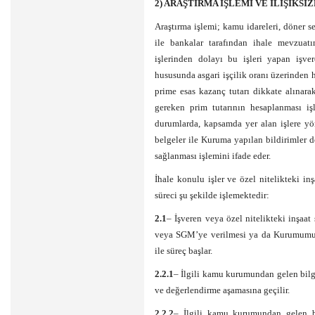
2) ARAŞTIRMA İŞLEMİ VE İLİŞİKSİ
Araştırma işlemi; kamu idareleri, döner 
ile bankalar tarafından ihale mevzuatı
işlerinden dolayı bu işleri yapan işver
hususunda asgari işçilik oranı üzerinden h
prime esas kazanç tutarı dikkate alınara
gereken prim tutarının hesaplanması iş
durumlarda, kapsamda yer alan işlere yön
belgeler ile Kuruma yapılan bildirimler do
sağlanması işlemini ifade eder.
İhale konulu işler ve özel nitelikteki inş
süreci şu şekilde işlemektedir:
2.1
– İşveren veya özel nitelikteki inşaat
veya SGM’ye verilmesi ya da Kurumumuzca
ile süreç başlar.
2.2.1
– İlgili kamu kurumundan gelen bil
ve değerlendirme aşamasına geçilir.
2.2.2
– İlgili kamu kurumundan gelen b