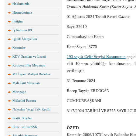
Hakkımızda
Oranları Hakkında Karar (Karar Sayısı: 
Hizmetlerimiz
01 Ağustos 2024 Tarihli Resmi Gazete
İletişim
Sayı: 32619
İş Kanunu IPC
Cumhurbaşkanı Kararı
İşçilik Maliyetleri
Karar Sayısı: 8775
Kanunlar
193 sayılı Gelir Vergisi Kanununun
geçici
KDV Oranları ve Listesi
ekli Kararın yürürlüğe konulmasına,
Kooperatifler Mevzuatı
verilmiştir.
M2 İnşaat Maliyet Bedelleri
31 Temmuz 2024
Mali Tatil Mevzuatı
Recep Tayyip ERDOĞAN
Mortgage
CUMHURBAŞKANI
Mükellef Panosu
Nelerden Vergi SSK Kesilir
31/7/2024 TARİHLİ VE 8775 SAYILI
Pratik Bilgiler
Prim Tarifesi SSK
ÖZET:
Karar ile; 2006/10731 sayılı Bakanlar Kur
Sakatlık Mevzuatı