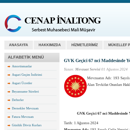
ANASAYFA
HAKKIMIZDA
HİZMETLERİMİZ
MÜKELLEF 
ALFABETİK MENÜ
GVK Geçici 67 nci Maddesinde Yer
Amortismanlar
Yazan:
Mevzuat Servisi
01 Ağustos 2024
Asgari Geçim İndirimi
Mevzuatın Adı: 193 Sayılı
Asgari Ücretler
Alan Tevkifat Oranları Hakk
Beyanname Süreleri
Defterler
Dernekler Mevzuatı
GVK Geçici 67 nci Maddesinde Y
Fatura Mevzuatı
Tarih: 1 Ağustos 2024
Günlük Döviz Kurları
Mevzuatın Adı:
193 Sayılı Gelir Vergisi