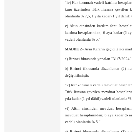
“iv) Kur korumalı vadeli katılma hesapla
kuru üzerinden Türk lirasına çevrilen 
olanlarda % 7,5, 1 yıla kadar (1 yıl dâhil)
v) Altın cinsinden katılım fonu hesapla
katılma hesaplarından; 6 aya kadar (6 ay 
vadeli olanlarda % 5.”
MADDE 2
– Aynı Kararın geçici 2 nci ma
a) Birinci fıkrasında yer alan “31/7/2024” 
b) Birinci fıkrasında düzenlenen (2) num
değiştirilmiştir.
“v) Kur korumalı vadeli mevduat hesaplar
Türk lirasına çevrilen mevduat hesapları
yıla kadar (1 yıl dâhil) vadeli olanlarda %
vi) Altın cinsinden mevduat hesapları
mevduat hesaplarından; 6 aya kadar (6 ay 
vadeli olanlarda % 5.”
c) Birinci fıkrasında düzenlenen (3) num