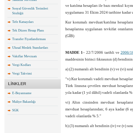
ve katılma hesapları ile bazı menkul kıyme
Sosyal Güvenlik Terimleri
uygulaması 31 Ekim 2024 tarihine kadar u
Sözlüğü
Tefe Katsayıları
Kur korumalı mevduat/katılma hesapları
hesaplarına uygulanan tevkifat oranların
Tek Düzen Hesap Planı
(GİB)
Transfer Fiyatlandırması
Ulusal Meslek Standartları
MADDE 1
– 22/7/2006 tarihli ve
2006/1
Vakıflar Mevzuatı
maddesinin birinci fıkrasının (d) bendinin
Vergi Kodları
a) (2) numaralı alt bendinin (v) ve (vi) sıra
Vergi Takvimi
“v) Kur korumalı vadeli mevduat hesaplar
LİNKLER
Türk lirasına çevrilen mevduat hesapları
yıla kadar (1 yıl dâhil) vadeli olanlarda %
E-Beyanname
Maliye Bakanlığı
vi) Altın cinsinden mevduat hesapları
mevduat hesaplarından; 6 aya kadar (6 ay 
SGK
vadeli olanlarda % 5.”
b) (3) numaralı alt bendinin (iv) ve (v) sıra