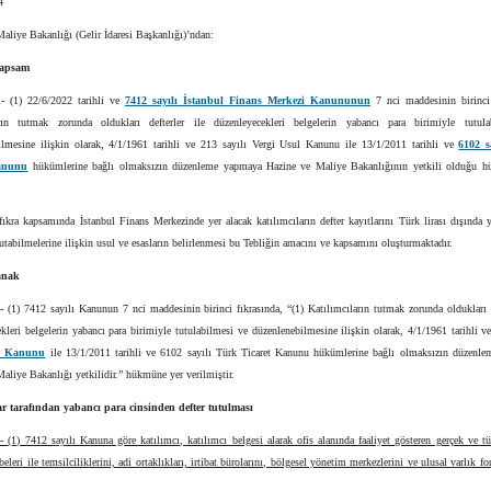
4
aliye Bakanlığı (Gelir İdaresi Başkanlığı)’ndan:
kapsam
1-
(1) 22/6/2022 tarihli ve
7412 sayılı İstanbul Finans Merkezi Kanununun
7 nci maddesinin birinci 
arın tutmak zorunda oldukları defterler ile düzenleyecekleri belgelerin yabancı para birimiyle tutul
ilmesine ilişkin olarak, 4/1/1961 tarihli ve 213 sayılı Vergi Usul Kanunu ile 13/1/2011 tarihli ve
6102 s
anunu
hükümlerine bağlı olmaksızın düzenleme yapmaya Hazine ve Maliye Bakanlığının yetkili olduğu h
fıkra kapsamında İstanbul Finans Merkezinde yer alacak katılımcıların defter kayıtlarını Türk lirası dışında 
utabilmelerine ilişkin usul ve esasların belirlenmesi bu Tebliğin amacını ve kapsamını oluşturmaktadır.
anak
2-
(1) 7412 sayılı Kanunun 7 nci maddesinin birinci fıkrasında, “(1) Katılımcıların tutmak zorunda oldukları d
kleri belgelerin yabancı para birimiyle tutulabilmesi ve düzenlenebilmesine ilişkin olarak, 4/1/1961 tarihli 
ul Kanunu
ile 13/1/2011 tarihli ve 6102 sayılı Türk Ticaret Kanunu hükümlerine bağlı olmaksızın düzenl
aliye Bakanlığı yetkilidir.” hükmüne yer verilmiştir.
ar tarafından yabancı para cinsinden defter tutulması
3-
(1) 7412 sayılı Kanuna göre katılımcı, katılımcı belgesi alarak ofis alanında faaliyet gösteren gerçek ve tüz
eleri ile temsilciliklerini, adi ortaklıkları, irtibat bürolarını, bölgesel yönetim merkezlerini ve ulusal varlık fo