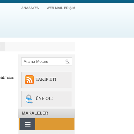
ANASAYFA
WEB MAİL ERİŞİM
M
lığı)’ndan:
TAKİP ET!
ÜYE OL!
MAKALELER