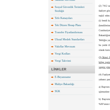
(2) 7412 s
Sosyal Güvenlik Terimleri
Sözlüğü
faaliyet gö
teşkil eden
Tefe Katsayıları
(i) bendi k
Tek Düzen Hesap Planı
(kendileri
Cumhuriye
Transfer Fiyatlandırması
Bakanlığım
Ulusal Meslek Standartları
Tebliğin ya
bu yerde il
Vakıflar Mevzuatı
olarak kuru
Vergi Kodları
(3) İkinci 
Vergi Takvimi
bölge içeri
vergisi yön
LİNKLER
(4) Faaliye
E-Beyanname
yabancı par
Maliye Bakanlığı
a) Başvuru 
SGK
işletmelere
b) Başvuru
%30’unun ik