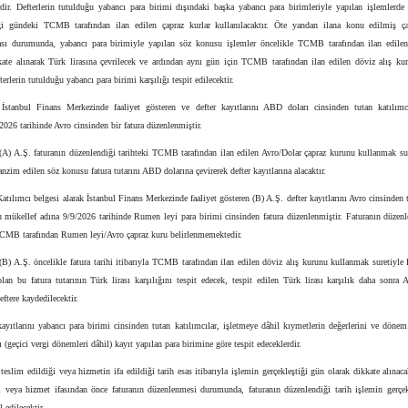
rdir. Defterlerin tutulduğu yabancı para birimi dışındaki başka yabancı para birimleriyle yapılan işlemlerde
iği gündeki TCMB tarafından ilan edilen çapraz kurlar kullanılacaktır. Öte yandan ilana konu edilmiş ç
ı durumunda, yabancı para birimiyle yapılan söz konusu işlemler öncelikle TCMB tarafından ilan edilen
kate alınarak Türk lirasına çevrilecek ve ardından aynı gün için TCMB tarafından ilan edilen döviz alış kur
terlerin tutulduğu yabancı para birimi karşılığı tespit edilecektir.
-
İstanbul Finans Merkezinde faaliyet gösteren ve defter kayıtlarını ABD doları cinsinden tutan katılım
2026 tarihinde Avro cinsinden bir fatura düzenlenmiştir.
(A) A.Ş. faturanın düzenlendiği tarihteki TCMB tarafından ilan edilen Avro/Dolar çapraz kurunu kullanmak sur
anzim edilen söz konusu fatura tutarını ABD dolarına çevirerek defter kayıtlarına alacaktır.
Katılımcı belgesi alarak İstanbul Finans Merkezinde faaliyet gösteren (B) A.Ş. defter kayıtlarını Avro cinsinden 
 mükellef adına 9/9/2026 tarihinde Rumen leyi para birimi cinsinden fatura düzenlenmiştir. Faturanın düzenle
 TCMB tarafından Rumen leyi/Avro çapraz kuru belirlenmemektedir.
B) A.Ş. öncelikle fatura tarihi itibarıyla TCMB tarafından ilan edilen döviz alış kurunu kullanmak suretiyl
lan bu fatura tutarının Türk lirası karşılığını tespit edecek, tespit edilen Türk lirası karşılık daha sonra 
eftere kaydedilecektir.
kayıtlarını yabancı para birimi cinsinden tutan katılımcılar, işletmeye dâhil kıymetlerin değerlerini ve döne
ı (geçici vergi dönemleri dâhil) kayıt yapılan para birimine göre tespit edeceklerdir.
teslim edildiği veya hizmetin ifa edildiği tarih esas itibarıyla işlemin gerçekleştiği gün olarak dikkate alınaca
i veya hizmet ifasından önce faturanın düzenlenmesi durumunda, faturanın düzenlendiği tarih işlemin gerçek
 edilecektir.