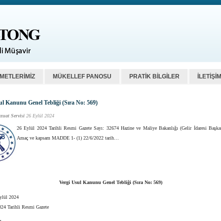
ZMETLERİMİZ
MÜKELLEF PANOSU
PRATİK BİLGİLER
İLETİŞİ
ul Kanunu Genel Tebliği (Sıra No: 569)
zuat Servisi
26 Eylül 2024
26 Eylül 2024 Tarihli Resmi Gazete Sayı: 32674 Hazine ve Maliye Bakanlığı (Gelir İdaresi Başkan
Amaç ve kapsam MADDE 1- (1) 22/6/2022 tarih…
Vergi Usul Kanunu Genel Tebliği (Sıra No: 569)
Eylül 2024
024 Tarihli Resmi Gazete