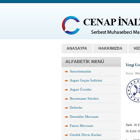
ANASAYFA
HAKKIMIZDA
Hİ
ALFABETİK MENÜ
Vergi Us
Amortismanlar
Yazan:
Mev
Asgari Geçim İndirimi
Asgari Ücretler
Beyanname Süreleri
Defterler
Dernekler Mevzuatı
Tarih: 26 
Fatura Mevzuatı
26 Eylül 2
Günlük Döviz Kurları