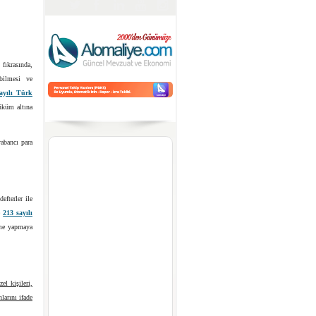
fıkrasında,
abilmesi ve
ayılı Türk
üküm altına
yabancı para
efterler ile
ve
213 sayılı
eme yapmaya
el kişileri,
nlarını ifade