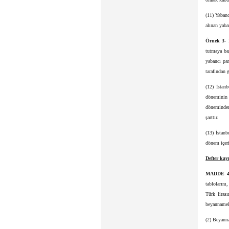
(11) Yabanc
alınan yaba
Örnek 3-
tutmaya ba
yabancı pa
tarafından 
(12) İstan
döneminin b
döneminden 
şarttır.
(13) İstanb
dönem içeri
Defter kay
MADDE 
tablolarını
Türk lirası
beyannamele
(2) Beyanna