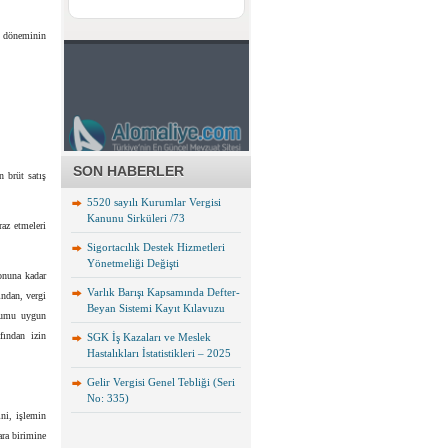
ap döneminin
SON HABERLER
n brüt satış
5520 sayılı Kurumlar Vergisi
Kanunu Sirküleri /73
raz etmeleri
Sigortacılık Destek Hizmetleri
Yönetmeliği Değişti
onuna kadar
Varlık Barışı Kapsamında Defter-
ından, vergi
Beyan Sistemi Kayıt Kılavuzu
urumu uygun
fından izin
SGK İş Kazaları ve Meslek
Hastalıkları İstatistikleri – 2025
Gelir Vergisi Genel Tebliği (Seri
No: 335)
ini, işlemin
ara birimine