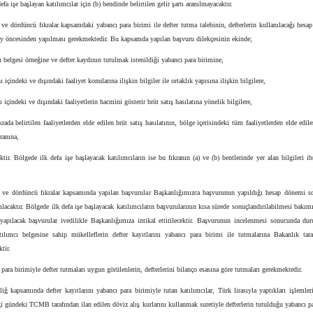
 defa işe başlayan katılımcılar için (b) bendinde belirtilen gelir şartı aranılmayacaktır.
ve dördüncü fıkralar kapsamdaki yabancı para birimi ile defter tutma talebinin, defterlerin kullanılacağı hes
ay öncesinden yapılması gerekmektedir. Bu kapsamda yapılan başvuru dilekçesinin ekinde;
ı belgesi örneğine ve defter kaydının tutulmak istenildiği yabancı para birimine,
ı içindeki ve dışındaki faaliyet konularına ilişkin bilgiler ile ortaklık yapısına ilişkin bilgilere,
ı içindeki ve dışındaki faaliyetlerin hacmini gösterir brüt satış hasılatına yönelik bilgilere,
ıkrada belirtilen faaliyetlerden elde edilen brüt satış hasılatının, bölge içerisindeki tüm faaliyetlerden elde edile
oranına,
ektir. Bölgede ilk defa işe başlayacak katılımcıların ise bu fıkranın (a) ve (b) bentlerinde yer alan bilgileri ib
 ve dördüncü fıkralar kapsamında yapılan başvurular Başkanlığımızca başvurunun yapıldığı hesap dönemi s
ılacaktır. Bölgede ilk defa işe başlayacak katılımcıların başvurularının kısa sürede sonuçlandırılabilmesi bakım
e yapılacak başvurular ivedilikle Başkanlığımıza intikal ettirilecektir. Başvurunun incelenmesi sonucunda d
tılımcı belgesine sahip mükelleflerin defter kayıtlarını yabancı para birimi ile tutmalarına Bakanlık tara
ktir.
 para birimiyle defter tutmaları uygun görülenlerin, defterlerini bilanço esasına göre tutmaları gerekmektedir.
iğ kapsamında defter kayıtlarını yabancı para birimiyle tutan katılımcılar, Türk lirasıyla yaptıkları işlemler
ği gündeki TCMB tarafından ilan edilen döviz alış kurlarını kullanmak suretiyle defterlerin tutulduğu yabancı p