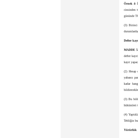
Örnek 4-
cinsinden 
gününde TCM
(3) Birinc
durumlarda,
Defter kay
MADDE 5
defter kayı
kayıt yapac
(2) Hesap d
yabancı par
kadar hang
bildirecekle
(3) Bu böl
hükümleri t
(4) Yaptıkl
Tebliğin b
Yürürlük