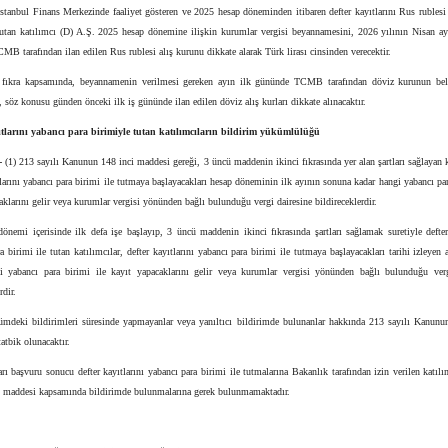
İstanbul Finans Merkezinde faaliyet gösteren ve 2025 hesap döneminden itibaren defter kayıtlarını Rus rublesi
tutan katılımcı (D) A.Ş. 2025 hesap dönemine ilişkin kurumlar vergisi beyannamesini, 2026 yılının Nisan ayı
B tarafından ilan edilen Rus rublesi alış kurunu dikkate alarak Türk lirası cinsinden verecektir.
i fıkra kapsamında, beyannamenin verilmesi gereken ayın ilk gününde TCMB tarafından döviz kurunun bel
 söz konusu günden önceki ilk iş gününde ilan edilen döviz alış kurları dikkate alınacaktır.
ıtlarını yabancı para birimiyle tutan katılımcıların bildirim yükümlülüğü
-
(1) 213 sayılı Kanunun 148 inci maddesi gereği, 3 üncü maddenin ikinci fıkrasında yer alan şartları sağlayan k
tlarını yabancı para birimi ile tutmaya başlayacakları hesap döneminin ilk ayının sonuna kadar hangi yabancı par
aklarını gelir veya kurumlar vergisi yönünden bağlı bulunduğu vergi dairesine bildireceklerdir.
önemi içerisinde ilk defa işe başlayıp, 3 üncü maddenin ikinci fıkrasında şartları sağlamak suretiyle defter
a birimi ile tutan katılımcılar, defter kayıtlarını yabancı para birimi ile tutmaya başlayacakları tarihi izleyen
i yabancı para birimi ile kayıt yapacaklarını gelir veya kurumlar vergisi yönünden bağlı bulunduğu verg
rdir.
ümdeki bildirimleri süresinde yapmayanlar veya yanıltıcı bildirimde bulunanlar hakkında 213 sayılı Kanunun 
atbik olunacaktır.
arı başvuru sonucu defter kayıtlarını yabancı para birimi ile tutmalarına Bakanlık tarafından izin verilen katılı
u maddesi kapsamında bildirimde bulunmalarına gerek bulunmamaktadır.