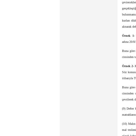
çevirecekle
gerçekleşt
bulunmamas
kurları dik
alınarak def
Örnek 1
adına 20/8/
Buna göre 
cinsinden t
Örnek 2-
Söz konusu
itibarıyla
Buna göre (
cinsinden o
çevrilerek d
(9) Defter 
matrahların
(10) Malın 
mal teslim
olarak kabul