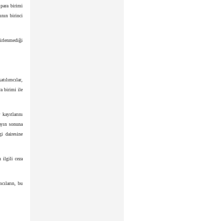
 para birimi
nın birinci
irlenmediği
atılımcılar,
a birimi ile
 kayıtlarını
 ayın sonuna
i dairesine
ilgili ceza
mcıların, bu