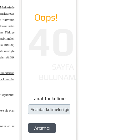
 Merkezinde
snalara esas
 fıkrasının
p döneminden
ını Türkiye
abilmeleri
a birlikte,
ak suretiyle
ından günlük
ılımcılardan
eya kurumlar
 kayıtlarını
ere ait olan
rinin en az