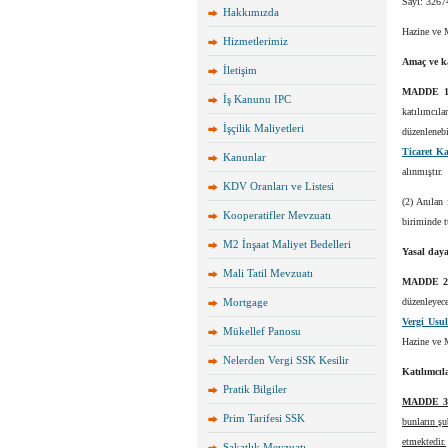
Sayı: 3267
Hakkımızda
Hazine ve M
Hizmetlerimiz
Amaç ve 
İletişim
MADDE 
İş Kanunu IPC
katılımcıl
İşçilik Maliyetleri
düzenleneb
Ticaret K
Kanunlar
alınmıştır.
KDV Oranları ve Listesi
(2) Anılan 
Kooperatifler Mevzuatı
biriminde t
M2 İnşaat Maliyet Bedelleri
Yasal day
Mali Tatil Mevzuatı
MADDE 
Mortgage
düzenleyece
Vergi Us
Mükellef Panosu
Hazine ve M
Nelerden Vergi SSK Kesilir
Katılımcıl
Pratik Bilgiler
MADDE 
Prim Tarifesi SSK
bunların şub
etmektedir.
Sakatlık Mevzuatı