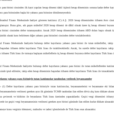
ı para birimi cinsinden ilk kayıt yapılan hesap dönemi dahil üçüncü hesap döneminin sonuna kadar defter kayı
ncı para biriminden başka bir yabancı para birimine dönülemeyecektir.
İstanbul Finans Merkezinde faaliyet gösteren katılımcı (C) A.Ş. 2026 hesap döneminden itibaren Avro cinsi
şlamıştır. Buna göre, adı geçen mükellef 2028 hesap dönemi de dâhil olmak üzere üç hesap dönemi boyunc
ra birimi cinsinden defter tutamayacaktır. Ancak 2029 hesap döneminden itibaren ABD doları başta olmak
günlük olarak kuru belirlenen diğer yabancı para birimleri cinsinden defter tutulabilecektir.
bul Finans Merkezinde faaliyette bulunup defter kayıtlarını yabancı para birimi ile tutan mükellefler, takip
aşından itibaren defter kayıtlarını Türk lirası ile tutabileceklerdir. Ancak, bu suretle defter kayıtlarını taki
itibaren Türk lirası ile tutmaya başlayan mükelleflerin üç hesap dönemi boyunca defter kayıtlarını Türk lirası i
ul Finans Merkezinde faaliyette bulunup defter kayıtlarını yabancı para birimi ile tutan mükelleflerden katılım
sinde iptal edilenler, takip eden hesap döneminin başından itibaren defter kayıtlarını Türk lirası ile tutacaklardır
ıtlarını yabancı para birimiyle tutan katılımcılar tarafından verilecek beyannameler
4-
(1) Defter kayıtlarını yabancı para birimiyle tutan katılımcılar, beyannamelerini ve beyanname eki bilan
, beyannamelerin verilmesi gereken ayın ilk gününün TCMB tarafından ilan edilen döviz alış kuru dikkate alınm
na çevirecek ve bildirim ile beyanlarını Türk lirası üzerinden yapacaklardır. Geçici vergi dönemleri itibarıy
rde ise geçici vergi beyannamesinin verilmesi gereken ayın birinci gününde ilan edilen kurlar dikkate alınacaktı
meye konu verginin ödenmesi, mahsubu ve iadesi işlemlerinde de Türk lirası esas alınacaktır.