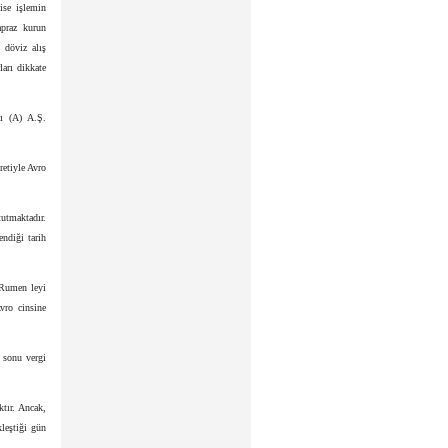
 ise işlemin
apraz kurun
 döviz alış
ları dikkate
cı (A) A.Ş.
etiyle Avro
tutmaktadır.
ndiği tarih
e Rumen leyi
Avro cinsine
m sonu vergi
ktır. Ancak,
leştiği gün