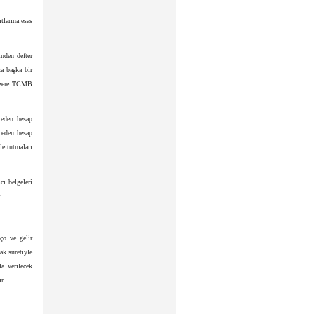
tlarına esas
nden defter
a başka bir
 üzere TCMB
 eden hesap
p eden hesap
le tutmaları
cı belgeleri
.
ço ve gelir
ak suretiyle
la verilecek
r.