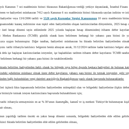
ayılı Kanunun 7 nci maddesinin birinci fıkrasının Bakanlığımıza verdiği yetkiye dayanılarak, İstanbul Finans
steren ve faaliyetleri münhasıran 7412 sayılı Kanunun 6 ncı maddesinin birinci fıkrasında sayılan indirim ve isti
 faaliyetler veya 13/6/2006 tarihli ve
5520 sayılı Kurumlar Vergisi Kanununun
10 uncu maddesinin birinci
apsamındaki kazanç indirimine esas teşkil eden faaliyetlerden oluşan katılımcılardan dileyenlerin, 2025 hesa
ne özel hesap dönemi tayin edilenlerde 2025 yılında başlayan hesap döneminden) itibaren defter kayıtlar
t Merkez Bankasınca (TCMB) günlük olarak kuru belirlenen herhangi bir yabancı para birimi ile yap
ızca uygun bulunmuştur. Diğer taraftan, faaliyetleri münhasıran bu fıkrada belirtilen faaliyetlerden olmakl
yımı tarihi itibarıyla katılımcı belgesini henüz almayan ancak, 31/12/2024 tarihine kadar katılımcı belgesi alm
k defa işe başlayan katılımcılardan isteyenler, işe başladıkları tarihten itibaren defter kayıtlarını TCMB taraf
 belirlenen herhangi bir yabancı para birimi ile tutabileceklerdir.
fıkrada belirtilen faaliyetlerden farklı olarak bu bölgede veya bölge dışında başkaca faaliyetleri de bulunan kat
sindeki şubelerine münhasır olmak üzere defter kayıtlarını yabancı para birimi ile tutmak isteyenler, gelir v
ünden bağlı bulundukları vergi daireleri aracılığıyla Başkanlığımıza yazılı olarak başvuruda bulunacaklardır.
tleri üçüncü fıkra kapsamında belirtilen faaliyetlerden müteşekkil olan ve bölgedeki faaliyetlerine ilişkin defter
a birimiyle tutmak isteyen katılımcıların başvuruda bulunabilmesi için;
tarihi itibarıyla sermayesinin en az % 30’unun ikametgâhı, kanunî ve iş merkezi Türkiye’de bulunmayan kişil
 ait olması,
nun yapıldığı tarihten önceki en yakın hesap dönemi sonunda, bölgedeki faaliyetlerden elde edilen gelirle
inci fıkrada belirtilen faaliyetlerden elde edilen gelirlerden olması,