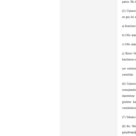
şarttır. İlk
(5) Üçüncü 
en geç iki 
a) Katılımc
b) Ofis alan
c) Ofis alan
ç) İkinci f
hasılatına 
yer verilec
yeterlidir.
(6) Üçüncü
sonuçlandır
dairelerin
görülen ka
verilebilece
(7) Yabancı
(8) Bu Tebl
gerçekleşti