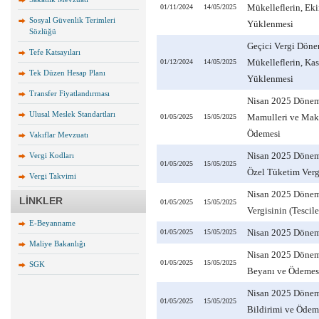
Mükelleflerin, Ek
01/11/2024
14/05/2025
Sosyal Güvenlik Terimleri
Yüklenmesi
Sözlüğü
Geçici Vergi Döne
Tefe Katsayıları
Mükelleflerin, Ka
01/12/2024
14/05/2025
Tek Düzen Hesap Planı
Yüklenmesi
Transfer Fiyatlandırması
Nisan 2025 Dönemin
Ulusal Meslek Standartları
Mamulleri ve Maka
01/05/2025
15/05/2025
Ödemesi
Vakıflar Mevzuatı
Nisan 2025 Dönemi
Vergi Kodları
01/05/2025
15/05/2025
Özel Tüketim Verg
Vergi Takvimi
Nisan 2025 Dönemi
LİNKLER
01/05/2025
15/05/2025
Vergisinin (Tesci
E-Beyanname
Nisan 2025 Dönemi
01/05/2025
15/05/2025
Maliye Bakanlığı
Nisan 2025 Dönemi
01/05/2025
15/05/2025
SGK
Beyanı ve Ödemes
Nisan 2025 Dönemi
01/05/2025
15/05/2025
Bildirimi ve Ödem