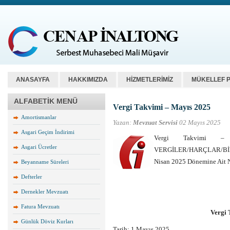
ANASAYFA
HAKKIMIZDA
HİZMETLERİMİZ
MÜKELLEF 
ALFABETİK MENÜ
Vergi Takvimi – Mayıs 2025
Amortismanlar
Yazan:
Mevzuat Servisi
02 Mayıs 2025
Asgari Geçim İndirimi
Vergi Takvimi 
Asgari Ücretler
VERGİLER/HARÇLAR/BİL
Nisan 2025 Dönemine Ait 
Beyanname Süreleri
Defterler
Dernekler Mevzuatı
Fatura Mevzuatı
Vergi 
Günlük Döviz Kurları
Tarih: 1 Mayıs 2025