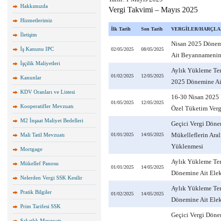
Hakkımızda
Vergi Takvimi – Mayıs 2025
Hizmetlerimiz
İlk Tarih
Son Tarih
VERGİLER/HARÇLAR
İletişim
Nisan 2025 Dönemi
İş Kanunu IPC
02/05/2025
08/05/2025
Ait Beyannamenin
İşçilik Maliyetleri
Aylık Yükleme Ter
01/02/2025
12/05/2025
Kanunlar
2025 Dönemine Ait
KDV Oranları ve Listesi
16-30 Nisan 2025 
01/05/2025
12/05/2025
Kooperatifler Mevzuatı
Özel Tüketim Verg
M2 İnşaat Maliyet Bedelleri
Geçici Vergi Döne
Mükelleflerin Aral
Mali Tatil Mevzuatı
01/01/2025
14/05/2025
Yüklenmesi
Mortgage
Aylık Yükleme Ter
Mükellef Panosu
01/01/2025
14/05/2025
Dönemine Ait Elek
Nelerden Vergi SSK Kesilir
Aylık Yükleme Te
Pratik Bilgiler
01/02/2025
14/05/2025
Dönemine Ait Elek
Prim Tarifesi SSK
Geçici Vergi Döne
Sakatlık Mevzuatı