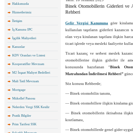
Hakkımızda
Binek Otomobillerin Giderleri ve 
Rehberi
Hizmetlerimiz
İletişim
Gelir Vergisi Kanununa
göre kiralama
İş Kanunu IPC
kullanılan taşıtların giderleri kazancın
olan veya kiralanan taşıtlara ilişkin harc
İşçilik Maliyetleri
ticari işlerde veya mesleki faaliyette kull
Kanunlar
Ticari kazanç ve serbest meslek kazancı 
KDV Oranları ve Listesi
otomobillerine ilişkin giderler ile am
Kooperatifler Mevzuatı
konusunda hazırlanan “
Binek Otomo
M2 İnşaat Maliyet Bedelleri
Matrahından İndirilmesi Rehberi”
günce
Mali Tatil Mevzuatı
Söz konusu Rehberde;
Mortgage
— Binek otomobilin tanımı,
Mükellef Panosu
— Binek otomobillere ilişkin kiralama gid
Nelerden Vergi SSK Kesilir
— Binek otomobillerin iktisabına ilişki
Pratik Bilgiler
kısıtlaması,
Prim Tarifesi SSK
— Binek otomobillerde genel gider uygul
Sakatlık Mevzuatı