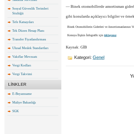
— Binek otomobillerde amortisman giderl
Sosyal Güvenlik Terimleri
Sözlüğü
gibi konularda açıklayıcı bilgiler ve örnek
Tefe Katsayıları
Binek Otomobillerin Giderleri ve Amortismanlarının Ve
Tek Düzen Hesap Planı
Konuya İlişkin İnfografik için
tıklayınız
Transfer Fiyatlandırması
Kaynak: GİB
Ulusal Meslek Standartları
Vakıflar Mevzuatı
Kategori:
Genel
Vergi Kodları
Vergi Takvimi
Y
LİNKLER
E-Beyanname
Maliye Bakanlığı
SGK