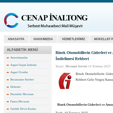
ANASAYFA
HAKKIMIZDA
HİZMETLERİMİZ
MÜKELLEF 
ALFABETİK MENÜ
Binek Otomobillerin Giderleri v
Amortismanlar
İndirilmesi Rehberi
Asgari Geçim İndirimi
Yazan:
Mevzuat Servisi
14 Temmuz 2025
Asgari Ücretler
Binek Otomobillerin Gider
Rehberi Gelir Vergisi Kanu
Beyanname Süreleri
Defterler
Dernekler Mevzuatı
Fatura Mevzuatı
Binek Otomobillerin Giderleri ve Amo
Günlük Döviz Kurları
Tarih: 10 Temmuz 2025