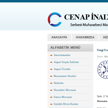
ANASAYFA
HAKKIMIZDA
Hİ
ALFABETİK MENÜ
Vergi Us
Amortismanlar
Yazan:
Mev
Asgari Geçim İndirimi
Asgari Ücretler
Beyanname Süreleri
Defterler
Dernekler Mevzuatı
Tarih: 27 
Fatura Mevzuatı
Mevzuatın
Günlük Döviz Kurları