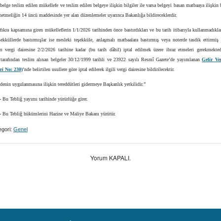
 belge teslim edilen mükellefe ve teslim edilen belgeye ilişkin bilgiler ile varsa belgeyi basan matbaaya ilişkin b
tmeliğin 14 üncü maddesinde yer alan düzenlemeler uyarınca Bakanlığa bildireceklerdir.
 fıkra kapsamına giren mükelleflerin 1/1/2026 tarihinden önce bastırdıkları ve bu tarih itibarıyla kullanmadıklar
ekküllerde bastırmışlar ise mesleki teşekküle, anlaşmalı matbaalara bastırmış veya noterde tasdik ettirmiş 
rı vergi dairesine 2/2/2026 tarihine kadar (bu tarih dâhil) iptal edilmek üzere ibraz etmeleri gerekmekted
r tarafından teslim alınan belgeler 30/12/1999 tarihli ve 23922 sayılı Resmî Gazete’de yayımlanan
Gelir Ve
ri No: 230)
’nde belirtilen usullere göre iptal edilerek ilgili vergi dairesine bildirilecektir.
enin uygulanmasına ilişkin tereddütleri gidermeye Başkanlık yetkilidir.”
-
Bu Tebliğ yayımı tarihinde yürürlüğe girer.
-
Bu Tebliğ hükümlerini Hazine ve Maliye Bakanı yürütür.
gori:
Genel
Yorum KAPALI.