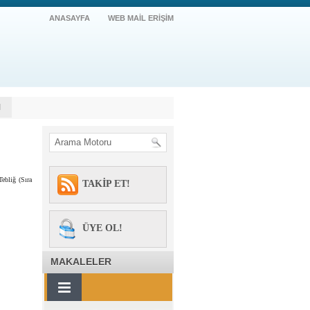
ANASAYFA
WEB MAİL ERİŞİM
M
ebliğ (Sıra
TAKİP ET!
ÜYE OL!
MAKALELER