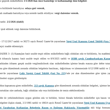
le geçecek mükelleflerin
1/1/2026’dan önce bastırdığı ve kullanmadığı tüm belgeleri
:
a birliklerde bastırdıysa:
odaya geri verecek
,
lı matbaada bastırdıysa veya noterde tasdik ettirdiyse:
vergi dairesine verecek.
tarihi:
2/2/2026 (dahil)
iptal edilerek vergi dairesine bildirilecek.
-
17/12/2017 tarihli ve 30273 sayılı Resmî Gazete’de yayımlanan
Vergi Usul Kanunu Genel Tebliği (Sıra 
eçici madde eklenmiştir.
DE 3- (1) Kazançları basit usulde tespit edilen mükelleflerin bağlı oldukları oda ve birliklerin, bu madden
ih itibarıyla kazancı basit usulde tespit edilen ve 8/9/2025 tarihli ve
10380 sayılı Cumhurbaşkanı Karar
rihinden itibaren gerçek usulde vergilendirilecek olan mükelleflerden işletme hesabı esasına göre defter tuta
na göre düzenlemek zorunda oldukları belgelerin basılması, dağıtılması ve izlenmesinde 6/12/1998 tarihli ve 
ete’de yayımlanan
Gelir Vergisi Genel Tebliği (Seri No: 215)
’nde yer alan düzenlemelere göre işlem y
ilmeleri uygun görülmüştür.
 fıkra kapsamına giren mükellefler,
213 sayılı Kanuna
göre düzenlemek zorunda oldukları belgeleri, işletme he
 tuttukları süre zarfında, bağlı oldukları oda veya birliklerden de temin edebileceklerdir.
e ile yetkilendirilmesi uygun görülen oda ve birlikler, birinci fıkrada belirtilen mükellefler için basım v
belgelere ilişkin olarak, 2/2/1985 tarihli ve 18654 sayılı Resmî Gazete’de yayımlanan
Vergi Usul Kanunu Uyar
eri Tarafından Kullanılan Belgelerin Basım ve Dağıtımı Hakkında Yönetmeliğe
ekli bilgi formund