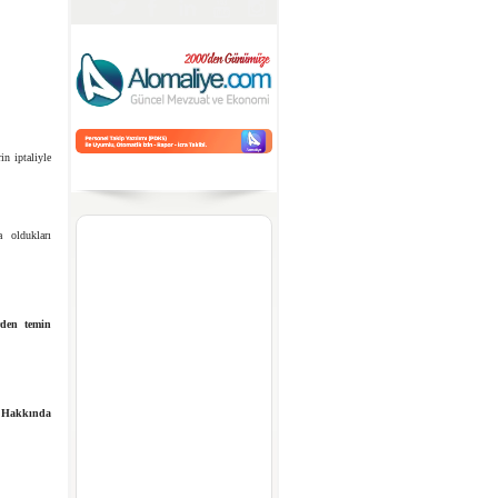
in iptaliyle
a oldukları
rden temin
 Hakkında