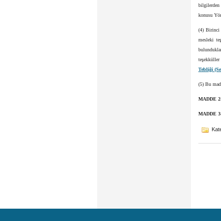
bilgilerden
konusu Yöne
(4) Birinci
mesleki teş
bulundukla
teşekkülle
Tebliği (Se
(5) Bu madd
MADDE 2
MADDE 3
Kate