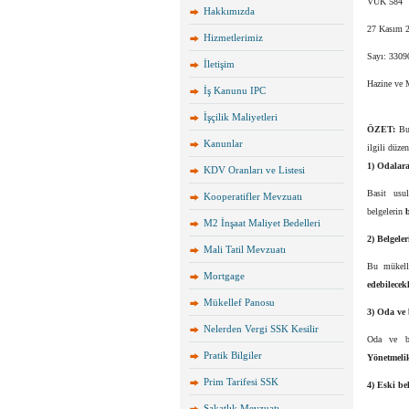
VUK 584
Hakkımızda
27 Kasım 2
Hizmetlerimiz
Sayı: 3309
İletişim
Hazine ve M
İş Kanunu IPC
İşçilik Maliyetleri
ÖZET:
Bu
Kanunlar
ilgili düzen
1) Odalara
KDV Oranları ve Listesi
Basit usu
Kooperatifler Mevzuatı
belgelerin
M2 İnşaat Maliyet Bedelleri
2) Belgele
Mali Tatil Mevzuatı
Bu mükelle
Mortgage
edebilecekl
Mükellef Panosu
3) Oda ve 
Nelerden Vergi SSK Kesilir
Oda ve bir
Pratik Bilgiler
Yönetmeli
Prim Tarifesi SSK
4) Eski bel
Sakatlık Mevzuatı