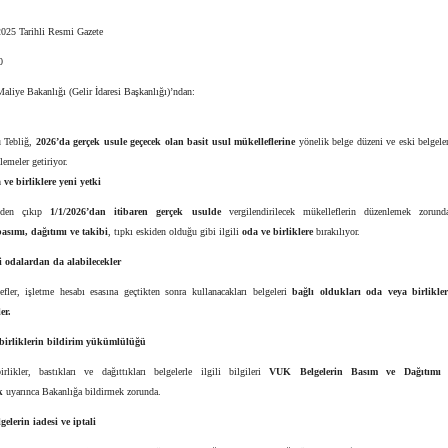
025 Tarihli Resmi Gazete
0
aliye Bakanlığı (Gelir İdaresi Başkanlığı)’ndan:
 Tebliğ,
2026’da gerçek usule geçecek olan basit usul mükelleflerine
yönelik belge düzeni ve eski belgeler
lemeler getiriyor.
 ve birliklere yeni yetki
lden çıkıp
1/1/2026’dan itibaren gerçek usulde
vergilendirilecek mükelleflerin düzenlemek zorund
basımı, dağıtımı ve takibi
, tıpkı eskiden olduğu gibi ilgili
oda ve birliklere
bırakılıyor.
ri odalardan da alabilecekler
fler, işletme hesabı esasına geçtikten sonra kullanacakları belgeleri
bağlı oldukları oda veya birlikle
er.
birliklerin bildirim yükümlülüğü
likler, bastıkları ve dağıttıkları belgelerle ilgili bilgileri
VUK Belgelerin Basım ve Dağıtımı
k
uyarınca Bakanlığa bildirmek zorunda.
gelerin iadesi ve iptali