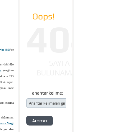
No: 486)
’ne
in yürürlüğe
ı
gereğince
cakların 213
23545 sayılı
apmak üzere
sabı esasına
e dağıtımını
ınca Vergi
a yer alan