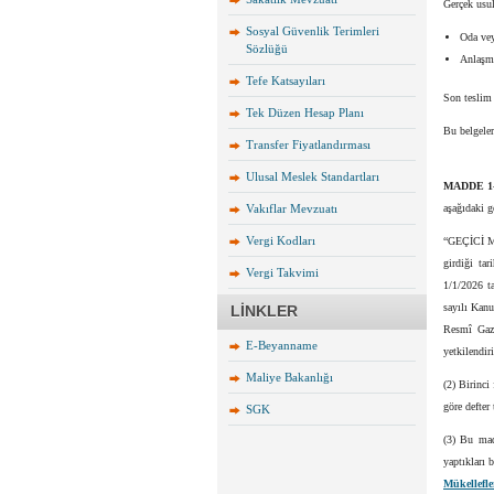
Gerçek usu
Sosyal Güvenlik Terimleri
Oda vey
Sözlüğü
Anlaşma
Tefe Katsayıları
Son teslim 
Tek Düzen Hesap Planı
Bu belgeler 
Transfer Fiyatlandırması
Ulusal Meslek Standartları
MADDE 1
Vakıflar Mevzuatı
aşağıdaki g
Vergi Kodları
“GEÇİCİ MAD
girdiği tar
Vergi Takvimi
1/1/2026 ta
sayılı Kanu
LİNKLER
Resmî Gaz
E-Beyanname
yetkilendir
Maliye Bakanlığı
(2) Birinci
göre defter
SGK
(3) Bu madd
yaptıkları 
Mükellefl