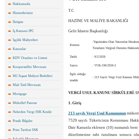
Hakkımızda
T.C.
Hizmetlerimiz
HAZİNE VE MALİYE BAKANLIĞI
İletişim
Gelir İdaresi Başkanlığı
İş Kanunu IPC
İşçilik Maliyetleri
:Yapılmakta Olan Yatırımlar Hesabın
Konusu
Tutarların Vergisel Durumu Hakkınd
Kanunlar
Tarihi
: 9/2/2026
KDV Oranları ve Listesi
Sayısı
: VUK-196/2026-2
Kooperatifler Mevzuatı
İlgili olduğu
M2 İnşaat Maliyet Bedelleri
: 213 Sayılı Vergi Usul Kanunu Mük
madde
Mali Tatil Mevzuatı
VERGİ USUL KANUNU SİRKÜLERİ /1
Mortgage
1. Giriş
Mükellef Panosu
Nelerden Vergi SSK Kesilir
213 sayılı Vergi Usul Kanununun
mükerre
7529 sayılı Tüketicinin Korunması Hakk
Pratik Bilgiler
Dair Kanunla eklenen (10) numaralı bent 
Prim Tarifesi SSK
düzeltmesine tabi tutulması sonucu olu
Sakatlık Mevzuatı