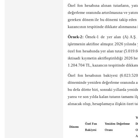
Özel fon hesabına alınan tutarların, yat
değerleme oranında artırılmasına ve yatırı
gereken dönem ile bu dönemi takip eden d
kazancının tespitinde dikkate alınmasına i
Örnek-2:
Örnek-1 de yer alan (A) A.Ş. 
işletmenin aktifine almıştır. 2026 yılın
özel fon hesabında yer alan tutar (5.019
iktisadi kıymetin aktifleştirildiği 2026 h
1.204.704 TL, kazancın tespitinde dikkate 
Özel fon hesabının bakiyesi (6.023.52
döneminde yeniden değerleme oranında art
bu defa dörtte biri, sonraki yıllarda yenid
yarısı ve son yılda kalan tutarın tamamı i
alınacak olup, hesaplamaya ilişkin özet ta
Y
Özel Fon
Yeniden
Değerleme
D
Dönem
Bakiyesi
Oranı
O
A