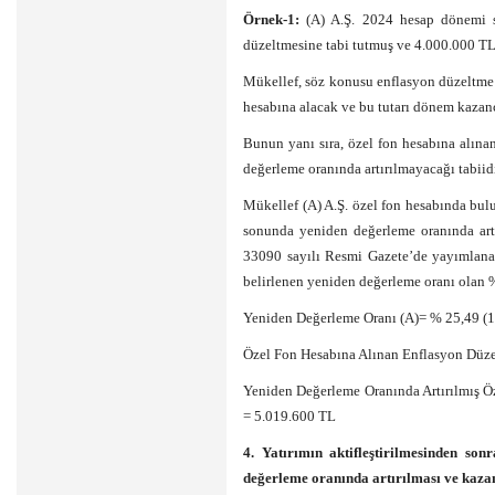
Örnek-1:
(A) A.Ş. 2024 hesap dönemi s
düzeltmesine tabi tutmuş ve 4.000.000 TL 
Mükellef, söz konusu enflasyon düzeltme f
hesabına alacak ve bu tutarı dönem kazanc
Bunun yanı sıra, özel fon hesabına alı
değerleme oranında artırılmayacağı tabiidi
Mükellef (A) A.Ş. özel fon hesabında bul
sonunda yeniden değerleme oranında artı
33090 sayılı Resmi Gazete’de yayımlan
belirlenen yeniden değerleme oranı olan 
Yeniden Değerleme Oranı (A)= % 25,49 (1
Özel Fon Hesabına Alınan Enflasyon Düze
Yeniden Değerleme Oranında Artırılmış Ö
= 5.019.600 TL
4. Yatırımın aktifleştirilmesinden son
değerleme oranında artırılması ve kazanc