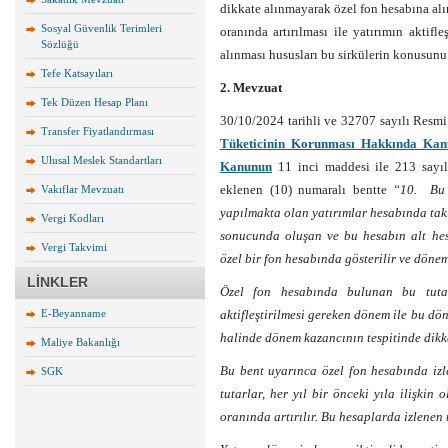
dikkate alınmayarak özel fon hesabına al
Sosyal Güvenlik Terimleri
oranında artırılması ile yatırımın aktif
Sözlüğü
alınması hususları bu sirkülerin konusunu
Tefe Katsayıları
2. Mevzuat
Tek Düzen Hesap Planı
30/10/2024 tarihli ve 32707 sayılı Resm
Transfer Fiyatlandırması
Tüketicinin Korunması Hakkında Kanu
Ulusal Meslek Standartları
Kanunun
11 inci maddesi ile 213 sayıl
eklenen (10) numaralı bentte
“10. Bu 
Vakıflar Mevzuatı
yapılmakta olan yatırımlar hesabında taki
Vergi Kodları
sonucunda oluşan ve bu hesabın alt hes
Vergi Takvimi
özel bir fon hesabında gösterilir ve döne
LİNKLER
Özel fon hesabında bulunan bu tutarl
E-Beyanname
aktifleştirilmesi gereken dönem ile bu dön
halinde dönem kazancının tespitinde dikka
Maliye Bakanlığı
Bu bent uyarınca özel fon hesabında iz
SGK
tutarlar, her yıl bir önceki yıla ilişki
oranında artırılır. Bu hesaplarda izlenen