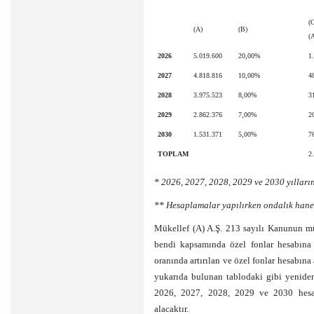
(
(A)
(B)
(
2026
5.019.600
20,00%
1
2027
4.818.816
10,00%
4
2028
3.975.523
8,00%
3
2029
2.862.376
7,00%
2
2030
1.531.371
5,00%
7
TOPLAM
2
* 2026, 2027, 2028, 2029 ve 2030 yılları
** Hesaplamalar yapılırken ondalık hanel
Mükellef (A) A.Ş. 213 sayılı Kanunun mü
bendi kapsamında özel fonlar hesabına 
oranında artırılan ve özel fonlar hesabına 
yukarıda bulunan tablodaki gibi yeniden 
2026, 2027, 2028, 2029 ve 2030 hesa
alacaktır.