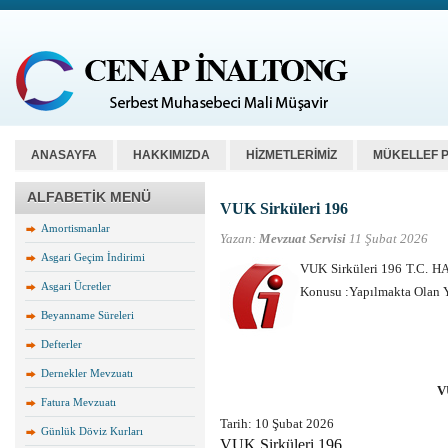
ANASAYFA
HAKKIMIZDA
HİZMETLERİMİZ
MÜKELLEF 
ALFABETİK MENÜ
VUK Sirküleri 196
Amortismanlar
Yazan:
Mevzuat Servisi
11 Şubat 2026
Asgari Geçim İndirimi
VUK Sirküleri 196 T.C. 
Asgari Ücretler
Konusu :Yapılmakta Olan Y
Beyanname Süreleri
Defterler
Dernekler Mevzuatı
V
Fatura Mevzuatı
Tarih:
10 Şubat 2026
Günlük Döviz Kurları
VUK Sirküleri 196