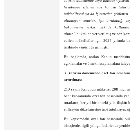
Yatırım döneminde veya iktisadi kıymetin 
hesabında izlenen söz konusu tutarl
nakledilmesi ya da işletmeden çekilmesi
alınmayan tutarlar; işin bırakıldığı 
hükümlerine aykırı şekilde kullanıl
alınır.”
hükmüne yer verilmiş ve söz kon
edilen mükellefler için 2024 yılında 
tarihinde yürürlüğe girmiştir.
Bu bağlamda, anılan Kanun maddesine 
açıklamalar ve örnek hesaplamalara izleye
3. Yatırım döneminde özel fon hesabınd
artırılması
213 sayılı Kanunun mükerrer 298 inci ma
bent kapsamında özel fon hesabında yer
tutarların, her yıl bir önceki yıla ilişkin
enflasyon düzeltmesine tabi tutulmayacağı
Bu kapsamdaki özel fon hesabında bulu
süreçlerde, ilgili yıl için belirlenen yenid