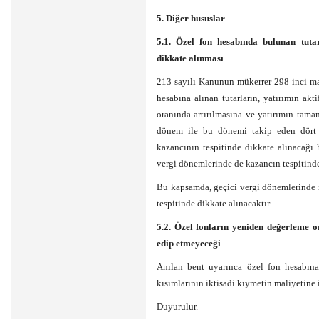
5. Diğer hususlar
5.1. Özel fon hesabında bulunan tutar
dikkate alınması
213 sayılı Kanunun mükerrer 298 inci mad
hesabına alınan tutarların, yatırımın ak
oranında artırılmasına ve yatırımın tamam
dönem ile bu dönemi takip eden dört h
kazancının tespitinde dikkate alınacağı
vergi dönemlerinde de kazancın tespitinde
Bu kapsamda, geçici vergi dönemlerinde i
tespitinde dikkate alınacaktır.
5.2. Özel fonların yeniden değerleme o
edip etmeyeceği
Anılan bent uyarınca özel fon hesabına 
kısımlarının iktisadi kıymetin maliyetine
Duyurulur.