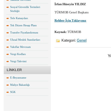
İrfan Hüseyin YILDIZ
Sosyal Güvenlik Terimleri
Sözlüğü
TÜRMOB Genel Başkanı
Tefe Katsayıları
Rehber İçin Tıklayınız
Tek Düzen Hesap Planı
Kaynak:
TÜRMOB
Transfer Fiyatlandırması
Ulusal Meslek Standartları
Kategori:
Genel
Vakıflar Mevzuatı
Vergi Kodları
Y
Vergi Takvimi
LİNKLER
E-Beyanname
Maliye Bakanlığı
SGK