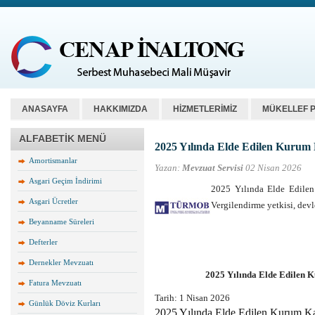
ANASAYFA
HAKKIMIZDA
HİZMETLERİMİZ
MÜKELLEF 
ALFABETİK MENÜ
2025 Yılında Elde Edilen Kurum
Amortismanlar
Yazan:
Mevzuat Servisi
02 Nisan 2026
Asgari Geçim İndirimi
2025 Yılında Elde Edil
Asgari Ücretler
Vergilendirme yetkisi, devl
Beyanname Süreleri
Defterler
Dernekler Mevzuatı
2025 Yılında Elde Edilen 
Fatura Mevzuatı
Tarih:
1 Nisan 2026
Günlük Döviz Kurları
2025 Yılında Elde Edilen Kurum Ka