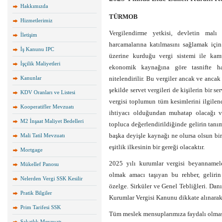
Hakkımızda
TÜRMOB
Hizmetlerimiz
Vergilendirme yetkisi, devletin malı
İletişim
harcamalarına katılmasını sağlamak için k
İş Kanunu IPC
üzerine kurduğu vergi sistemi ile kamu
İşçilik Maliyetleri
ekonomik kaynağına göre tasnifte har
Kanunlar
nitelendirilir. Bu vergiler ancak ve anca
şekilde servet vergileri de kişilerin bir s
KDV Oranları ve Listesi
vergisi toplumun tüm kesimlerini ilgilen
Kooperatifler Mevzuatı
ihtiyacı olduğundan muhatap olacağı ve
M2 İnşaat Maliyet Bedelleri
topluca değerlendirildiğinde gelirin tanım
başka deyişle kaynağı ne olursa olsun bi
Mali Tatil Mevzuatı
eşitlik ilkesinin bir gereği olacaktır.
Mortgage
2025 yılı kurumlar vergisi beyannamele
Mükellef Panosu
olmak amacı taşıyan bu rehber, gelirin
Nelerden Vergi SSK Kesilir
özelge. Sirküler ve Genel Tebliğleri. Da
Pratik Bilgiler
Kurumlar Vergisi Kanunu dikkate alınarak 
Prim Tarifesi SSK
Tüm meslek mensuplarımıza faydalı olma
Sakatlık Mevzuatı