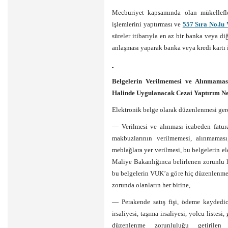
Mecburiyet kapsamında olan mükellef
işlemlerini yaptırması ve
557 Sıra No.lu
süreler itibarıyla en az bir banka veya di
anlaşması yaparak banka veya kredi kartı
Belgelerin Verilmemesi ve Alınmamas
Halinde Uygulanacak Cezai Yaptırım N
Elektronik belge olarak düzenlenmesi ger
— Verilmesi ve alınması icabeden fatura
makbuzlarının verilmemesi, alınmamas
meblağlara yer verilmesi, bu belgelerin 
Maliye Bakanlığınca belirlenen zorunlu h
bu belgelerin VUK’a göre hiç düzenlenme
zorunda olanların her birine,
— Perakende satış fişi, ödeme kaydedici 
irsaliyesi, taşıma irsaliyesi, yolcu listes
düzenlenme zorunluluğu getirilen b