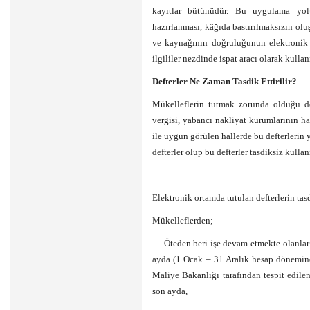
kayıtlar bütünüdür. Bu uygulama yolu
hazırlanması, kâğıda bastırılmaksızın ol
ve kaynağının doğruluğunun elektronik i
ilgililer nezdinde ispat aracı olarak kulla
Defterler Ne Zaman Tasdik Ettirilir?
Mükelleflerin tutmak zorunda olduğu def
vergisi, yabancı nakliyat kurumlarının ha
ile uygun görülen hallerde bu defterlerin 
defterler olup bu defterler tasdiksiz kulla
Elektronik ortamda tutulan defterlerin ta
Mükelleflerden;
— Öteden beri işe devam etmekte olanlar
ayda (1 Ocak – 31 Aralık hesap dönemine
Maliye Bakanlığı tarafından tespit edile
son ayda,