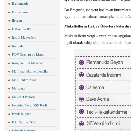
Hakkımızda
Bu Broşürde, işe yeni başlayan kurumlar v
Hizmetlerimiz
uyumunun artırılması amacıyla mükellefler
İletişim
Mükelleflerin Hak ve Ödevleri Nelerdir
İş Kanunu IPC
Mükelleflerin vergi kanunlarının uygulanma
İşçilik Maliyetleri
ilgili olarak sahip oldukları haklardan bazı
Kanunlar
KDV Oranları ve Listesi
Kooperatifler Mevzuatı
M2 İnşaat Maliyet Bedelleri
Mali Tatil Mevzuatı
Mortgage
Mükellef Panosu
Nelerden Vergi SSK Kesilir
Pratik Bilgiler
Prim Tarifesi SSK
Sakatlık Mevzuatı