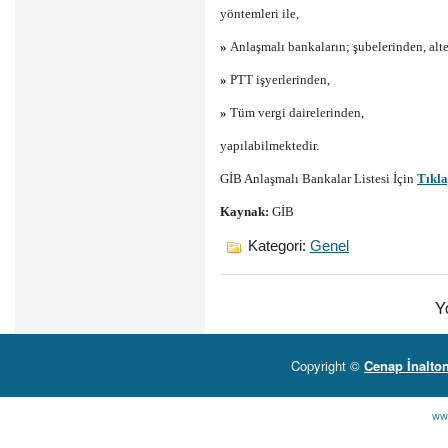
yöntemleri ile,
»
Anlaşmalı bankaların; şubelerinden, alt
»
PTT işyerlerinden,
»
Tüm vergi dairelerinden,
yapılabilmektedir.
GİB Anlaşmalı Bankalar Listesi İçin
Tıkla
Kaynak:
GİB
Kategori:
Genel
Y
Copyright ©
Cenap İnalto
ww