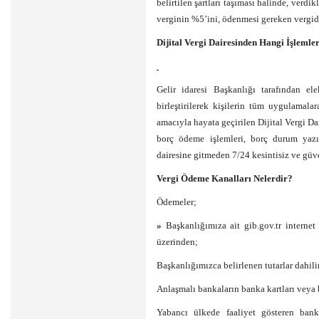
belirtilen şartları taşıması halinde, verd
verginin %5’ini, ödenmesi gereken vergi
Dijital Vergi Dairesinden Hangi İşlemler
Gelir idaresi Başkanlığı tarafından el
birleştirilerek kişilerin tüm uygulamala
amacıyla hayata geçirilen Dijital Vergi D
borç ödeme işlemleri, borç durum yazısı
dairesine gitmeden 7/24 kesintisiz ve güve
Vergi Ödeme Kanalları Nelerdir?
Ödemeler;
»
Başkanlığımıza ait gib.gov.tr interne
üzerinden;
Başkanlığımızca belirlenen tutarlar dahilin
Anlaşmalı bankaların banka kartları veya
Yabancı ülkede faaliyet gösteren banka