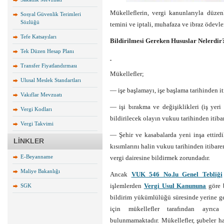
Mükelleflerin, vergi kanunlarıyla düzen
Sosyal Güvenlik Terimleri
Sözlüğü
temini ve iptali, muhafaza ve ibraz ödevle
Tefe Katsayıları
Bildirilmesi Gereken Hususlar Nelerdir
Tek Düzen Hesap Planı
Transfer Fiyatlandırması
Mükellefler;
Ulusal Meslek Standartları
— işe başlamayı, işe başlama tarihinden it
Vakıflar Mevzuatı
— işi bırakma ve değişiklikleri (iş yeri a
Vergi Kodları
bildirilecek olayın vukuu tarihinden itibar
Vergi Takvimi
— Şehir ve kasabalarda yeni inşa ettirdi
LİNKLER
kısımlarını halin vukuu tarihinden itibaren
E-Beyanname
vergi dairesine bildirmek zorundadır.
Maliye Bakanlığı
Ancak
VUK 546 No.lu Genel Tebliği
işlemlerden
Vergi Usul Kanununa
göre b
SGK
bildirim yükümlülüğü süresinde yerine ge
için mükellefler tarafından ayrıca
bulunmamaktadır. Mükellefler, şubeler ha