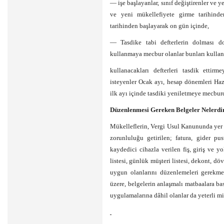
— işe başlayanlar, sınıf değiştirenler ve y
ve yeni mükellefiyete girme tarihinde
tarihinden başlayarak on gün içinde,
— Tasdike tabi defterlerin dolması dol
kullanmaya mecbur olanlar bunları kulla
kullanacakları defterleri tasdik ettir
isteyenler Ocak ayı, hesap dönemleri Ha
ilk ayı içinde tasdiki yeniletmeye mecbur
Düzenlenmesi Gereken Belgeler Nelerdi
Mükelleflerin, Vergi Usul Kanununda yer
zorunluluğu getirilen; fatura, gider pu
kaydedici cihazla verilen fiş, giriş ve yol
listesi, günlük müşteri listesi, dekont, dö
uygun olanlarını düzenlemeleri gerekmek
üzere, belgelerin anlaşmalı matbaalara bast
uygulamalarına dâhil olanlar da yeterli m