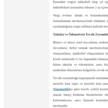
Kurumlar vergisi mükellefi olup yıl içi
mükellefiyet tesisinden itibaren 1 ay içer
Vergi levhası almak ve bulundurmak 
bulundurmak mecburiyetinde oldukları y
uyulmadığının tespit edilmesi halinde her b
Tahsilat ve Ödemelerin Tevsik Zorunlu
Birinci ve ikinci sınıf tüccarların, serbe
tüccarların, defter tutmak mecburiyetin
olmayanların; (mükellef olmayanların ke
kendi aralarında ve bu kapsamda olmayan
bütün tahsilat ve ödemelerin, aracı fi
tarafından düzenlenen belgelerle tevsik e
Tevsik zorunluluğu kapsamında olanlardan 
motorlu kara taşıtı ve motorlu kara arac
Yönetmeliği
ne göre tescile yetkili kurul
araçlar hariç) kiralama hizmetlerine i
kalınmaksızın, aracı finansal kurumla
mecburidir.