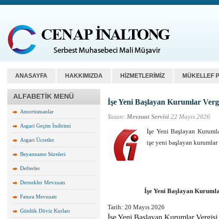
ANASAYFA
HAKKIMIZDA
HİZMETLERİMİZ
MÜKELLEF 
ALFABETİK MENÜ
İşe Yeni Başlayan Kurumlar Vergi
Amortismanlar
Yazan:
Mevzuat Servisi
22 Mayıs 2026
Asgari Geçim İndirimi
İşe Yeni Başlayan Kurumla
Asgari Ücretler
işe yeni başlayan kurumlar 
Beyanname Süreleri
Defterler
Dernekler Mevzuatı
İşe Yeni Başlayan Kurumla
Fatura Mevzuatı
Tarih:
20 Mayıs 2026
Günlük Döviz Kurları
İşe Yeni Başlayan Kurumlar Vergisi