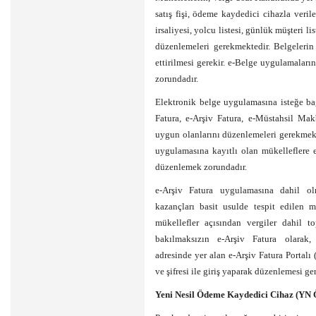
satış fişi, ödeme kaydedici cihazla verilen
irsaliyesi, yolcu listesi, günlük müşteri li
düzenlemeleri gerekmektedir. Belgelerin 
ettirilmesi gerekir. e-Belge uygulamaları
zorundadır.
Elektronik belge uygulamasına isteğe ba
Fatura, e-Arşiv Fatura, e-Müstahsil Makb
uygun olanlarını düzenlemeleri gerekmekt
uygulamasına kayıtlı olan mükelleflere e
düzenlemek zorundadır.
e-Arşiv Fatura uygulamasına dahil olm
kazançları basit usulde tespit edilen m
mükellefler açısından vergiler dahil t
bakılmaksızın e-Arşiv Fatura olarak,
adresinde yer alan e-Arşiv Fatura Portalı 
ve şifresi ile giriş yaparak düzenlemesi ger
Yeni Nesil Ödeme Kaydedici Cihaz (YN