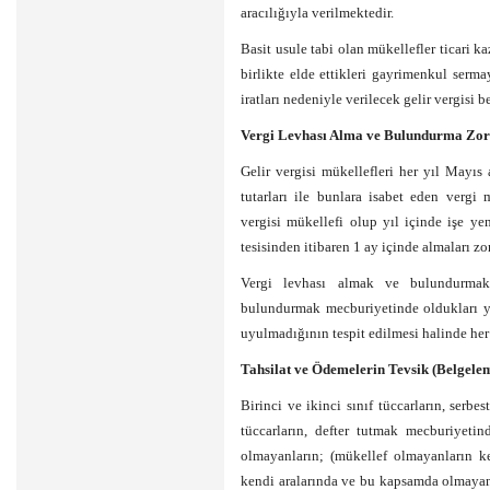
aracılığıyla verilmektedir.
Basit usule tabi olan mükellefler ticari 
birlikte elde ettikleri gayrimenkul serm
iratları nedeniyle verilecek gelir vergisi
Vergi Levhası Alma ve Bulundurma Zor
Gelir vergisi mükellefleri her yıl Mayıs
tutarları ile bunlara isabet eden vergi 
vergisi mükellefi olup yıl içinde işe ye
tesisinden itibaren 1 ay içinde almaları zo
Vergi levhası almak ve bulundurmak 
bulundurmak mecburiyetinde oldukları y
uyulmadığının tespit edilmesi halinde her b
Tahsilat ve Ödemelerin Tevsik (Belgele
Birinci ve ikinci sınıf tüccarların, serbe
tüccarların, defter tutmak mecburiyetin
olmayanların; (mükellef olmayanların ke
kendi aralarında ve bu kapsamda olmayan