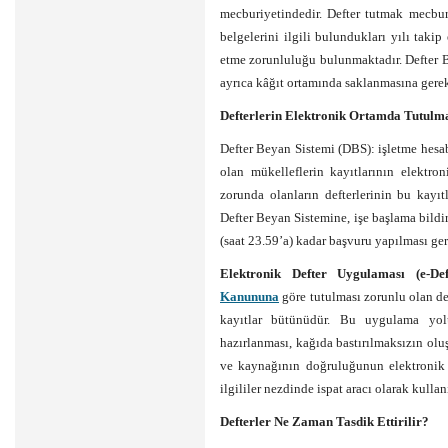
mecburiyetindedir. Defter tutmak mecbur
belgelerini ilgili bulundukları yılı tak
etme zorunluluğu bulunmaktadır. Defter B
ayrıca kâğıt ortamında saklanmasına ger
Defterlerin Elektronik Ortamda Tutulma
Defter Beyan Sistemi (DBS): işletme hesabı
olan mükelleflerin kayıtlarının elektro
zorunda olanların defterlerinin bu kayıt
Defter Beyan Sistemine, işe başlama bild
(saat 23.59’a) kadar başvuru yapılması ge
Elektronik Defter Uygulaması (e-Deft
Kanununa
göre tutulması zorunlu olan de
kayıtlar bütünüdür. Bu uygulama yolu
hazırlanması, kağıda bastırılmaksızın ol
ve kaynağının doğruluğunun elektronik i
ilgililer nezdinde ispat aracı olarak kulla
Defterler Ne Zaman Tasdik Ettirilir?