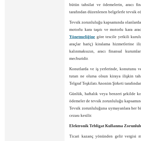
bütün tahsilat ve ödemelerin, aracı fi
tarafından düzenlenen belgelerle tevsik e
Tevsik zorunluluğu kapsamında olanlardan 
motorlu kara taşıtı ve motorlu kara arac
Yönetmeliğine
göre tescile yetkili kurul
araçlar hariç) kiralama hizmetlerine i
kalınmaksızın, aracı finansal kurumla
mecburidir.
Konutlarda ve iş yerlerinde, konutunu ve 
tutarı ne olursa olsun kiraya ilişkin t
Telgraf Teşkilatı Anonim Şirketi tarafında
Günlük, haftalık veya benzeri şekilde kıs
ödemeler de tevsik zorunluluğu kapsamın
Tevsik zorunluluğuna uymayanlara her bi
cezası kesilir.
Elektronik Tebligat Kullanma Zorunlul
Ticari kazanç yönünden gelir vergisi mü