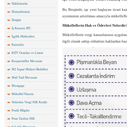
Hakkımızda
Bu Broşürde, işe yeni başlayan ticari ka
Hizmetlerimiz
uyumunun artırılması amacıyla mükellefler
İletişim
Mükelleflerin Hak ve Ödevleri Nelerdir
İş Kanunu IPC
Mükelleflerin vergi kanunlarının uygulanma
İşçilik Maliyetleri
ilgili olarak sahip oldukları haklardan bazı
Kanunlar
KDV Oranları ve Listesi
Kooperatifler Mevzuatı
M2 İnşaat Maliyet Bedelleri
Mali Tatil Mevzuatı
Mortgage
Mükellef Panosu
Nelerden Vergi SSK Kesilir
Pratik Bilgiler
Prim Tarifesi SSK
Sakatlık Mevzuatı