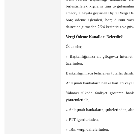
birleştirilerek kişilerin tüm uygulamala
amacıyla hayata geçirilen Dijital Vergi D
borç ödeme işlemleri, borç durum yazısı
dairesine gitmeden 7/24 kesintisiz ve güve
Vergi Ödeme Kanalları Nelerdir?
Ödemeler;
»
Başkanlığımıza ait gib.gov.tr interne
üzerinden;
Başkanlığımızca belirlenen tutarlar dahilin
Anlaşmalı bankaların banka kartları veya
Yabancı ülkede faaliyet gösteren banka
yöntemleri ile,
»
Anlaşmalı bankaların; şubelerinden, alt
»
PTT işyerlerinden,
»
Tüm vergi dairelerinden,