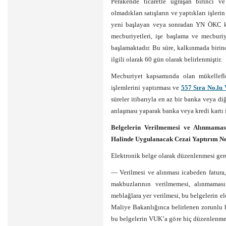
Perakende ticaretle uğraşan birinci ve
olmadıkları satışların ve yaptıkları işle
yeni başlayan veya sonradan YN ÖKC ku
mecburiyetleri, işe başlama ve mecburi
başlamaktadır. Bu süre, kalkınmada birinci
ilgili olarak 60 gün olarak belirlenmiştir.
Mecburiyet kapsamında olan mükellef
işlemlerini yaptırması ve
557 Sıra No.lu
süreler itibarıyla en az bir banka veya di
anlaşması yaparak banka veya kredi kartı
Belgelerin Verilmemesi ve Alınmamas
Halinde Uygulanacak Cezai Yaptırım N
Elektronik belge olarak düzenlenmesi ger
— Verilmesi ve alınması icabeden fatura,
makbuzlarının verilmemesi, alınmamas
meblağlara yer verilmesi, bu belgelerin 
Maliye Bakanlığınca belirlenen zorunlu h
bu belgelerin VUK’a göre hiç düzenlenme