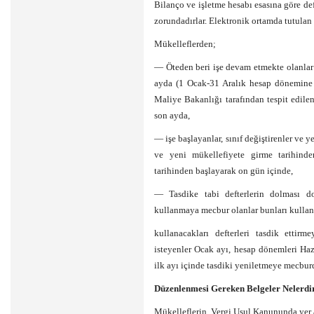
Bilanço ve işletme hesabı esasına göre deft
zorundadırlar. Elektronik ortamda tutulan 
Mükelleflerden;
— Öteden beri işe devam etmekte olanlar
ayda (1 Ocak-31 Aralık hesap dönemine 
Maliye Bakanlığı tarafından tespit edile
son ayda,
— işe başlayanlar, sınıf değiştirenler ve y
ve yeni mükellefiyete girme tarihinde
tarihinden başlayarak on gün içinde,
— Tasdike tabi defterlerin dolması dol
kullanmaya mecbur olanlar bunları kulla
kullanacakları defterleri tasdik ettir
isteyenler Ocak ayı, hesap dönemleri Ha
ilk ayı içinde tasdiki yeniletmeye mecbur
Düzenlenmesi Gereken Belgeler Nelerdi
Mükelleflerin, Vergi Usul Kanununda yer 