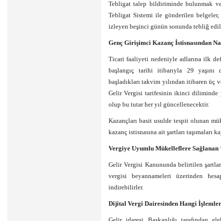
Tebligat talep bildiriminde bulunmak ve
Tebligat Sistemi ile gönderilen belgeler,
izleyen beşinci günün sonunda tebliğ edilm
Genç Girişimci Kazanç İstisnasından Nas
Ticari faaliyeti nedeniyle adlarına ilk de
başlangıç tarihi itibarıyla 29 yaşını 
başladıkları takvim yılından itibaren üç 
Gelir Vergisi tarifesinin ikinci diliminde
olup bu tutar her yıl güncellenecektir.
Kazançları basit usulde tespit olunan mük
kazanç istisnasına ait şartları taşımaları
Vergiye Uyumlu Mükelleflere Sağlanan
Gelir Vergisi Kanununda belirtilen şartları
vergisi beyannameleri üzerinden hes
indirebilirler.
Dijital Vergi Dairesinden Hangi İşlemler
Gelir idaresi Başkanlığı tarafından el