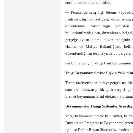
zorunda olanların her birine,
— Perakende satış fişi, ödeme kaydedici 
irsaliyesi, taşıma irsaliyesi, yolcu listes
düzenlenme zorunluluğu getirilen b
bulundurulmadığının, düzenlenen belgeler
gerçeğe aykırı olarak düzenlendiğinin 
Hazine ve Maliye Bakanlığınca belirl
düzenlendiğinin tespiti ya da bu belgele
her bir belge için, Vergi Usul Kanununun 
Vergi Beyannamelerine İlişkin Yükümlü
Ticari faaliyetinden dolayı gerçek usulde 
sınırlı olmaksızın yıllık gelir vergisi, g
hizmet beyannamelerini elektronik ortam
Beyannameler Hangi Sistemler Aracılığı
Vergi beyannameleri ve bildirimler, bila
Düzenleme Programı (e-Beyanname) üzerind
için ise Defter Beyan Sistemi üzerinden e