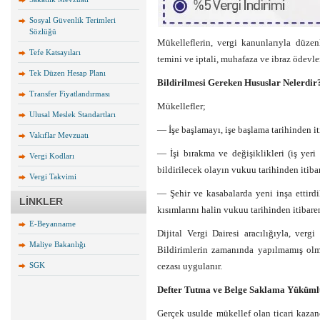
Sosyal Güvenlik Terimleri
Sözlüğü
Mükelleflerin, vergi kanunlarıyla düzen
Tefe Katsayıları
temini ve iptali, muhafaza ve ibraz ödevle
Tek Düzen Hesap Planı
Bildirilmesi Gereken Hususlar Nelerdir
Transfer Fiyatlandırması
Mükellefler;
Ulusal Meslek Standartları
— İşe başlamayı, işe başlama tarihinden it
Vakıflar Mevzuatı
— İşi bırakma ve değişiklikleri (iş yeri a
Vergi Kodları
bildirilecek olayın vukuu tarihinden itibar
Vergi Takvimi
— Şehir ve kasabalarda yeni inşa ettirdi
LİNKLER
kısımlarını halin vukuu tarihinden itibaren
E-Beyanname
Dijital Vergi Dairesi aracılığıyla, verg
Maliye Bakanlığı
Bildirimlerin zamanında yapılmamış ol
SGK
cezası uygulanır.
Defter Tutma ve Belge Saklama Yükümlü
Gerçek usulde mükellef olan ticari kazan