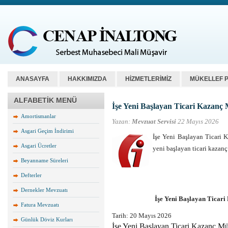
ANASAYFA
HAKKIMIZDA
HİZMETLERİMİZ
MÜKELLEF 
ALFABETİK MENÜ
İşe Yeni Başlayan Ticari Kazanç 
Amortismanlar
Yazan:
Mevzuat Servisi
22 Mayıs 2026
Asgari Geçim İndirimi
İşe Yeni Başlayan Ticari 
Asgari Ücretler
yeni başlayan ticari kazan
Beyanname Süreleri
Defterler
Dernekler Mevzuatı
İşe Yeni Başlayan Ticari
Fatura Mevzuatı
Tarih:
20 Mayıs 2026
Günlük Döviz Kurları
İşe Yeni Başlayan Ticari Kazanç Mü