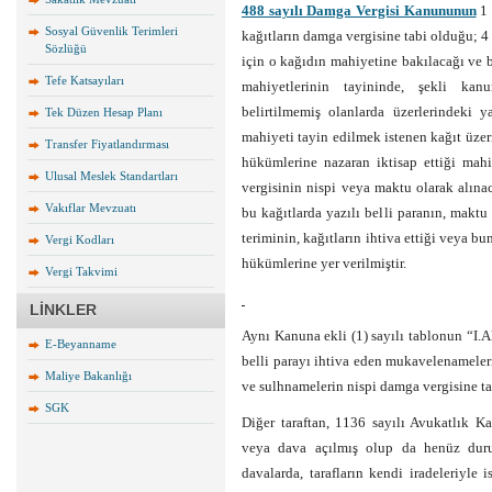
488 sayılı Damga Vergisi Kanununun
1 
Sosyal Güvenlik Terimleri
kağıtların damga vergisine tabi olduğu; 4
Sözlüğü
için o kağıdın mahiyetine bakılacağı ve b
Tefe Katsayıları
mahiyetlerinin tayininde, şekli kanu
belirtilmemiş olanlarda üzerlerindeki
Tek Düzen Hesap Planı
mahiyeti tayin edilmek istenen kağıt üzeri
Transfer Fiyatlandırması
hükümlerine nazaran iktisap ettiği mah
Ulusal Meslek Standartları
vergisinin nispi veya maktu olarak alınac
Vakıflar Mevzuatı
bu kağıtlarda yazılı belli paranın, maktu 
teriminin, kağıtların ihtiva ettiği veya bu
Vergi Kodları
hükümlerine yer verilmiştir.
Vergi Takvimi
LİNKLER
Aynı Kanuna ekli (1) sayılı tablonun “I.Ak
E-Beyanname
belli parayı ihtiva eden mukavelenameleri
Maliye Bakanlığı
ve sulhnamelerin nispi damga vergisine t
SGK
Diğer taraftan, 1136 sayılı Avukatlık 
veya dava açılmış olup da henüz duru
davalarda, tarafların kendi iradeleriyle