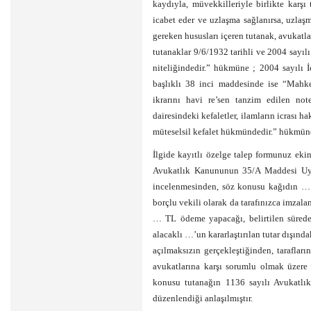
kaydıyla, müvekkilleriyle birlikte karşı 
icabet eder ve uzlaşma sağlanırsa, uzlaşma
gereken hususları içeren tutanak, avukatlar
tutanaklar 9/6/1932 tarihli ve 2004 sayı
niteliğindedir.” hükmüne ; 2004 sayılı 
başlıklı 38 inci maddesinde ise “Mahke
ikrarını havi re’sen tanzim edilen note
dairesindeki kefaletler, ilamların icrası 
müteselsil kefalet hükmündedir.” hükmüne 
İlgide kayıtlı özelge talep formunuz eki
Avukatlık Kanununun 35/A Maddesi Uya
incelenmesinden, söz konusu kağıdın … (
borçlu vekili olarak da tarafınızca imza
… TL ödeme yapacağı, belirtilen sürede
alacaklı …’un kararlaştırılan tutar dışınd
açılmaksızın gerçekleştiğinden, taraflar
avukatlarına karşı sorumlu olmak üzere m
konusu tutanağın 1136 sayılı Avukatlı
düzenlendiği anlaşılmıştır.