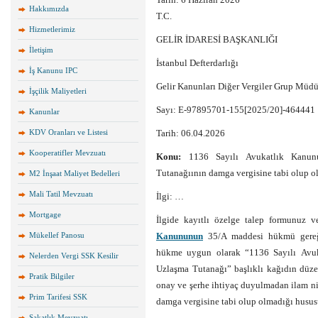
Hakkımızda
T.C.
Hizmetlerimiz
GELİR İDARESİ BAŞKANLIĞI
İletişim
İstanbul Defterdarlığı
İş Kanunu IPC
Gelir Kanunları Diğer Vergiler Grup Müd
İşçilik Maliyetleri
Sayı: E-97895701-155[2025/20]-464441
Kanunlar
KDV Oranları ve Listesi
Tarih: 06.04.2026
Kooperatifler Mevzuatı
Konu:
1136 Sayılı Avukatlık Kanun
Tutanağıının damga vergisine tabi olup o
M2 İnşaat Maliyet Bedelleri
Mali Tatil Mevzuatı
İlgi: …
Mortgage
İlgide kayıtlı özelge talep formunuz 
Mükellef Panosu
Kanununun
35/A maddesi hükmü gereği
hükme uygun olarak “1136 Sayılı Avu
Nelerden Vergi SSK Kesilir
Uzlaşma Tutanağı” başlıklı kağıdın düze
Pratik Bilgiler
onay ve şerhe ihtiyaç duyulmadan ilam ni
Prim Tarifesi SSK
damga vergisine tabi olup olmadığı hususu
Sakatlık Mevzuatı