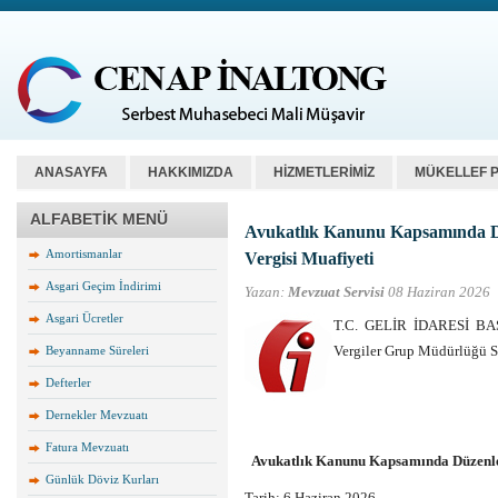
ANASAYFA
HAKKIMIZDA
HİZMETLERİMİZ
MÜKELLEF 
ALFABETİK MENÜ
Avukatlık Kanunu Kapsamında D
Amortismanlar
Vergisi Muafiyeti
Asgari Geçim İndirimi
Yazan:
Mevzuat Servisi
08 Haziran 2026
Asgari Ücretler
T.C. GELİR İDARESİ BAŞK
Vergiler Grup Müdürlüğü 
Beyanname Süreleri
Defterler
Dernekler Mevzuatı
Fatura Mevzuatı
Avukatlık Kanunu Kapsamında Düzenle
Günlük Döviz Kurları
Tarih:
6 Haziran 2026