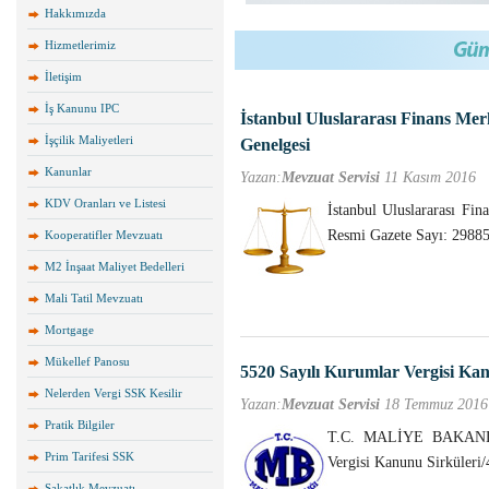
Hakkımızda
Hizmetlerimiz
İletişim
İş Kanunu IPC
İstanbul Uluslararası Finans Merke
İşçilik Maliyetleri
Genelgesi
Kanunlar
Yazan:
Mevzuat Servisi
11 Kasım 2016
KDV Oranları ve Listesi
İstanbul Uluslararası Fi
Resmi Gazete Sayı: 29885
Kooperatifler Mevzuatı
M2 İnşaat Maliyet Bedelleri
Mali Tatil Mevzuatı
Mortgage
Mükellef Panosu
5520 Sayılı Kurumlar Vergisi Kan
Nelerden Vergi SSK Kesilir
Yazan:
Mevzuat Servisi
18 Temmuz 2016
Pratik Bilgiler
T.C. MALİYE BAKANLIĞI
Prim Tarifesi SSK
Vergisi Kanunu Sirküler
Sakatlık Mevzuatı