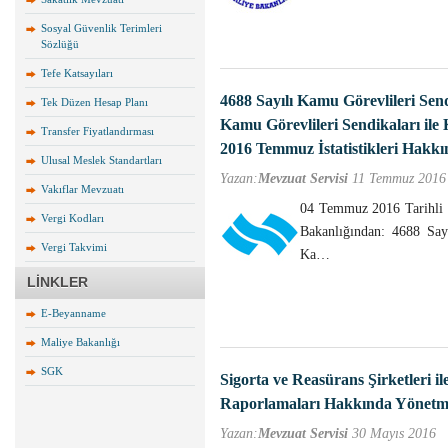
Sosyal Güvenlik Terimleri
Sözlüğü
Tefe Katsayıları
4688 Sayılı Kamu Görevlileri Se
Tek Düzen Hesap Planı
Kamu Görevlileri Sendikaları ile 
Transfer Fiyatlandırması
2016 Temmuz İstatistikleri Hakkı
Ulusal Meslek Standartları
Yazan:
Mevzuat Servisi
11 Temmuz 2016
Vakıflar Mevzuatı
04 Temmuz 2016 Tarihli 
Vergi Kodları
Bakanlığından: 4688 Say
Vergi Takvimi
Ka…
LİNKLER
E-Beyanname
Maliye Bakanlığı
SGK
Sigorta ve Reasürans Şirketleri il
Raporlamaları Hakkında Yönetmel
Yazan:
Mevzuat Servisi
30 Mayıs 2016