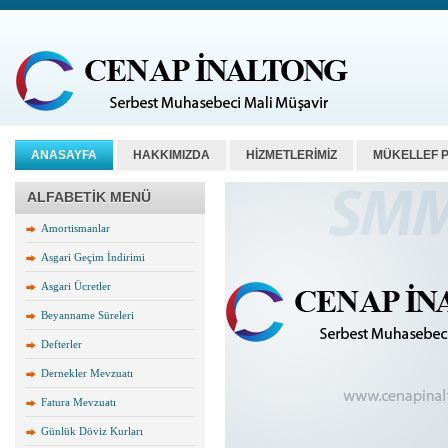
ANASAYFA
HAKKIMIZDA
HİZMETLERİMİZ
MÜKELLEF 
ALFABETİK MENÜ
Amortismanlar
Asgari Geçim İndirimi
Asgari Ücretler
Beyanname Süreleri
Defterler
Dernekler Mevzuatı
Fatura Mevzuatı
Günlük Döviz Kurları