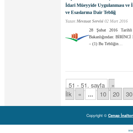
İdari Müeyyide Uygulanması ve İd
ve Esaslarına Dair Tebliğ
Yazan:
Mevzuat Servisi
02 Mart 2016
28 Şubat 2016 Tarihli
Bakanlığından: BİRİN
– (1) Bu Tebliğin…
51 - 51. sayfa
«
İlk
«
10
20
30
...
Copyright ©
Cenap İnalto
ww