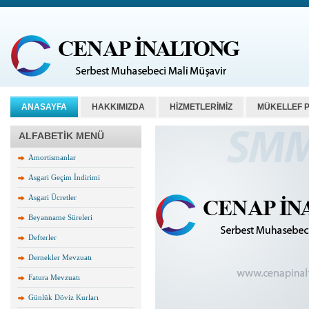
ANASAYFA
HAKKIMIZDA
HİZMETLERİMİZ
MÜKELLEF 
ALFABETİK MENÜ
Amortismanlar
Asgari Geçim İndirimi
Asgari Ücretler
Beyanname Süreleri
Defterler
Dernekler Mevzuatı
Fatura Mevzuatı
Günlük Döviz Kurları