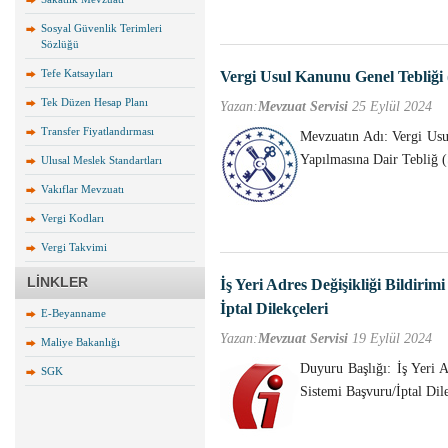
Sosyal Güvenlik Terimleri
Sözlüğü
Tefe Katsayıları
Vergi Usul Kanunu Genel Tebliği 
Tek Düzen Hesap Planı
Yazan:
Mevzuat Servisi
25 Eylül 2024
Transfer Fiyatlandırması
Mevzuatın Adı: Vergi Usu
Yapılmasına Dair Tebliğ 
Ulusal Meslek Standartları
Vakıflar Mevzuatı
Vergi Kodları
Vergi Takvimi
LİNKLER
İş Yeri Adres Değişikliği Bildiri
İptal Dilekçeleri
E-Beyanname
Yazan:
Mevzuat Servisi
19 Eylül 2024
Maliye Bakanlığı
Duyuru Başlığı: İş Yeri 
SGK
Sistemi Başvuru/İptal Dil