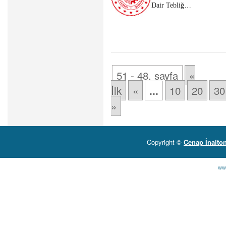
Dair Tebliğ…
51 - 48. sayfa
«
İlk
«
10
20
30
...
»
Copyright ©
Cenap İnalto
ww